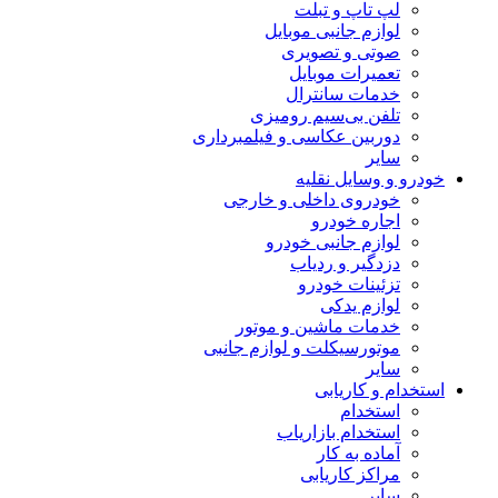
لپ تاپ و تبلت
لوازم جانبی موبایل
صوتی و تصویری
تعمیرات موبایل
خدمات سانترال
تلفن بی‌سیم رومیزی
دوربین عکاسی و فیلمبرداری
سایر
خودرو و وسایل نقلیه
خودروی داخلی و خارجی
اجاره خودرو
لوازم جانبی خودرو
دزدگیر و ردیاب
تزئینات خودرو
لوازم یدکی
خدمات ماشین و موتور
موتورسیکلت و لوازم جانبی
سایر
استخدام و کاریابی
استخدام
استخدام بازاریاب
آماده به کار
مراکز کاریابی
سایر