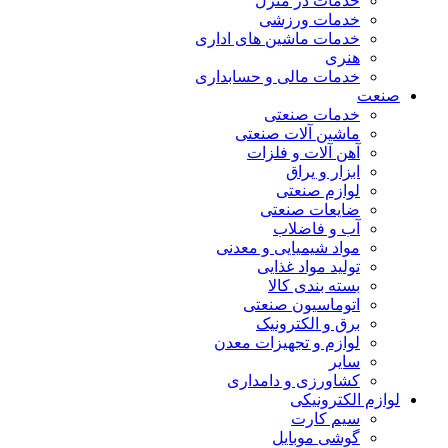
خدمات در منزل
خدمات ورزشی
خدمات ماشین های اداری
هنری
خدمات مالی و حسابداری
صنعت
خدمات صنعتی
ماشین آلات صنعتی
آهن آلات و فلزات
ابزار و یراق
لوازم صنعتی
ضایعات صنعتی
آب و فاضلاب
مواد شیمیایی و معدنی
تولید مواد غذایی
بسته بندی کالا
اتوماسیون صنعتی
برق و الکترونیک
لوازم و تجهیزات معدن
سایر
کشاورزی و دامداری
لوازم الکترونیکی
سیم کارت
گوشی موبایل