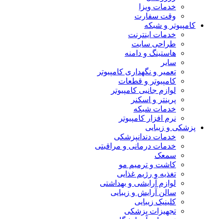
خدمات ویزا
وقت سفارت
کامپیوتر و شبکه
خدمات اینترنت
طراحی سایت
هاستینگ و دامنه
سایر
تعمیر و نگهداری کامپیوتر
کامپیوتر و قطعات
لوازم جانبی کامپیوتر
پرینتر و اسکنر
خدمات شبکه
نرم افزار کامپیوتر
پزشکی و زیبایی
خدمات دندانپزشکی
خدمات درمانی و مراقبتی
سمعک
کاشت و ترمیم مو
تغذیه و رژیم غذایی
لوازم آرایشی و بهداشتی
سالن آرایش و زیبایی
کلینیک زیبایی
تجهیزات پزشکی