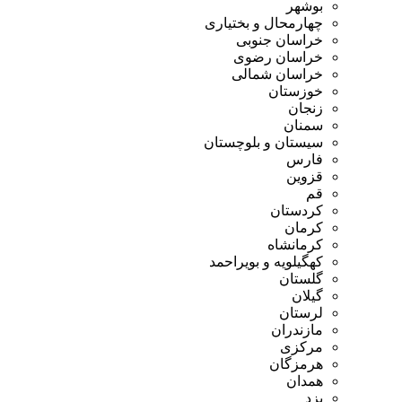
بوشهر
چهارمحال و بختیاری
خراسان جنوبی
خراسان رضوی
خراسان شمالی
خوزستان
زنجان
سمنان
سیستان و بلوچستان
فارس
قزوین
قم
کردستان
کرمان
کرمانشاه
کهگیلویه و بویراحمد
گلستان
گیلان
لرستان
مازندران
مرکزی
هرمزگان
همدان
یزد