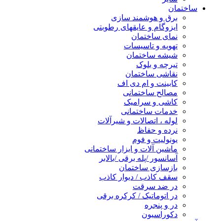
ساختمان
برق و هوشمند سازی
ایزوگام و عایقهای رطوبتی
نمای ساختمان
تهویه و تاسیسات
شیشه ساختمان
تیرچه و بلوک
نقاشی ساختمان
کابینت و ام دی اف
مصالح ساختمانی
کاشی و سرامیک
خدمات ساختمانی
لوله ، اتصالات و شیرآلات
نرده و حفاظ
یونولیت و فوم
ماشین آلات و ابزار ساختمانی
آسانسور /پله برقی /بالابر
بازسازی ساختمان
سقف کاذب / دیوار کاذب
در ضد سرقت
در اتوماتیک / کرکره برقی
در و پنجره
دکوراسیون