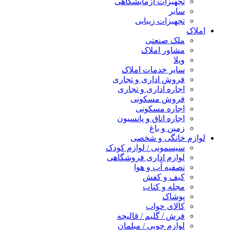
تجهیزات آزمایشگاهی
سایر
تجهیزات زیبایی
املاک
ملک صنعتی
مشاور املاک
ویلا
سایر خدمات املاک
فروش اداری و تجاری
اجاره اداری و تجاری
فروش مسکونی
اجاره مسکونی
اجاره اتاق و پانسیون
زمین و باغ
لوازم خانگی و شخصی
سیسمونی / لوازم کودک
لوازم اداری فروشگاهی
تصفیه آب و هوا
کیف و کفش
مجله و کتاب
پوشاک
کالای خواب
فرش / گلیم / قالیچه
لوازم چوبی / مبلمان