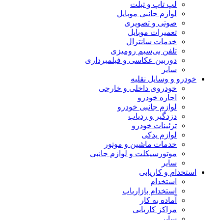
لپ تاپ و تبلت
لوازم جانبی موبایل
صوتی و تصویری
تعمیرات موبایل
خدمات سانترال
تلفن بی‌سیم رومیزی
دوربین عکاسی و فیلمبرداری
سایر
خودرو و وسایل نقلیه
خودروی داخلی و خارجی
اجاره خودرو
لوازم جانبی خودرو
دزدگیر و ردیاب
تزئینات خودرو
لوازم یدکی
خدمات ماشین و موتور
موتورسیکلت و لوازم جانبی
سایر
استخدام و کاریابی
استخدام
استخدام بازاریاب
آماده به کار
مراکز کاریابی
سایر