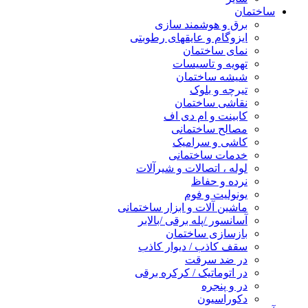
ساختمان
برق و هوشمند سازی
ایزوگام و عایقهای رطوبتی
نمای ساختمان
تهویه و تاسیسات
شیشه ساختمان
تیرچه و بلوک
نقاشی ساختمان
کابینت و ام دی اف
مصالح ساختمانی
کاشی و سرامیک
خدمات ساختمانی
لوله ، اتصالات و شیرآلات
نرده و حفاظ
یونولیت و فوم
ماشین آلات و ابزار ساختمانی
آسانسور /پله برقی /بالابر
بازسازی ساختمان
سقف کاذب / دیوار کاذب
در ضد سرقت
در اتوماتیک / کرکره برقی
در و پنجره
دکوراسیون