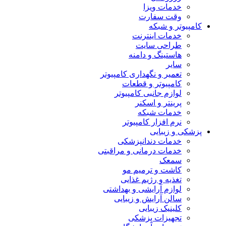
خدمات ویزا
وقت سفارت
کامپیوتر و شبکه
خدمات اینترنت
طراحی سایت
هاستینگ و دامنه
سایر
تعمیر و نگهداری کامپیوتر
کامپیوتر و قطعات
لوازم جانبی کامپیوتر
پرینتر و اسکنر
خدمات شبکه
نرم افزار کامپیوتر
پزشکی و زیبایی
خدمات دندانپزشکی
خدمات درمانی و مراقبتی
سمعک
کاشت و ترمیم مو
تغذیه و رژیم غذایی
لوازم آرایشی و بهداشتی
سالن آرایش و زیبایی
کلینیک زیبایی
تجهیزات پزشکی