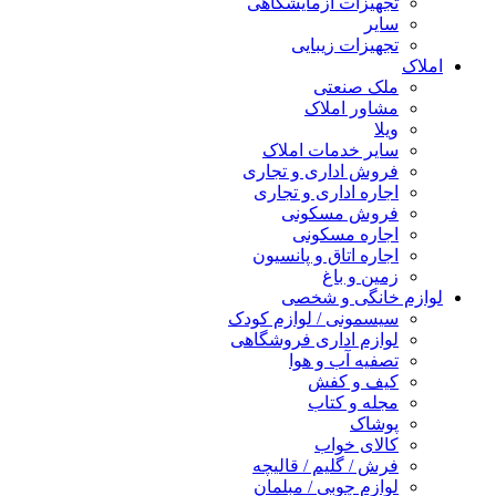
تجهیزات آزمایشگاهی
سایر
تجهیزات زیبایی
املاک
ملک صنعتی
مشاور املاک
ویلا
سایر خدمات املاک
فروش اداری و تجاری
اجاره اداری و تجاری
فروش مسکونی
اجاره مسکونی
اجاره اتاق و پانسیون
زمین و باغ
لوازم خانگی و شخصی
سیسمونی / لوازم کودک
لوازم اداری فروشگاهی
تصفیه آب و هوا
کیف و کفش
مجله و کتاب
پوشاک
کالای خواب
فرش / گلیم / قالیچه
لوازم چوبی / مبلمان