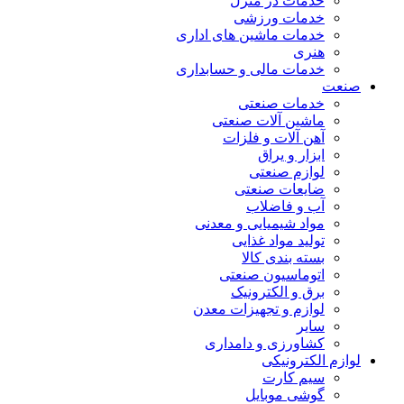
خدمات در منزل
خدمات ورزشی
خدمات ماشین های اداری
هنری
خدمات مالی و حسابداری
صنعت
خدمات صنعتی
ماشین آلات صنعتی
آهن آلات و فلزات
ابزار و یراق
لوازم صنعتی
ضایعات صنعتی
آب و فاضلاب
مواد شیمیایی و معدنی
تولید مواد غذایی
بسته بندی کالا
اتوماسیون صنعتی
برق و الکترونیک
لوازم و تجهیزات معدن
سایر
کشاورزی و دامداری
لوازم الکترونیکی
سیم کارت
گوشی موبایل