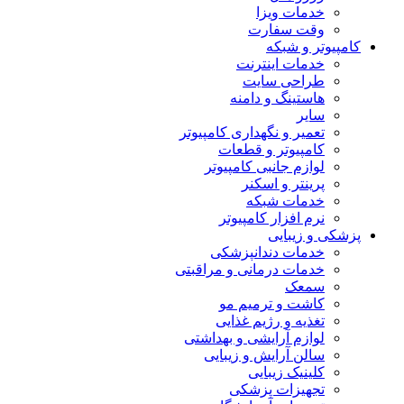
خدمات ویزا
وقت سفارت
کامپیوتر و شبکه
خدمات اینترنت
طراحی سایت
هاستینگ و دامنه
سایر
تعمیر و نگهداری کامپیوتر
کامپیوتر و قطعات
لوازم جانبی کامپیوتر
پرینتر و اسکنر
خدمات شبکه
نرم افزار کامپیوتر
پزشکی و زیبایی
خدمات دندانپزشکی
خدمات درمانی و مراقبتی
سمعک
کاشت و ترمیم مو
تغذیه و رژیم غذایی
لوازم آرایشی و بهداشتی
سالن آرایش و زیبایی
کلینیک زیبایی
تجهیزات پزشکی