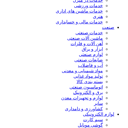
خدمات در منزل
خدمات ورزشی
خدمات ماشین های اداری
هنری
خدمات مالی و حسابداری
صنعت
خدمات صنعتی
ماشین آلات صنعتی
آهن آلات و فلزات
ابزار و یراق
لوازم صنعتی
ضایعات صنعتی
آب و فاضلاب
مواد شیمیایی و معدنی
تولید مواد غذایی
بسته بندی کالا
اتوماسیون صنعتی
برق و الکترونیک
لوازم و تجهیزات معدن
سایر
کشاورزی و دامداری
لوازم الکترونیکی
سیم کارت
گوشی موبایل