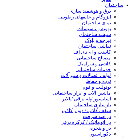
ساختمان
برق و هوشمند سازی
ایزوگام و عایقهای رطوبتی
نمای ساختمان
تهویه و تاسیسات
شیشه ساختمان
تیرچه و بلوک
نقاشی ساختمان
کابینت و ام دی اف
مصالح ساختمانی
کاشی و سرامیک
خدمات ساختمانی
لوله ، اتصالات و شیرآلات
نرده و حفاظ
یونولیت و فوم
ماشین آلات و ابزار ساختمانی
آسانسور /پله برقی /بالابر
بازسازی ساختمان
سقف کاذب / دیوار کاذب
در ضد سرقت
در اتوماتیک / کرکره برقی
در و پنجره
دکوراسیون