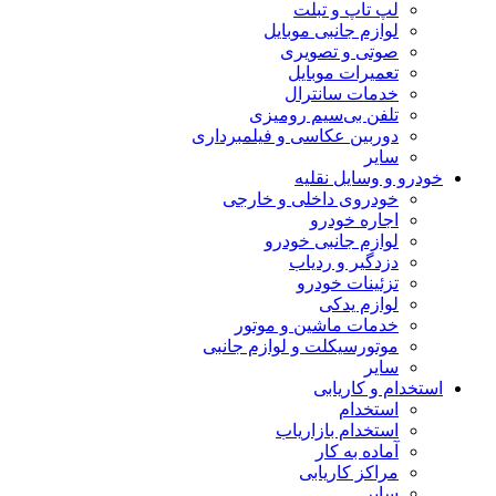
لپ تاپ و تبلت
لوازم جانبی موبایل
صوتی و تصویری
تعمیرات موبایل
خدمات سانترال
تلفن بی‌سیم رومیزی
دوربین عکاسی و فیلمبرداری
سایر
خودرو و وسایل نقلیه
خودروی داخلی و خارجی
اجاره خودرو
لوازم جانبی خودرو
دزدگیر و ردیاب
تزئینات خودرو
لوازم یدکی
خدمات ماشین و موتور
موتورسیکلت و لوازم جانبی
سایر
استخدام و کاریابی
استخدام
استخدام بازاریاب
آماده به کار
مراکز کاریابی
سایر