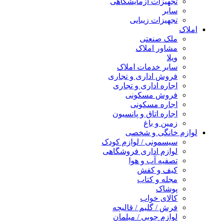
تجهیزات آزمایشگاهی
سایر
تجهیزات زیبایی
املاک
ملک صنعتی
مشاور املاک
ویلا
سایر خدمات املاک
فروش اداری و تجاری
اجاره اداری و تجاری
فروش مسکونی
اجاره مسکونی
اجاره اتاق و پانسیون
زمین و باغ
لوازم خانگی و شخصی
سیسمونی / لوازم کودک
لوازم اداری فروشگاهی
تصفیه آب و هوا
کیف و کفش
مجله و کتاب
پوشاک
کالای خواب
فرش / گلیم / قالیچه
لوازم چوبی / مبلمان