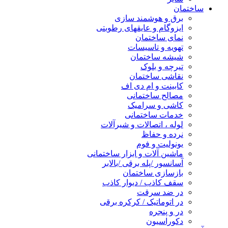
ساختمان
برق و هوشمند سازی
ایزوگام و عایقهای رطوبتی
نمای ساختمان
تهویه و تاسیسات
شیشه ساختمان
تیرچه و بلوک
نقاشی ساختمان
کابینت و ام دی اف
مصالح ساختمانی
کاشی و سرامیک
خدمات ساختمانی
لوله ، اتصالات و شیرآلات
نرده و حفاظ
یونولیت و فوم
ماشین آلات و ابزار ساختمانی
آسانسور /پله برقی /بالابر
بازسازی ساختمان
سقف کاذب / دیوار کاذب
در ضد سرقت
در اتوماتیک / کرکره برقی
در و پنجره
دکوراسیون