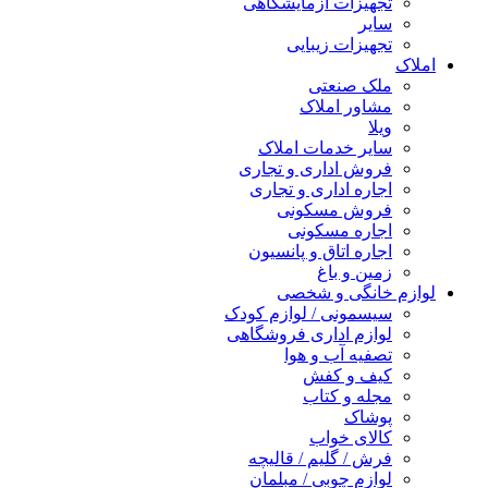
تجهیزات آزمایشگاهی
سایر
تجهیزات زیبایی
املاک
ملک صنعتی
مشاور املاک
ویلا
سایر خدمات املاک
فروش اداری و تجاری
اجاره اداری و تجاری
فروش مسکونی
اجاره مسکونی
اجاره اتاق و پانسیون
زمین و باغ
لوازم خانگی و شخصی
سیسمونی / لوازم کودک
لوازم اداری فروشگاهی
تصفیه آب و هوا
کیف و کفش
مجله و کتاب
پوشاک
کالای خواب
فرش / گلیم / قالیچه
لوازم چوبی / مبلمان