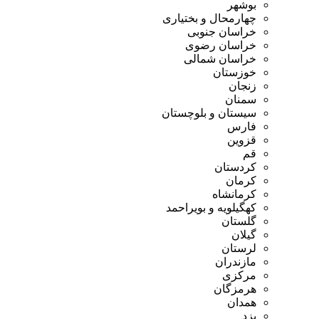
بوشهر
چهارمحال و بختیاری
خراسان جنوبی
خراسان رضوی
خراسان شمالی
خوزستان
زنجان
سمنان
سیستان و بلوچستان
فارس
قزوین
قم
کردستان
کرمان
کرمانشاه
کهگیلویه و بویراحمد
گلستان
گیلان
لرستان
مازندران
مرکزی
هرمزگان
همدان
یزد