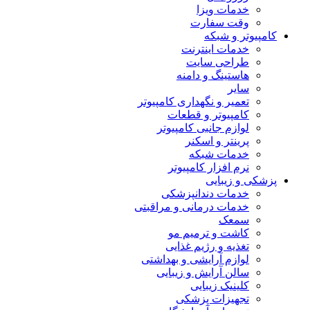
خدمات ویزا
وقت سفارت
کامپیوتر و شبکه
خدمات اینترنت
طراحی سایت
هاستینگ و دامنه
سایر
تعمیر و نگهداری کامپیوتر
کامپیوتر و قطعات
لوازم جانبی کامپیوتر
پرینتر و اسکنر
خدمات شبکه
نرم افزار کامپیوتر
پزشکی و زیبایی
خدمات دندانپزشکی
خدمات درمانی و مراقبتی
سمعک
کاشت و ترمیم مو
تغذیه و رژیم غذایی
لوازم آرایشی و بهداشتی
سالن آرایش و زیبایی
کلینیک زیبایی
تجهیزات پزشکی