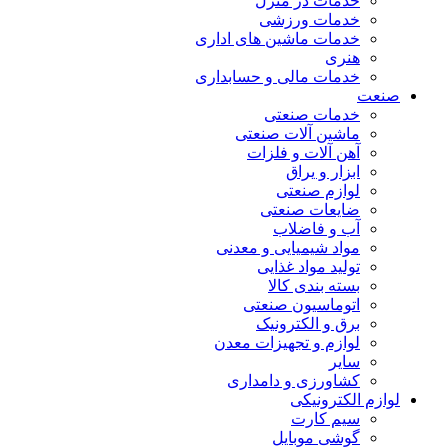
خدمات در منزل
خدمات ورزشی
خدمات ماشین های اداری
هنری
خدمات مالی و حسابداری
صنعت
خدمات صنعتی
ماشین آلات صنعتی
آهن آلات و فلزات
ابزار و یراق
لوازم صنعتی
ضایعات صنعتی
آب و فاضلاب
مواد شیمیایی و معدنی
تولید مواد غذایی
بسته بندی کالا
اتوماسیون صنعتی
برق و الکترونیک
لوازم و تجهیزات معدن
سایر
کشاورزی و دامداری
لوازم الکترونیکی
سیم کارت
گوشی موبایل