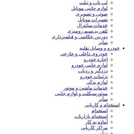
لپ تاپ و تبلت
لوازم جانبی موبایل
صوتی و تصویری
تعمیرات موبایل
خدمات سانترال
تلفن بی‌سیم رومیزی
دوربین عکاسی و فیلمبرداری
سایر
خودرو و وسایل نقلیه
خودروی داخلی و خارجی
اجاره خودرو
لوازم جانبی خودرو
دزدگیر و ردیاب
تزئینات خودرو
لوازم یدکی
خدمات ماشین و موتور
موتورسیکلت و لوازم جانبی
سایر
استخدام و کاریابی
استخدام
استخدام بازاریاب
آماده به کار
مراکز کاریابی
سایر