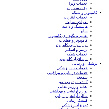
خدمات ویزا
وقت سفارت
کامپیوتر و شبکه
خدمات اینترنت
طراحی سایت
هاستینگ و دامنه
سایر
تعمیر و نگهداری کامپیوتر
کامپیوتر و قطعات
لوازم جانبی کامپیوتر
پرینتر و اسکنر
خدمات شبکه
نرم افزار کامپیوتر
پزشکی و زیبایی
خدمات دندانپزشکی
خدمات درمانی و مراقبتی
سمعک
کاشت و ترمیم مو
تغذیه و رژیم غذایی
لوازم آرایشی و بهداشتی
سالن آرایش و زیبایی
کلینیک زیبایی
تجهیزات پزشکی