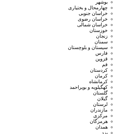
بوشهر
چهارمحال و بختیاری
خراسان جنوبی
خراسان رضوی
خراسان شمالی
خوزستان
زنجان
سمنان
سیستان و بلوچستان
فارس
قزوین
قم
کردستان
کرمان
کرمانشاه
کهگیلویه و بویراحمد
گلستان
گیلان
لرستان
مازندران
مرکزی
هرمزگان
همدان
یزد