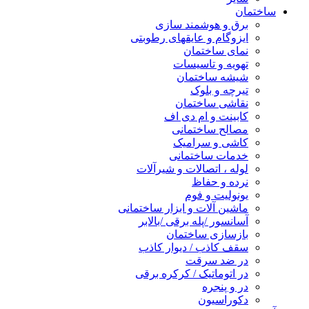
ساختمان
برق و هوشمند سازی
ایزوگام و عایقهای رطوبتی
نمای ساختمان
تهویه و تاسیسات
شیشه ساختمان
تیرچه و بلوک
نقاشی ساختمان
کابینت و ام دی اف
مصالح ساختمانی
کاشی و سرامیک
خدمات ساختمانی
لوله ، اتصالات و شیرآلات
نرده و حفاظ
یونولیت و فوم
ماشین آلات و ابزار ساختمانی
آسانسور /پله برقی /بالابر
بازسازی ساختمان
سقف کاذب / دیوار کاذب
در ضد سرقت
در اتوماتیک / کرکره برقی
در و پنجره
دکوراسیون