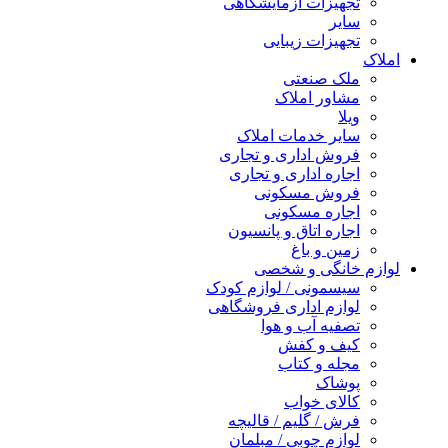
تجهیزات آزمایشگاهی
سایر
تجهیزات زیبایی
املاک
ملک صنعتی
مشاور املاک
ویلا
سایر خدمات املاک
فروش اداری و تجاری
اجاره اداری و تجاری
فروش مسکونی
اجاره مسکونی
اجاره اتاق و پانسیون
زمین و باغ
لوازم خانگی و شخصی
سیسمونی / لوازم کودک
لوازم اداری فروشگاهی
تصفیه آب و هوا
کیف و کفش
مجله و کتاب
پوشاک
کالای خواب
فرش / گلیم / قالیچه
لوازم چوبی / مبلمان