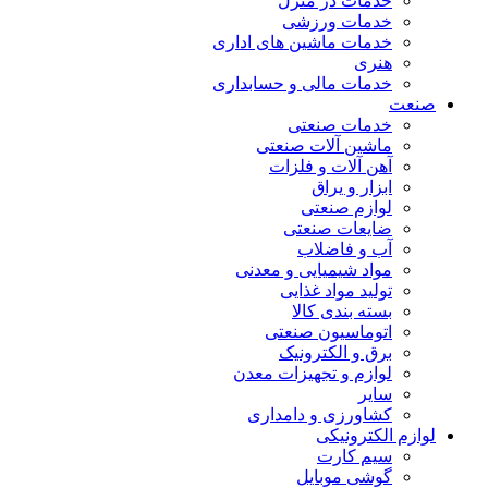
خدمات در منزل
خدمات ورزشی
خدمات ماشین های اداری
هنری
خدمات مالی و حسابداری
صنعت
خدمات صنعتی
ماشین آلات صنعتی
آهن آلات و فلزات
ابزار و یراق
لوازم صنعتی
ضایعات صنعتی
آب و فاضلاب
مواد شیمیایی و معدنی
تولید مواد غذایی
بسته بندی کالا
اتوماسیون صنعتی
برق و الکترونیک
لوازم و تجهیزات معدن
سایر
کشاورزی و دامداری
لوازم الکترونیکی
سیم کارت
گوشی موبایل