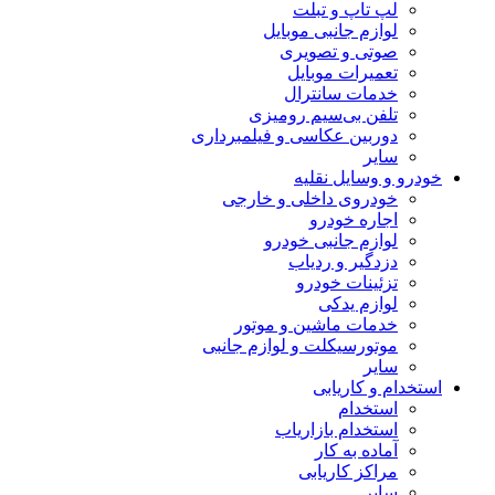
لپ تاپ و تبلت
لوازم جانبی موبایل
صوتی و تصویری
تعمیرات موبایل
خدمات سانترال
تلفن بی‌سیم رومیزی
دوربین عکاسی و فیلمبرداری
سایر
خودرو و وسایل نقلیه
خودروی داخلی و خارجی
اجاره خودرو
لوازم جانبی خودرو
دزدگیر و ردیاب
تزئینات خودرو
لوازم یدکی
خدمات ماشین و موتور
موتورسیکلت و لوازم جانبی
سایر
استخدام و کاریابی
استخدام
استخدام بازاریاب
آماده به کار
مراکز کاریابی
سایر