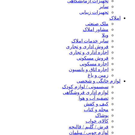
تجهیزات آزمایشگاهی
سایر
تجهیزات زیبایی
املاک
ملک صنعتی
مشاور املاک
ویلا
سایر خدمات املاک
فروش اداری و تجاری
اجاره اداری و تجاری
فروش مسکونی
اجاره مسکونی
اجاره اتاق و پانسیون
زمین و باغ
لوازم خانگی و شخصی
سیسمونی / لوازم کودک
لوازم اداری فروشگاهی
تصفیه آب و هوا
کیف و کفش
مجله و کتاب
پوشاک
کالای خواب
فرش / گلیم / قالیچه
لوازم چوبی / مبلمان