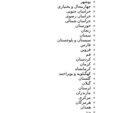
بوشهر
چهارمحال و بختیاری
خراسان جنوبی
خراسان رضوی
خراسان شمالی
خوزستان
زنجان
سمنان
سیستان و بلوچستان
فارس
قزوین
قم
کردستان
کرمان
کرمانشاه
کهگیلویه و بویراحمد
گلستان
گیلان
لرستان
مازندران
مرکزی
هرمزگان
همدان
یزد