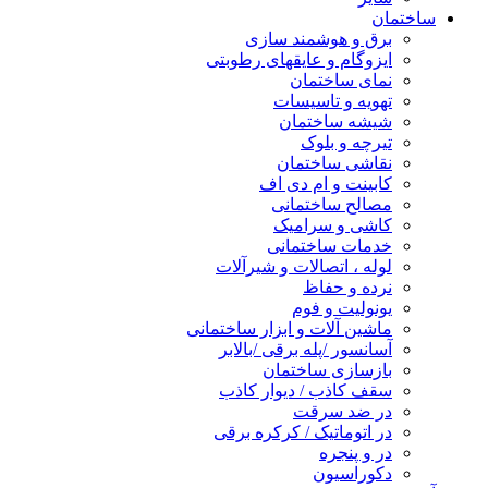
ساختمان
برق و هوشمند سازی
ایزوگام و عایقهای رطوبتی
نمای ساختمان
تهویه و تاسیسات
شیشه ساختمان
تیرچه و بلوک
نقاشی ساختمان
کابینت و ام دی اف
مصالح ساختمانی
کاشی و سرامیک
خدمات ساختمانی
لوله ، اتصالات و شیرآلات
نرده و حفاظ
یونولیت و فوم
ماشین آلات و ابزار ساختمانی
آسانسور /پله برقی /بالابر
بازسازی ساختمان
سقف کاذب / دیوار کاذب
در ضد سرقت
در اتوماتیک / کرکره برقی
در و پنجره
دکوراسیون