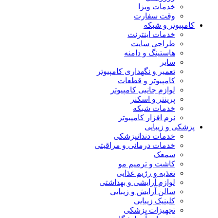
خدمات ویزا
وقت سفارت
کامپیوتر و شبکه
خدمات اینترنت
طراحی سایت
هاستینگ و دامنه
سایر
تعمیر و نگهداری کامپیوتر
کامپیوتر و قطعات
لوازم جانبی کامپیوتر
پرینتر و اسکنر
خدمات شبکه
نرم افزار کامپیوتر
پزشکی و زیبایی
خدمات دندانپزشکی
خدمات درمانی و مراقبتی
سمعک
کاشت و ترمیم مو
تغذیه و رژیم غذایی
لوازم آرایشی و بهداشتی
سالن آرایش و زیبایی
کلینیک زیبایی
تجهیزات پزشکی