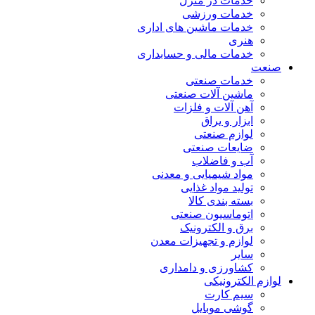
خدمات در منزل
خدمات ورزشی
خدمات ماشین های اداری
هنری
خدمات مالی و حسابداری
صنعت
خدمات صنعتی
ماشین آلات صنعتی
آهن آلات و فلزات
ابزار و یراق
لوازم صنعتی
ضایعات صنعتی
آب و فاضلاب
مواد شیمیایی و معدنی
تولید مواد غذایی
بسته بندی کالا
اتوماسیون صنعتی
برق و الکترونیک
لوازم و تجهیزات معدن
سایر
کشاورزی و دامداری
لوازم الکترونیکی
سیم کارت
گوشی موبایل