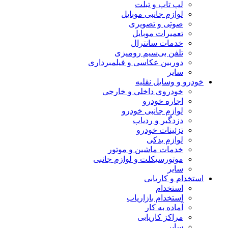
لپ تاپ و تبلت
لوازم جانبی موبایل
صوتی و تصویری
تعمیرات موبایل
خدمات سانترال
تلفن بی‌سیم رومیزی
دوربین عکاسی و فیلمبرداری
سایر
خودرو و وسایل نقلیه
خودروی داخلی و خارجی
اجاره خودرو
لوازم جانبی خودرو
دزدگیر و ردیاب
تزئینات خودرو
لوازم یدکی
خدمات ماشین و موتور
موتورسیکلت و لوازم جانبی
سایر
استخدام و کاریابی
استخدام
استخدام بازاریاب
آماده به کار
مراکز کاریابی
سایر