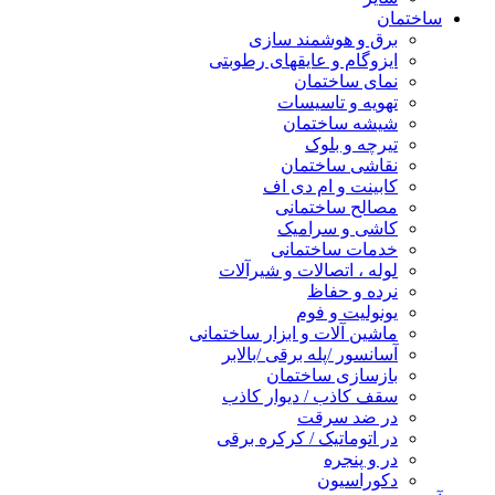
ساختمان
برق و هوشمند سازی
ایزوگام و عایقهای رطوبتی
نمای ساختمان
تهویه و تاسیسات
شیشه ساختمان
تیرچه و بلوک
نقاشی ساختمان
کابینت و ام دی اف
مصالح ساختمانی
کاشی و سرامیک
خدمات ساختمانی
لوله ، اتصالات و شیرآلات
نرده و حفاظ
یونولیت و فوم
ماشین آلات و ابزار ساختمانی
آسانسور /پله برقی /بالابر
بازسازی ساختمان
سقف کاذب / دیوار کاذب
در ضد سرقت
در اتوماتیک / کرکره برقی
در و پنجره
دکوراسیون