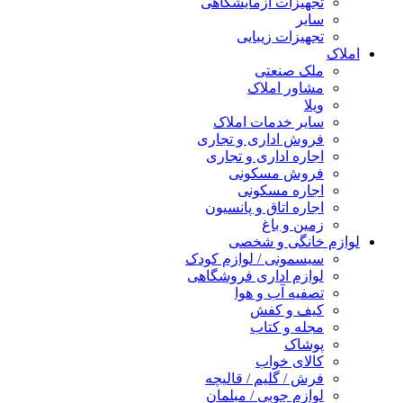
تجهیزات آزمایشگاهی
سایر
تجهیزات زیبایی
املاک
ملک صنعتی
مشاور املاک
ویلا
سایر خدمات املاک
فروش اداری و تجاری
اجاره اداری و تجاری
فروش مسکونی
اجاره مسکونی
اجاره اتاق و پانسیون
زمین و باغ
لوازم خانگی و شخصی
سیسمونی / لوازم کودک
لوازم اداری فروشگاهی
تصفیه آب و هوا
کیف و کفش
مجله و کتاب
پوشاک
کالای خواب
فرش / گلیم / قالیچه
لوازم چوبی / مبلمان