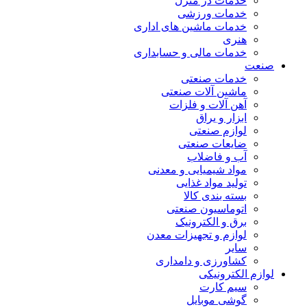
خدمات در منزل
خدمات ورزشی
خدمات ماشین های اداری
هنری
خدمات مالی و حسابداری
صنعت
خدمات صنعتی
ماشین آلات صنعتی
آهن آلات و فلزات
ابزار و یراق
لوازم صنعتی
ضایعات صنعتی
آب و فاضلاب
مواد شیمیایی و معدنی
تولید مواد غذایی
بسته بندی کالا
اتوماسیون صنعتی
برق و الکترونیک
لوازم و تجهیزات معدن
سایر
کشاورزی و دامداری
لوازم الکترونیکی
سیم کارت
گوشی موبایل