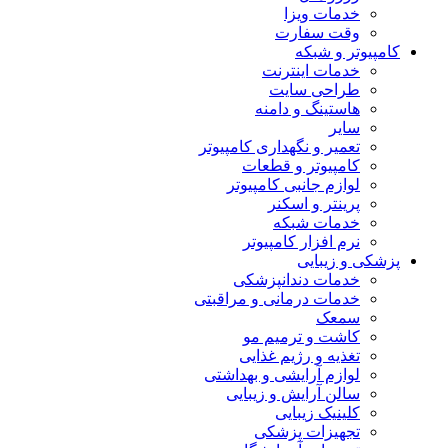
خدمات ویزا
وقت سفارت
کامپیوتر و شبکه
خدمات اینترنت
طراحی سایت
هاستینگ و دامنه
سایر
تعمیر و نگهداری کامپیوتر
کامپیوتر و قطعات
لوازم جانبی کامپیوتر
پرینتر و اسکنر
خدمات شبکه
نرم افزار کامپیوتر
پزشکی و زیبایی
خدمات دندانپزشکی
خدمات درمانی و مراقبتی
سمعک
کاشت و ترمیم مو
تغذیه و رژیم غذایی
لوازم آرایشی و بهداشتی
سالن آرایش و زیبایی
کلینیک زیبایی
تجهیزات پزشکی