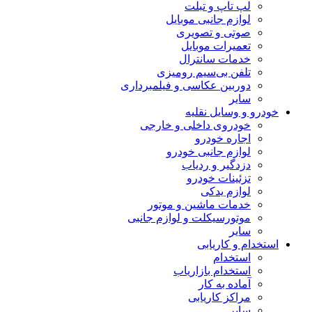
لپ تاپ و تبلت
لوازم جانبی موبایل
صوتی و تصویری
تعمیرات موبایل
خدمات سانترال
تلفن بی‌سیم رومیزی
دوربین عکاسی و فیلمبرداری
سایر
خودرو و وسایل نقلیه
خودروی داخلی و خارجی
اجاره خودرو
لوازم جانبی خودرو
دزدگیر و ردیاب
تزئینات خودرو
لوازم یدکی
خدمات ماشین و موتور
موتورسیکلت و لوازم جانبی
سایر
استخدام و کاریابی
استخدام
استخدام بازاریاب
آماده به کار
مراکز کاریابی
سایر