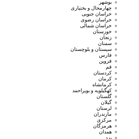
بوشهر
چهارمحال و بختیاری
خراسان جنوبی
خراسان رضوی
خراسان شمالی
خوزستان
زنجان
سمنان
سیستان و بلوچستان
فارس
قزوین
قم
کردستان
کرمان
کرمانشاه
کهگیلویه و بویراحمد
گلستان
گیلان
لرستان
مازندران
مرکزی
هرمزگان
همدان
یزد