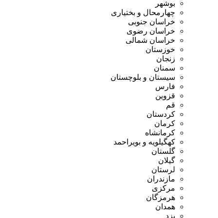
بوشهر
چهارمحال و بختیاری
خراسان جنوبی
خراسان رضوی
خراسان شمالی
خوزستان
زنجان
سمنان
سیستان و بلوچستان
فارس
قزوین
قم
کردستان
کرمان
کرمانشاه
کهگیلویه و بویراحمد
گلستان
گیلان
لرستان
مازندران
مرکزی
هرمزگان
همدان
یزد