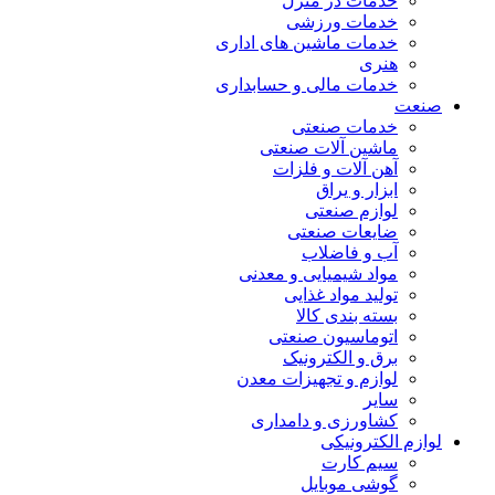
خدمات در منزل
خدمات ورزشی
خدمات ماشین های اداری
هنری
خدمات مالی و حسابداری
صنعت
خدمات صنعتی
ماشین آلات صنعتی
آهن آلات و فلزات
ابزار و یراق
لوازم صنعتی
ضایعات صنعتی
آب و فاضلاب
مواد شیمیایی و معدنی
تولید مواد غذایی
بسته بندی کالا
اتوماسیون صنعتی
برق و الکترونیک
لوازم و تجهیزات معدن
سایر
کشاورزی و دامداری
لوازم الکترونیکی
سیم کارت
گوشی موبایل