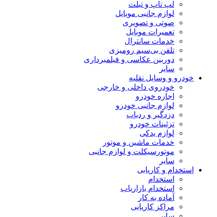
لپ تاپ و تبلت
لوازم جانبی موبایل
صوتی و تصویری
تعمیرات موبایل
خدمات سانترال
تلفن بی‌سیم رومیزی
دوربین عکاسی و فیلمبرداری
سایر
خودرو و وسایل نقلیه
خودروی داخلی و خارجی
اجاره خودرو
لوازم جانبی خودرو
دزدگیر و ردیاب
تزئینات خودرو
لوازم یدکی
خدمات ماشین و موتور
موتورسیکلت و لوازم جانبی
سایر
استخدام و کاریابی
استخدام
استخدام بازاریاب
آماده به کار
مراکز کاریابی
سایر