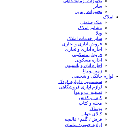
تجهیزات آزمایشگاهی
سایر
تجهیزات زیبایی
املاک
ملک صنعتی
مشاور املاک
ویلا
سایر خدمات املاک
فروش اداری و تجاری
اجاره اداری و تجاری
فروش مسکونی
اجاره مسکونی
اجاره اتاق و پانسیون
زمین و باغ
لوازم خانگی و شخصی
سیسمونی / لوازم کودک
لوازم اداری فروشگاهی
تصفیه آب و هوا
کیف و کفش
مجله و کتاب
پوشاک
کالای خواب
فرش / گلیم / قالیچه
لوازم چوبی / مبلمان