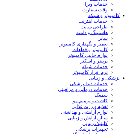
خدمات ویزا
وقت سفارت
کامپیوتر و شبکه
خدمات اینترنت
طراحی سایت
هاستینگ و دامنه
سایر
تعمیر و نگهداری کامپیوتر
کامپیوتر و قطعات
لوازم جانبی کامپیوتر
پرینتر و اسکنر
خدمات شبکه
نرم افزار کامپیوتر
پزشکی و زیبایی
خدمات دندانپزشکی
خدمات درمانی و مراقبتی
سمعک
کاشت و ترمیم مو
تغذیه و رژیم غذایی
لوازم آرایشی و بهداشتی
سالن آرایش و زیبایی
کلینیک زیبایی
تجهیزات پزشکی