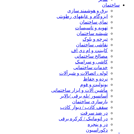
ساختمان
برق و هوشمند سازی
ایزوگام و عایقهای رطوبتی
نمای ساختمان
تهویه و تاسیسات
شیشه ساختمان
تیرچه و بلوک
نقاشی ساختمان
کابینت و ام دی اف
مصالح ساختمانی
کاشی و سرامیک
خدمات ساختمانی
لوله ، اتصالات و شیرآلات
نرده و حفاظ
یونولیت و فوم
ماشین آلات و ابزار ساختمانی
آسانسور /پله برقی /بالابر
بازسازی ساختمان
سقف کاذب / دیوار کاذب
در ضد سرقت
در اتوماتیک / کرکره برقی
در و پنجره
دکوراسیون