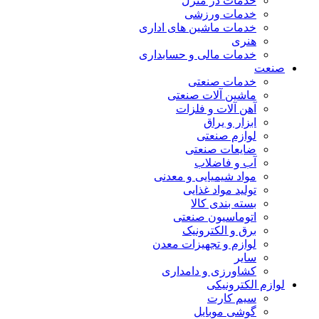
خدمات در منزل
خدمات ورزشی
خدمات ماشین های اداری
هنری
خدمات مالی و حسابداری
صنعت
خدمات صنعتی
ماشین آلات صنعتی
آهن آلات و فلزات
ابزار و یراق
لوازم صنعتی
ضایعات صنعتی
آب و فاضلاب
مواد شیمیایی و معدنی
تولید مواد غذایی
بسته بندی کالا
اتوماسیون صنعتی
برق و الکترونیک
لوازم و تجهیزات معدن
سایر
کشاورزی و دامداری
لوازم الکترونیکی
سیم کارت
گوشی موبایل