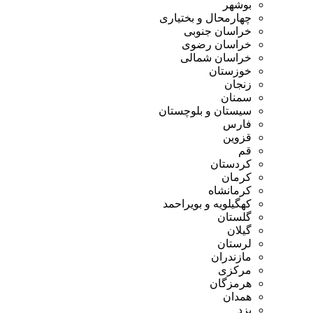
بوشهر
چهارمحال و بختیاری
خراسان جنوبی
خراسان رضوی
خراسان شمالی
خوزستان
زنجان
سمنان
سیستان و بلوچستان
فارس
قزوین
قم
کردستان
کرمان
کرمانشاه
کهگیلویه و بویراحمد
گلستان
گیلان
لرستان
مازندران
مرکزی
هرمزگان
همدان
یزد