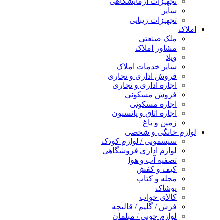
تجهیزات آزمایشگاهی
سایر
تجهیزات زیبایی
املاک
ملک صنعتی
مشاور املاک
ویلا
سایر خدمات املاک
فروش اداری و تجاری
اجاره اداری و تجاری
فروش مسکونی
اجاره مسکونی
اجاره اتاق و پانسیون
زمین و باغ
لوازم خانگی و شخصی
سیسمونی / لوازم کودک
لوازم اداری فروشگاهی
تصفیه آب و هوا
کیف و کفش
مجله و کتاب
پوشاک
کالای خواب
فرش / گلیم / قالیچه
لوازم چوبی / مبلمان