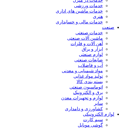
خدمات در منزل
خدمات ورزشی
خدمات ماشین های اداری
هنری
خدمات مالی و حسابداری
صنعت
خدمات صنعتی
ماشین آلات صنعتی
آهن آلات و فلزات
ابزار و یراق
لوازم صنعتی
ضایعات صنعتی
آب و فاضلاب
مواد شیمیایی و معدنی
تولید مواد غذایی
بسته بندی کالا
اتوماسیون صنعتی
برق و الکترونیک
لوازم و تجهیزات معدن
سایر
کشاورزی و دامداری
لوازم الکترونیکی
سیم کارت
گوشی موبایل