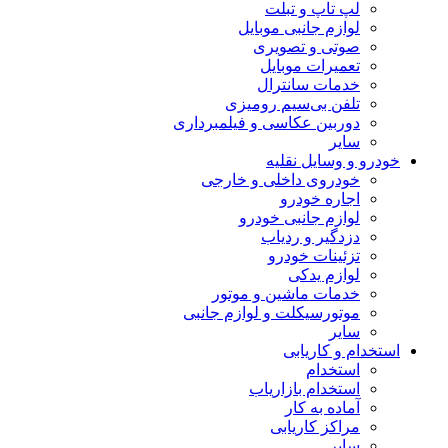
لپ تاپ و تبلت
لوازم جانبی موبایل
صوتی و تصویری
تعمیرات موبایل
خدمات سانترال
تلفن بی‌سیم رومیزی
دوربین عکاسی و فیلمبرداری
سایر
خودرو و وسایل نقلیه
خودروی داخلی و خارجی
اجاره خودرو
لوازم جانبی خودرو
دزدگیر و ردیاب
تزئینات خودرو
لوازم یدکی
خدمات ماشین و موتور
موتورسیکلت و لوازم جانبی
سایر
استخدام و کاریابی
استخدام
استخدام بازاریاب
آماده به کار
مراکز کاریابی
سایر