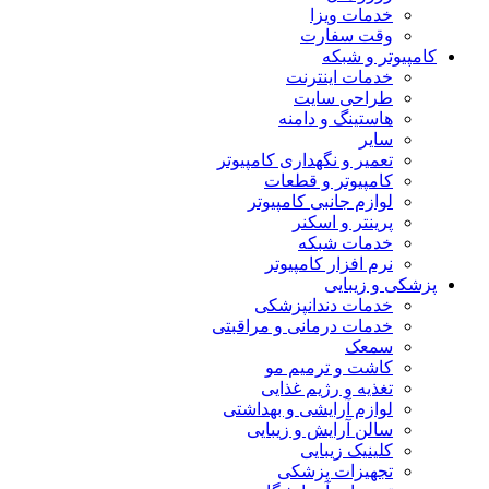
خدمات ویزا
وقت سفارت
کامپیوتر و شبکه
خدمات اینترنت
طراحی سایت
هاستینگ و دامنه
سایر
تعمیر و نگهداری کامپیوتر
کامپیوتر و قطعات
لوازم جانبی کامپیوتر
پرینتر و اسکنر
خدمات شبکه
نرم افزار کامپیوتر
پزشکی و زیبایی
خدمات دندانپزشکی
خدمات درمانی و مراقبتی
سمعک
کاشت و ترمیم مو
تغذیه و رژیم غذایی
لوازم آرایشی و بهداشتی
سالن آرایش و زیبایی
کلینیک زیبایی
تجهیزات پزشکی