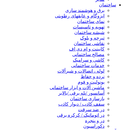
ساختمان
برق و هوشمند سازی
ایزوگام و عایقهای رطوبتی
نمای ساختمان
تهویه و تاسیسات
شیشه ساختمان
تیرچه و بلوک
نقاشی ساختمان
کابینت و ام دی اف
مصالح ساختمانی
کاشی و سرامیک
خدمات ساختمانی
لوله ، اتصالات و شیرآلات
نرده و حفاظ
یونولیت و فوم
ماشین آلات و ابزار ساختمانی
آسانسور /پله برقی /بالابر
بازسازی ساختمان
سقف کاذب / دیوار کاذب
در ضد سرقت
در اتوماتیک / کرکره برقی
در و پنجره
دکوراسیون