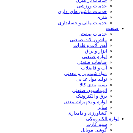
خدمات در منزل
خدمات ورزشی
خدمات ماشین های اداری
هنری
خدمات مالی و حسابداری
صنعت
خدمات صنعتی
ماشین آلات صنعتی
آهن آلات و فلزات
ابزار و یراق
لوازم صنعتی
ضایعات صنعتی
آب و فاضلاب
مواد شیمیایی و معدنی
تولید مواد غذایی
بسته بندی کالا
اتوماسیون صنعتی
برق و الکترونیک
لوازم و تجهیزات معدن
سایر
کشاورزی و دامداری
لوازم الکترونیکی
سیم کارت
گوشی موبایل