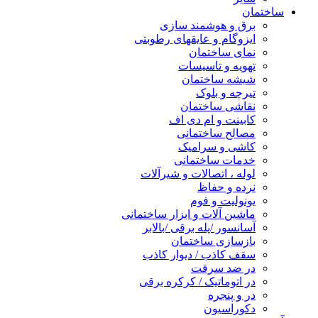
ساختمان
برق و هوشمند سازی
ایزوگام و عایقهای رطوبتی
نمای ساختمان
تهویه و تاسیسات
شیشه ساختمان
تیرچه و بلوک
نقاشی ساختمان
کابینت و ام دی اف
مصالح ساختمانی
کاشی و سرامیک
خدمات ساختمانی
لوله ، اتصالات و شیرآلات
نرده و حفاظ
یونولیت و فوم
ماشین آلات و ابزار ساختمانی
آسانسور /پله برقی /بالابر
بازسازی ساختمان
سقف کاذب / دیوار کاذب
در ضد سرقت
در اتوماتیک / کرکره برقی
در و پنجره
دکوراسیون