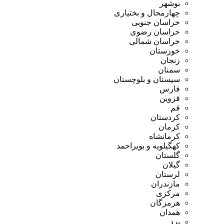
بوشهر
چهارمحال و بختیاری
خراسان جنوبی
خراسان رضوی
خراسان شمالی
خوزستان
زنجان
سمنان
سیستان و بلوچستان
فارس
قزوین
قم
کردستان
کرمان
کرمانشاه
کهگیلویه و بویراحمد
گلستان
گیلان
لرستان
مازندران
مرکزی
هرمزگان
همدان
یزد