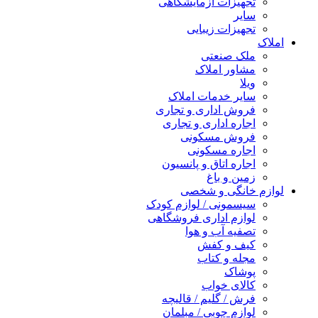
تجهیزات آزمایشگاهی
سایر
تجهیزات زیبایی
املاک
ملک صنعتی
مشاور املاک
ویلا
سایر خدمات املاک
فروش اداری و تجاری
اجاره اداری و تجاری
فروش مسکونی
اجاره مسکونی
اجاره اتاق و پانسیون
زمین و باغ
لوازم خانگی و شخصی
سیسمونی / لوازم کودک
لوازم اداری فروشگاهی
تصفیه آب و هوا
کیف و کفش
مجله و کتاب
پوشاک
کالای خواب
فرش / گلیم / قالیچه
لوازم چوبی / مبلمان