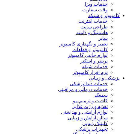
خدمات ویزا
وقت سفارت
کامپیوتر و شبکه
خدمات اینترنت
طراحی سایت
هاستینگ و دامنه
سایر
تعمیر و نگهداری کامپیوتر
کامپیوتر و قطعات
لوازم جانبی کامپیوتر
پرینتر و اسکنر
خدمات شبکه
نرم افزار کامپیوتر
پزشکی و زیبایی
خدمات دندانپزشکی
خدمات درمانی و مراقبتی
سمعک
کاشت و ترمیم مو
تغذیه و رژیم غذایی
لوازم آرایشی و بهداشتی
سالن آرایش و زیبایی
کلینیک زیبایی
تجهیزات پزشکی