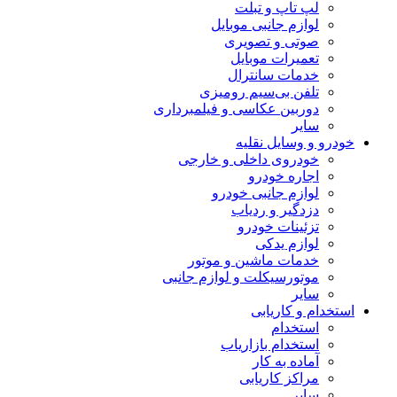
لپ تاپ و تبلت
لوازم جانبی موبایل
صوتی و تصویری
تعمیرات موبایل
خدمات سانترال
تلفن بی‌سیم رومیزی
دوربین عکاسی و فیلمبرداری
سایر
خودرو و وسایل نقلیه
خودروی داخلی و خارجی
اجاره خودرو
لوازم جانبی خودرو
دزدگیر و ردیاب
تزئینات خودرو
لوازم یدکی
خدمات ماشین و موتور
موتورسیکلت و لوازم جانبی
سایر
استخدام و کاریابی
استخدام
استخدام بازاریاب
آماده به کار
مراکز کاریابی
سایر