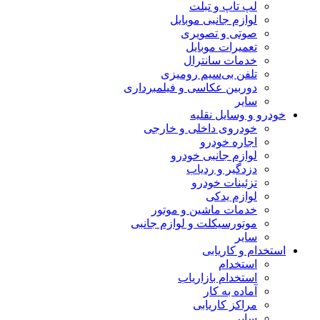
لپ تاپ و تبلت
لوازم جانبی موبایل
صوتی و تصویری
تعمیرات موبایل
خدمات سانترال
تلفن بی‌سیم رومیزی
دوربین عکاسی و فیلمبرداری
سایر
خودرو و وسایل نقلیه
خودروی داخلی و خارجی
اجاره خودرو
لوازم جانبی خودرو
دزدگیر و ردیاب
تزئینات خودرو
لوازم یدکی
خدمات ماشین و موتور
موتورسیکلت و لوازم جانبی
سایر
استخدام و کاریابی
استخدام
استخدام بازاریاب
آماده به کار
مراکز کاریابی
سایر