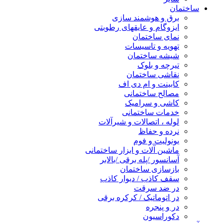
ساختمان
برق و هوشمند سازی
ایزوگام و عایقهای رطوبتی
نمای ساختمان
تهویه و تاسیسات
شیشه ساختمان
تیرچه و بلوک
نقاشی ساختمان
کابینت و ام دی اف
مصالح ساختمانی
کاشی و سرامیک
خدمات ساختمانی
لوله ، اتصالات و شیرآلات
نرده و حفاظ
یونولیت و فوم
ماشین آلات و ابزار ساختمانی
آسانسور /پله برقی /بالابر
بازسازی ساختمان
سقف کاذب / دیوار کاذب
در ضد سرقت
در اتوماتیک / کرکره برقی
در و پنجره
دکوراسیون