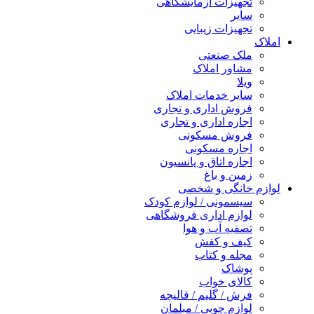
تجهیزات آزمایشگاهی
سایر
تجهیزات زیبایی
املاک
ملک صنعتی
مشاور املاک
ویلا
سایر خدمات املاک
فروش اداری و تجاری
اجاره اداری و تجاری
فروش مسکونی
اجاره مسکونی
اجاره اتاق و پانسیون
زمین و باغ
لوازم خانگی و شخصی
سیسمونی / لوازم کودک
لوازم اداری فروشگاهی
تصفیه آب و هوا
کیف و کفش
مجله و کتاب
پوشاک
کالای خواب
فرش / گلیم / قالیچه
لوازم چوبی / مبلمان