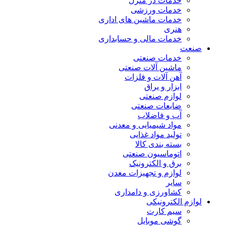
خدمات در منزل
خدمات ورزشی
خدمات ماشین های اداری
هنری
خدمات مالی و حسابداری
صنعت
خدمات صنعتی
ماشین آلات صنعتی
آهن آلات و فلزات
ابزار و یراق
لوازم صنعتی
ضایعات صنعتی
آب و فاضلاب
مواد شیمیایی و معدنی
تولید مواد غذایی
بسته بندی کالا
اتوماسیون صنعتی
برق و الکترونیک
لوازم و تجهیزات معدن
سایر
کشاورزی و دامداری
لوازم الکترونیکی
سیم کارت
گوشی موبایل