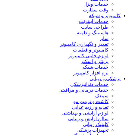
خدمات ویزا
وقت سفارت
کامپیوتر و شبکه
خدمات اینترنت
طراحی سایت
هاستینگ و دامنه
سایر
تعمیر و نگهداری کامپیوتر
کامپیوتر و قطعات
لوازم جانبی کامپیوتر
پرینتر و اسکنر
خدمات شبکه
نرم افزار کامپیوتر
پزشکی و زیبایی
خدمات دندانپزشکی
خدمات درمانی و مراقبتی
سمعک
کاشت و ترمیم مو
تغذیه و رژیم غذایی
لوازم آرایشی و بهداشتی
سالن آرایش و زیبایی
کلینیک زیبایی
تجهیزات پزشکی