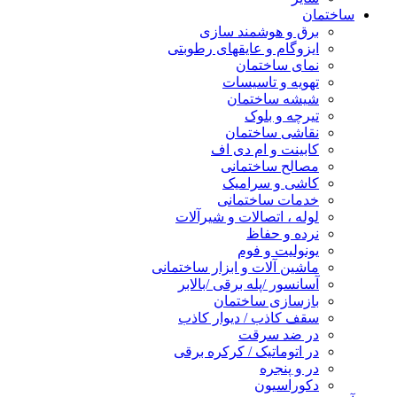
ساختمان
برق و هوشمند سازی
ایزوگام و عایقهای رطوبتی
نمای ساختمان
تهویه و تاسیسات
شیشه ساختمان
تیرچه و بلوک
نقاشی ساختمان
کابینت و ام دی اف
مصالح ساختمانی
کاشی و سرامیک
خدمات ساختمانی
لوله ، اتصالات و شیرآلات
نرده و حفاظ
یونولیت و فوم
ماشین آلات و ابزار ساختمانی
آسانسور /پله برقی /بالابر
بازسازی ساختمان
سقف کاذب / دیوار کاذب
در ضد سرقت
در اتوماتیک / کرکره برقی
در و پنجره
دکوراسیون