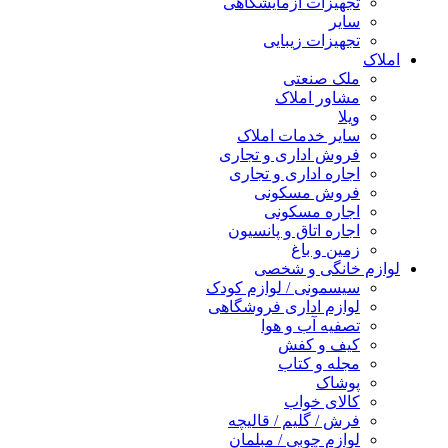
تجهیزات آزمایشگاهی
سایر
تجهیزات زیبایی
املاک
ملک صنعتی
مشاور املاک
ویلا
سایر خدمات املاک
فروش اداری و تجاری
اجاره اداری و تجاری
فروش مسکونی
اجاره مسکونی
اجاره اتاق و پانسیون
زمین و باغ
لوازم خانگی و شخصی
سیسمونی / لوازم کودک
لوازم اداری فروشگاهی
تصفیه آب و هوا
کیف و کفش
مجله و کتاب
پوشاک
کالای خواب
فرش / گلیم / قالیچه
لوازم چوبی / مبلمان