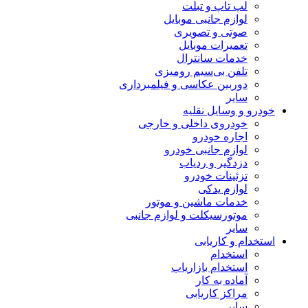
لپ تاپ و تبلت
لوازم جانبی موبایل
صوتی و تصویری
تعمیرات موبایل
خدمات سانترال
تلفن بی‌سیم رومیزی
دوربین عکاسی و فیلمبرداری
سایر
خودرو و وسایل نقلیه
خودروی داخلی و خارجی
اجاره خودرو
لوازم جانبی خودرو
دزدگیر و ردیاب
تزئینات خودرو
لوازم یدکی
خدمات ماشین و موتور
موتورسیکلت و لوازم جانبی
سایر
استخدام و کاریابی
استخدام
استخدام بازاریاب
آماده به کار
مراکز کاریابی
سایر