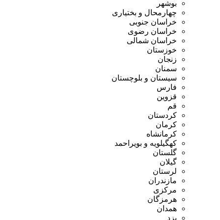
بوشهر
چهارمحال و بختیاری
خراسان جنوبی
خراسان رضوی
خراسان شمالی
خوزستان
زنجان
سمنان
سیستان و بلوچستان
فارس
قزوین
قم
کردستان
کرمان
کرمانشاه
کهگیلویه و بویراحمد
گلستان
گیلان
لرستان
مازندران
مرکزی
هرمزگان
همدان
یزد