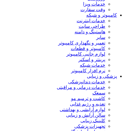
خدمات ویزا
وقت سفارت
کامپیوتر و شبکه
خدمات اینترنت
طراحی سایت
هاستینگ و دامنه
سایر
تعمیر و نگهداری کامپیوتر
کامپیوتر و قطعات
لوازم جانبی کامپیوتر
پرینتر و اسکنر
خدمات شبکه
نرم افزار کامپیوتر
پزشکی و زیبایی
خدمات دندانپزشکی
خدمات درمانی و مراقبتی
سمعک
کاشت و ترمیم مو
تغذیه و رژیم غذایی
لوازم آرایشی و بهداشتی
سالن آرایش و زیبایی
کلینیک زیبایی
تجهیزات پزشکی