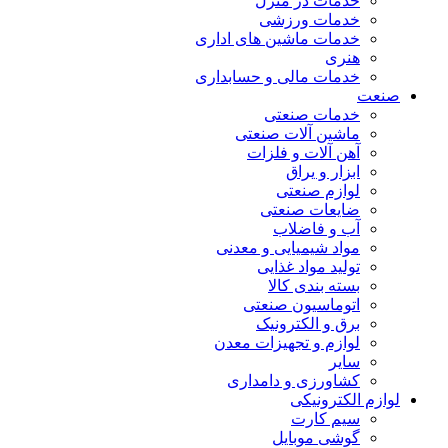
خدمات در منزل
خدمات ورزشی
خدمات ماشین های اداری
هنری
خدمات مالی و حسابداری
صنعت
خدمات صنعتی
ماشین آلات صنعتی
آهن آلات و فلزات
ابزار و یراق
لوازم صنعتی
ضایعات صنعتی
آب و فاضلاب
مواد شیمیایی و معدنی
تولید مواد غذایی
بسته بندی کالا
اتوماسیون صنعتی
برق و الکترونیک
لوازم و تجهیزات معدن
سایر
کشاورزی و دامداری
لوازم الکترونیکی
سیم کارت
گوشی موبایل