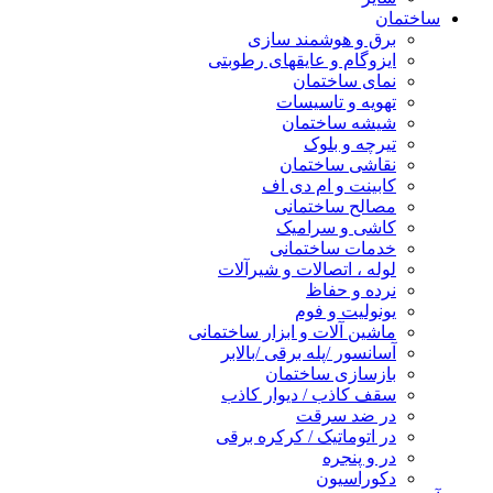
ساختمان
برق و هوشمند سازی
ایزوگام و عایقهای رطوبتی
نمای ساختمان
تهویه و تاسیسات
شیشه ساختمان
تیرچه و بلوک
نقاشی ساختمان
کابینت و ام دی اف
مصالح ساختمانی
کاشی و سرامیک
خدمات ساختمانی
لوله ، اتصالات و شیرآلات
نرده و حفاظ
یونولیت و فوم
ماشین آلات و ابزار ساختمانی
آسانسور /پله برقی /بالابر
بازسازی ساختمان
سقف کاذب / دیوار کاذب
در ضد سرقت
در اتوماتیک / کرکره برقی
در و پنجره
دکوراسیون