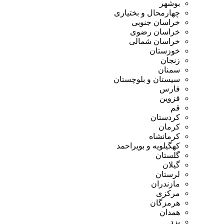
بوشهر
چهارمحال و بختیاری
خراسان جنوبی
خراسان رضوی
خراسان شمالی
خوزستان
زنجان
سمنان
سیستان و بلوچستان
فارس
قزوین
قم
کردستان
کرمان
کرمانشاه
کهگیلویه و بویراحمد
گلستان
گیلان
لرستان
مازندران
مرکزی
هرمزگان
همدان
یزد