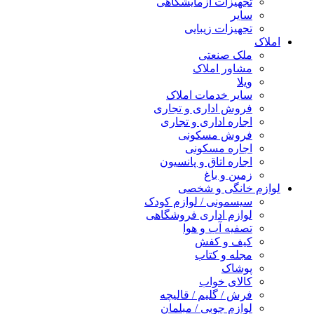
تجهیزات آزمایشگاهی
سایر
تجهیزات زیبایی
املاک
ملک صنعتی
مشاور املاک
ویلا
سایر خدمات املاک
فروش اداری و تجاری
اجاره اداری و تجاری
فروش مسکونی
اجاره مسکونی
اجاره اتاق و پانسیون
زمین و باغ
لوازم خانگی و شخصی
سیسمونی / لوازم کودک
لوازم اداری فروشگاهی
تصفیه آب و هوا
کیف و کفش
مجله و کتاب
پوشاک
کالای خواب
فرش / گلیم / قالیچه
لوازم چوبی / مبلمان