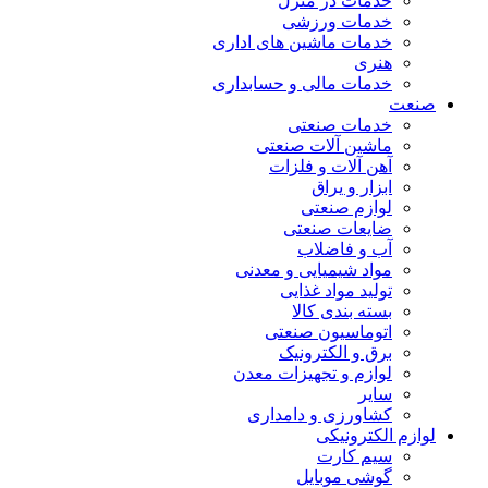
خدمات در منزل
خدمات ورزشی
خدمات ماشین های اداری
هنری
خدمات مالی و حسابداری
صنعت
خدمات صنعتی
ماشین آلات صنعتی
آهن آلات و فلزات
ابزار و یراق
لوازم صنعتی
ضایعات صنعتی
آب و فاضلاب
مواد شیمیایی و معدنی
تولید مواد غذایی
بسته بندی کالا
اتوماسیون صنعتی
برق و الکترونیک
لوازم و تجهیزات معدن
سایر
کشاورزی و دامداری
لوازم الکترونیکی
سیم کارت
گوشی موبایل