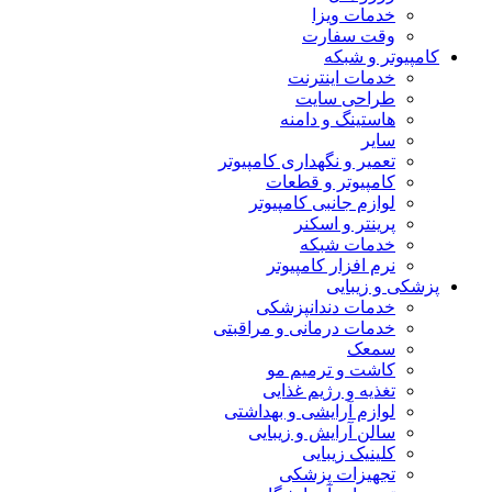
خدمات ویزا
وقت سفارت
کامپیوتر و شبکه
خدمات اینترنت
طراحی سایت
هاستینگ و دامنه
سایر
تعمیر و نگهداری کامپیوتر
کامپیوتر و قطعات
لوازم جانبی کامپیوتر
پرینتر و اسکنر
خدمات شبکه
نرم افزار کامپیوتر
پزشکی و زیبایی
خدمات دندانپزشکی
خدمات درمانی و مراقبتی
سمعک
کاشت و ترمیم مو
تغذیه و رژیم غذایی
لوازم آرایشی و بهداشتی
سالن آرایش و زیبایی
کلینیک زیبایی
تجهیزات پزشکی