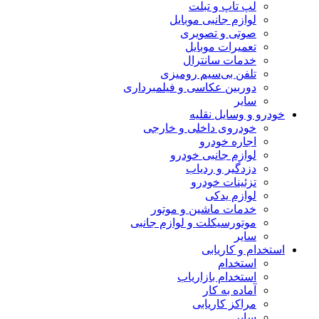
لپ تاپ و تبلت
لوازم جانبی موبایل
صوتی و تصویری
تعمیرات موبایل
خدمات سانترال
تلفن بی‌سیم رومیزی
دوربین عکاسی و فیلمبرداری
سایر
خودرو و وسایل نقلیه
خودروی داخلی و خارجی
اجاره خودرو
لوازم جانبی خودرو
دزدگیر و ردیاب
تزئینات خودرو
لوازم یدکی
خدمات ماشین و موتور
موتورسیکلت و لوازم جانبی
سایر
استخدام و کاریابی
استخدام
استخدام بازاریاب
آماده به کار
مراکز کاریابی
سایر