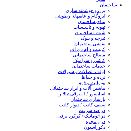
ساختمان
برق و هوشمند سازی
ایزوگام و عایقهای رطوبتی
نمای ساختمان
تهویه و تاسیسات
شیشه ساختمان
تیرچه و بلوک
نقاشی ساختمان
کابینت و ام دی اف
مصالح ساختمانی
کاشی و سرامیک
خدمات ساختمانی
لوله ، اتصالات و شیرآلات
نرده و حفاظ
یونولیت و فوم
ماشین آلات و ابزار ساختمانی
آسانسور /پله برقی /بالابر
بازسازی ساختمان
سقف کاذب / دیوار کاذب
در ضد سرقت
در اتوماتیک / کرکره برقی
در و پنجره
دکوراسیون