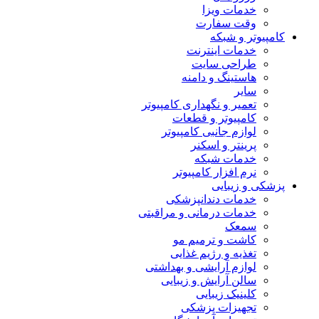
خدمات ویزا
وقت سفارت
کامپیوتر و شبکه
خدمات اینترنت
طراحی سایت
هاستینگ و دامنه
سایر
تعمیر و نگهداری کامپیوتر
کامپیوتر و قطعات
لوازم جانبی کامپیوتر
پرینتر و اسکنر
خدمات شبکه
نرم افزار کامپیوتر
پزشکی و زیبایی
خدمات دندانپزشکی
خدمات درمانی و مراقبتی
سمعک
کاشت و ترمیم مو
تغذیه و رژیم غذایی
لوازم آرایشی و بهداشتی
سالن آرایش و زیبایی
کلینیک زیبایی
تجهیزات پزشکی