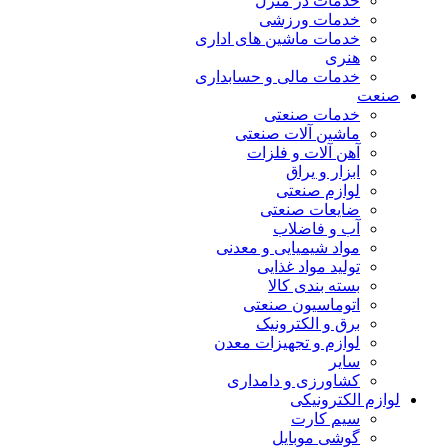
خدمات در منزل
خدمات ورزشی
خدمات ماشین های اداری
هنری
خدمات مالی و حسابداری
صنعت
خدمات صنعتی
ماشین آلات صنعتی
آهن آلات و فلزات
ابزار و یراق
لوازم صنعتی
ضایعات صنعتی
آب و فاضلاب
مواد شیمیایی و معدنی
تولید مواد غذایی
بسته بندی کالا
اتوماسیون صنعتی
برق و الکترونیک
لوازم و تجهیزات معدن
سایر
کشاورزی و دامداری
لوازم الکترونیکی
سیم کارت
گوشی موبایل