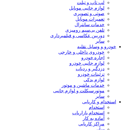
لپ تاپ و تبلت
لوازم جانبی موبایل
صوتی و تصویری
تعمیرات موبایل
خدمات سانترال
تلفن بی‌سیم رومیزی
دوربین عکاسی و فیلمبرداری
سایر
خودرو و وسایل نقلیه
خودروی داخلی و خارجی
اجاره خودرو
لوازم جانبی خودرو
دزدگیر و ردیاب
تزئینات خودرو
لوازم یدکی
خدمات ماشین و موتور
موتورسیکلت و لوازم جانبی
سایر
استخدام و کاریابی
استخدام
استخدام بازاریاب
آماده به کار
مراکز کاریابی
سایر