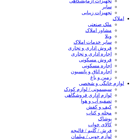
تجهیزات آزمایشگاهی
سایر
تجهیزات زیبایی
املاک
ملک صنعتی
مشاور املاک
ویلا
سایر خدمات املاک
فروش اداری و تجاری
اجاره اداری و تجاری
فروش مسکونی
اجاره مسکونی
اجاره اتاق و پانسیون
زمین و باغ
لوازم خانگی و شخصی
سیسمونی / لوازم کودک
لوازم اداری فروشگاهی
تصفیه آب و هوا
کیف و کفش
مجله و کتاب
پوشاک
کالای خواب
فرش / گلیم / قالیچه
لوازم چوبی / مبلمان