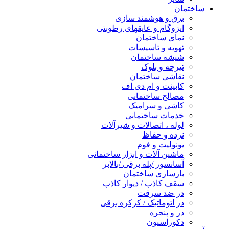
ساختمان
برق و هوشمند سازی
ایزوگام و عایقهای رطوبتی
نمای ساختمان
تهویه و تاسیسات
شیشه ساختمان
تیرچه و بلوک
نقاشی ساختمان
کابینت و ام دی اف
مصالح ساختمانی
کاشی و سرامیک
خدمات ساختمانی
لوله ، اتصالات و شیرآلات
نرده و حفاظ
یونولیت و فوم
ماشین آلات و ابزار ساختمانی
آسانسور /پله برقی /بالابر
بازسازی ساختمان
سقف کاذب / دیوار کاذب
در ضد سرقت
در اتوماتیک / کرکره برقی
در و پنجره
دکوراسیون