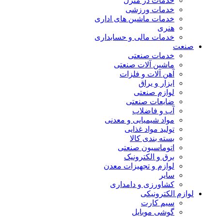
خدمات در منزل
خدمات ورزشی
خدمات ماشین های اداری
هنری
خدمات مالی و حسابداری
صنعت
خدمات صنعتی
ماشین آلات صنعتی
آهن آلات و فلزات
ابزار و یراق
لوازم صنعتی
ضایعات صنعتی
آب و فاضلاب
مواد شیمیایی و معدنی
تولید مواد غذایی
بسته بندی کالا
اتوماسیون صنعتی
برق و الکترونیک
لوازم و تجهیزات معدن
سایر
کشاورزی و دامداری
لوازم الکترونیکی
سیم کارت
گوشی موبایل