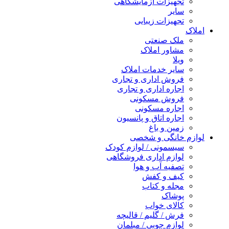
تجهیزات آزمایشگاهی
سایر
تجهیزات زیبایی
املاک
ملک صنعتی
مشاور املاک
ویلا
سایر خدمات املاک
فروش اداری و تجاری
اجاره اداری و تجاری
فروش مسکونی
اجاره مسکونی
اجاره اتاق و پانسیون
زمین و باغ
لوازم خانگی و شخصی
سیسمونی / لوازم کودک
لوازم اداری فروشگاهی
تصفیه آب و هوا
کیف و کفش
مجله و کتاب
پوشاک
کالای خواب
فرش / گلیم / قالیچه
لوازم چوبی / مبلمان