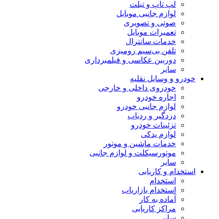
لپ تاپ و تبلت
لوازم جانبی موبایل
صوتی و تصویری
تعمیرات موبایل
خدمات سانترال
تلفن بی‌سیم رومیزی
دوربین عکاسی و فیلمبرداری
سایر
خودرو و وسایل نقلیه
خودروی داخلی و خارجی
اجاره خودرو
لوازم جانبی خودرو
دزدگیر و ردیاب
تزئینات خودرو
لوازم یدکی
خدمات ماشین و موتور
موتورسیکلت و لوازم جانبی
سایر
استخدام و کاریابی
استخدام
استخدام بازاریاب
آماده به کار
مراکز کاریابی
سایر