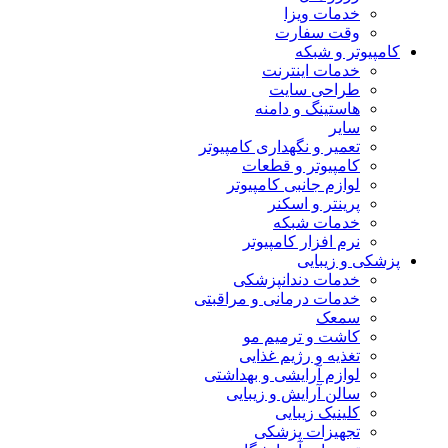
خدمات ویزا
وقت سفارت
کامپیوتر و شبکه
خدمات اینترنت
طراحی سایت
هاستینگ و دامنه
سایر
تعمیر و نگهداری کامپیوتر
کامپیوتر و قطعات
لوازم جانبی کامپیوتر
پرینتر و اسکنر
خدمات شبکه
نرم افزار کامپیوتر
پزشکی و زیبایی
خدمات دندانپزشکی
خدمات درمانی و مراقبتی
سمعک
کاشت و ترمیم مو
تغذیه و رژیم غذایی
لوازم آرایشی و بهداشتی
سالن آرایش و زیبایی
کلینیک زیبایی
تجهیزات پزشکی