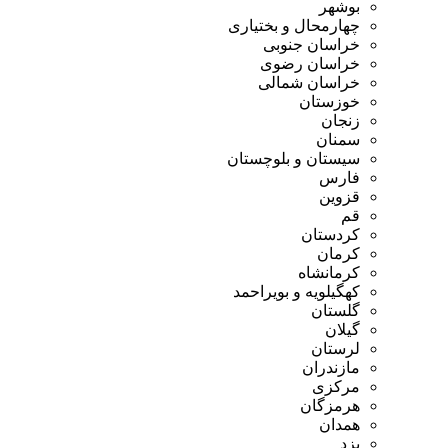
بوشهر
چهارمحال و بختیاری
خراسان جنوبی
خراسان رضوی
خراسان شمالی
خوزستان
زنجان
سمنان
سیستان و بلوچستان
فارس
قزوین
قم
کردستان
کرمان
کرمانشاه
کهگیلویه و بویراحمد
گلستان
گیلان
لرستان
مازندران
مرکزی
هرمزگان
همدان
یزد