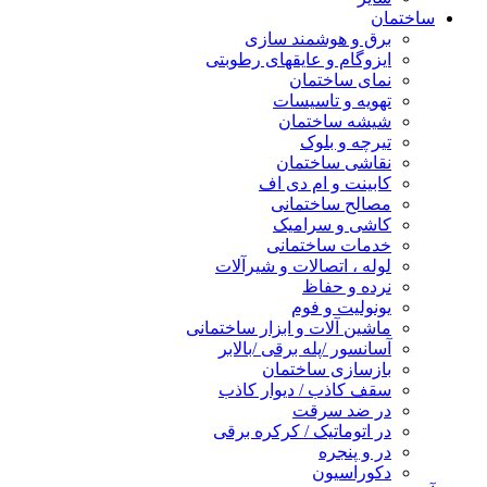
ساختمان
برق و هوشمند سازی
ایزوگام و عایقهای رطوبتی
نمای ساختمان
تهویه و تاسیسات
شیشه ساختمان
تیرچه و بلوک
نقاشی ساختمان
کابینت و ام دی اف
مصالح ساختمانی
کاشی و سرامیک
خدمات ساختمانی
لوله ، اتصالات و شیرآلات
نرده و حفاظ
یونولیت و فوم
ماشین آلات و ابزار ساختمانی
آسانسور /پله برقی /بالابر
بازسازی ساختمان
سقف کاذب / دیوار کاذب
در ضد سرقت
در اتوماتیک / کرکره برقی
در و پنجره
دکوراسیون