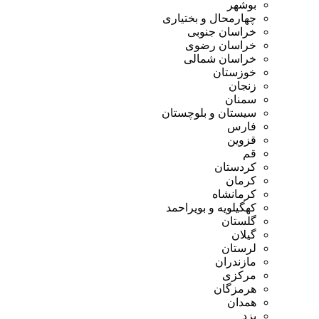
بوشهر
چهارمحال و بختیاری
خراسان جنوبی
خراسان رضوی
خراسان شمالی
خوزستان
زنجان
سمنان
سیستان و بلوچستان
فارس
قزوین
قم
کردستان
کرمان
کرمانشاه
کهگیلویه و بویراحمد
گلستان
گیلان
لرستان
مازندران
مرکزی
هرمزگان
همدان
یزد