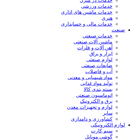
خدمات در منزل
خدمات ورزشی
خدمات ماشین های اداری
هنری
خدمات مالی و حسابداری
صنعت
خدمات صنعتی
ماشین آلات صنعتی
آهن آلات و فلزات
ابزار و یراق
لوازم صنعتی
ضایعات صنعتی
آب و فاضلاب
مواد شیمیایی و معدنی
تولید مواد غذایی
بسته بندی کالا
اتوماسیون صنعتی
برق و الکترونیک
لوازم و تجهیزات معدن
سایر
کشاورزی و دامداری
لوازم الکترونیکی
سیم کارت
گوشی موبایل