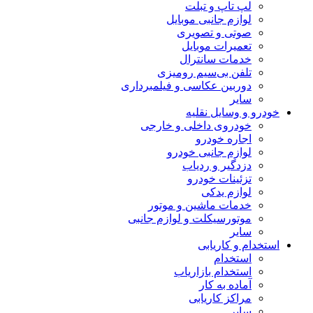
لپ تاپ و تبلت
لوازم جانبی موبایل
صوتی و تصویری
تعمیرات موبایل
خدمات سانترال
تلفن بی‌سیم رومیزی
دوربین عکاسی و فیلمبرداری
سایر
خودرو و وسایل نقلیه
خودروی داخلی و خارجی
اجاره خودرو
لوازم جانبی خودرو
دزدگیر و ردیاب
تزئینات خودرو
لوازم یدکی
خدمات ماشین و موتور
موتورسیکلت و لوازم جانبی
سایر
استخدام و کاریابی
استخدام
استخدام بازاریاب
آماده به کار
مراکز کاریابی
سایر