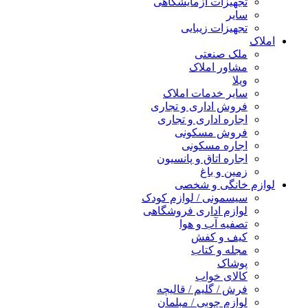
تجهیزات آزمایشگاهی
سایر
تجهیزات زیبایی
املاک
ملک صنعتی
مشاور املاک
ویلا
سایر خدمات املاک
فروش اداری و تجاری
اجاره اداری و تجاری
فروش مسکونی
اجاره مسکونی
اجاره اتاق و پانسیون
زمین و باغ
لوازم خانگی و شخصی
سیسمونی / لوازم کودک
لوازم اداری فروشگاهی
تصفیه آب و هوا
کیف و کفش
مجله و کتاب
پوشاک
کالای خواب
فرش / گلیم / قالیچه
لوازم چوبی / مبلمان