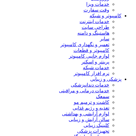
خدمات ویزا
وقت سفارت
کامپیوتر و شبکه
خدمات اینترنت
طراحی سایت
هاستینگ و دامنه
سایر
تعمیر و نگهداری کامپیوتر
کامپیوتر و قطعات
لوازم جانبی کامپیوتر
پرینتر و اسکنر
خدمات شبکه
نرم افزار کامپیوتر
پزشکی و زیبایی
خدمات دندانپزشکی
خدمات درمانی و مراقبتی
سمعک
کاشت و ترمیم مو
تغذیه و رژیم غذایی
لوازم آرایشی و بهداشتی
سالن آرایش و زیبایی
کلینیک زیبایی
تجهیزات پزشکی