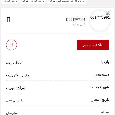
آنتن قارچی تقویت آنتن موبایل
آنتن قارچی موبایل
آنتن قارچی
0991****001
آگهی دهنده
اطلاعات تماس
بازدید
158 بازدید
دسته‌بندی
برق و الکترونیک
شهر / محله
تهران
,
تهران
تاریخ انتشار
1 سال قبل
محله
تجریش