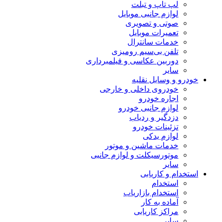
لپ تاپ و تبلت
لوازم جانبی موبایل
صوتی و تصویری
تعمیرات موبایل
خدمات سانترال
تلفن بی‌سیم رومیزی
دوربین عکاسی و فیلمبرداری
سایر
خودرو و وسایل نقلیه
خودروی داخلی و خارجی
اجاره خودرو
لوازم جانبی خودرو
دزدگیر و ردیاب
تزئینات خودرو
لوازم یدکی
خدمات ماشین و موتور
موتورسیکلت و لوازم جانبی
سایر
استخدام و کاریابی
استخدام
استخدام بازاریاب
آماده به کار
مراکز کاریابی
سایر