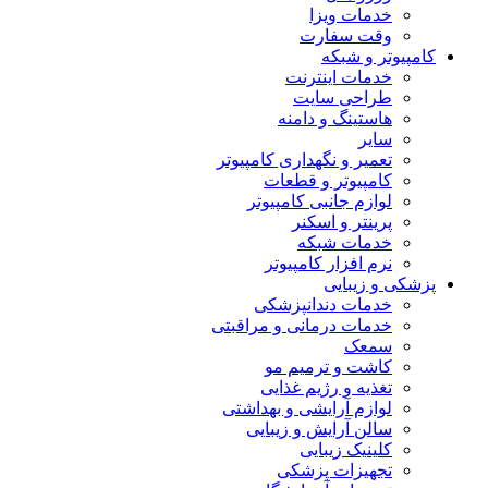
خدمات ویزا
وقت سفارت
کامپیوتر و شبکه
خدمات اینترنت
طراحی سایت
هاستینگ و دامنه
سایر
تعمیر و نگهداری کامپیوتر
کامپیوتر و قطعات
لوازم جانبی کامپیوتر
پرینتر و اسکنر
خدمات شبکه
نرم افزار کامپیوتر
پزشکی و زیبایی
خدمات دندانپزشکی
خدمات درمانی و مراقبتی
سمعک
کاشت و ترمیم مو
تغذیه و رژیم غذایی
لوازم آرایشی و بهداشتی
سالن آرایش و زیبایی
کلینیک زیبایی
تجهیزات پزشکی