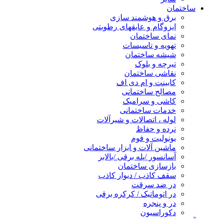
ساختمان
برق و هوشمند سازی
ایزوگام و عایقهای رطوبتی
نمای ساختمان
تهویه و تاسیسات
شیشه ساختمان
تیرچه و بلوک
نقاشی ساختمان
کابینت و ام دی اف
مصالح ساختمانی
کاشی و سرامیک
خدمات ساختمانی
لوله ، اتصالات و شیرآلات
نرده و حفاظ
یونولیت و فوم
ماشین آلات و ابزار ساختمانی
آسانسور /پله برقی /بالابر
بازسازی ساختمان
سقف کاذب / دیوار کاذب
در ضد سرقت
در اتوماتیک / کرکره برقی
در و پنجره
دکوراسیون