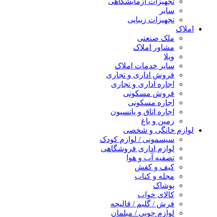
تجهیزات آزمایشگاهی
سایر
تجهیزات زیبایی
املاک
ملک صنعتی
مشاور املاک
ویلا
سایر خدمات املاک
فروش اداری و تجاری
اجاره اداری و تجاری
فروش مسکونی
اجاره مسکونی
اجاره اتاق و پانسیون
زمین و باغ
لوازم خانگی و شخصی
سیسمونی / لوازم کودک
لوازم اداری فروشگاهی
تصفیه آب و هوا
کیف و کفش
مجله و کتاب
پوشاک
کالای خواب
فرش / گلیم / قالیچه
لوازم چوبی / مبلمان