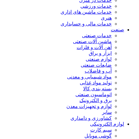
خدمات در منزل
خدمات ورزشی
خدمات ماشین های اداری
هنری
خدمات مالی و حسابداری
صنعت
خدمات صنعتی
ماشین آلات صنعتی
آهن آلات و فلزات
ابزار و یراق
لوازم صنعتی
ضایعات صنعتی
آب و فاضلاب
مواد شیمیایی و معدنی
تولید مواد غذایی
بسته بندی کالا
اتوماسیون صنعتی
برق و الکترونیک
لوازم و تجهیزات معدن
سایر
کشاورزی و دامداری
لوازم الکترونیکی
سیم کارت
گوشی موبایل