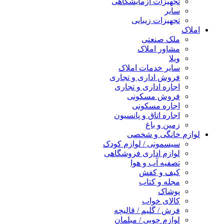
تجهیزات آزمایشگاهی
سایر
تجهیزات زیبایی
املاک
ملک صنعتی
مشاور املاک
ویلا
سایر خدمات املاک
فروش اداری و تجاری
اجاره اداری و تجاری
فروش مسکونی
اجاره مسکونی
اجاره اتاق و پانسیون
زمین و باغ
لوازم خانگی و شخصی
سیسمونی / لوازم کودک
لوازم اداری فروشگاهی
تصفیه آب و هوا
کیف و کفش
مجله و کتاب
پوشاک
کالای خواب
فرش / گلیم / قالیچه
لوازم چوبی / مبلمان