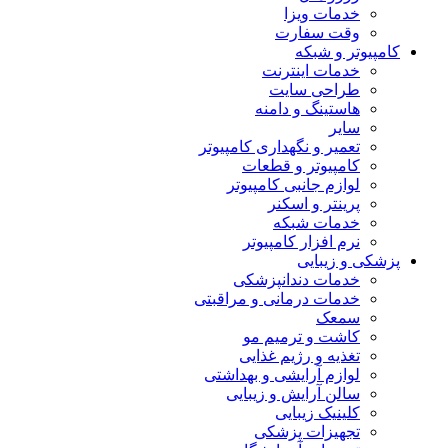
خدمات ویزا
وقت سفارت
کامپیوتر و شبکه
خدمات اینترنت
طراحی سایت
هاستینگ و دامنه
سایر
تعمیر و نگهداری کامپیوتر
کامپیوتر و قطعات
لوازم جانبی کامپیوتر
پرینتر و اسکنر
خدمات شبکه
نرم افزار کامپیوتر
پزشکی و زیبایی
خدمات دندانپزشکی
خدمات درمانی و مراقبتی
سمعک
کاشت و ترمیم مو
تغذیه و رژیم غذایی
لوازم آرایشی و بهداشتی
سالن آرایش و زیبایی
کلینیک زیبایی
تجهیزات پزشکی