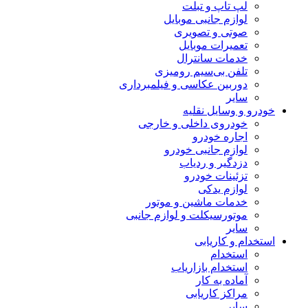
لپ تاپ و تبلت
لوازم جانبی موبایل
صوتی و تصویری
تعمیرات موبایل
خدمات سانترال
تلفن بی‌سیم رومیزی
دوربین عکاسی و فیلمبرداری
سایر
خودرو و وسایل نقلیه
خودروی داخلی و خارجی
اجاره خودرو
لوازم جانبی خودرو
دزدگیر و ردیاب
تزئینات خودرو
لوازم یدکی
خدمات ماشین و موتور
موتورسیکلت و لوازم جانبی
سایر
استخدام و کاریابی
استخدام
استخدام بازاریاب
آماده به کار
مراکز کاریابی
سایر