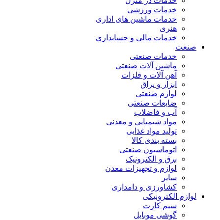
خدمات در منزل
خدمات ورزشی
خدمات ماشین های اداری
هنری
خدمات مالی و حسابداری
صنعت
خدمات صنعتی
ماشین آلات صنعتی
آهن آلات و فلزات
ابزار و یراق
لوازم صنعتی
ضایعات صنعتی
آب و فاضلاب
مواد شیمیایی و معدنی
تولید مواد غذایی
بسته بندی کالا
اتوماسیون صنعتی
برق و الکترونیک
لوازم و تجهیزات معدن
سایر
کشاورزی و دامداری
لوازم الکترونیکی
سیم کارت
گوشی موبایل