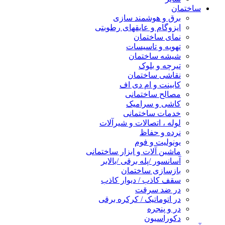
ساختمان
برق و هوشمند سازی
ایزوگام و عایقهای رطوبتی
نمای ساختمان
تهویه و تاسیسات
شیشه ساختمان
تیرچه و بلوک
نقاشی ساختمان
کابینت و ام دی اف
مصالح ساختمانی
کاشی و سرامیک
خدمات ساختمانی
لوله ، اتصالات و شیرآلات
نرده و حفاظ
یونولیت و فوم
ماشین آلات و ابزار ساختمانی
آسانسور /پله برقی /بالابر
بازسازی ساختمان
سقف کاذب / دیوار کاذب
در ضد سرقت
در اتوماتیک / کرکره برقی
در و پنجره
دکوراسیون