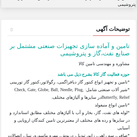
توضیحات آگهی
تامین و آماده سازی تجهیزات صنعتی مشتمل بر
صنایع نفت،گاز و پتروشیمی
مشاوره و مهندسی تامین کالا
حوزه فعالیت گاز کالا بشرح ذیل می باشد
*تامین و تجهیز انواع کنتور گاز دیافراگمی، رگولاتور،کنتور گاز توربینی
*شیر آلات صنعتی شامل: Check, Gate, Globe, Ball, Needle, Plug,
Butterfly, Reliefدر سایزها و آلیاژهای مختلف.
*تامین انواع منیفولد
*لوله های نفت، گاز، بخار و آب با آلیاژهای مختلف مطابق استاندارد و
در سایزها و رده های مختلف از معتبرترین تامین کنندگان اروپایی و
آسیایی
*صافی، سه راهی، زانو، تبدیل، درپوش، مهره ماسوره، نیپل، اتصالات