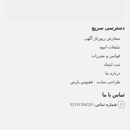
دسترسی سریع
سفارش رپورتاژ آگهی
تبلیغات انبوه
قوانین و مقررات
ثبت اینماد
درباره ما
طراحی سایت : ققنوس پارس
تماس با ما
شماره تماس:
02191304320