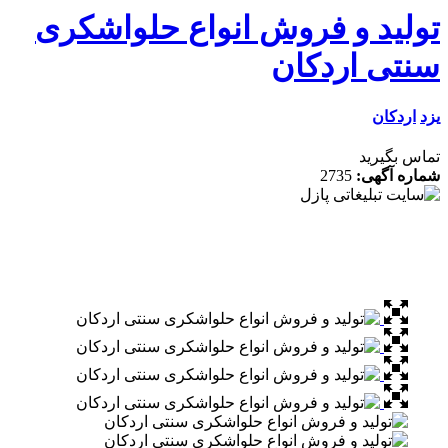
لید و فروش انواع حلواشکری
تی اردکان
ردکان
 بگیرید
ه آگهی:
2735