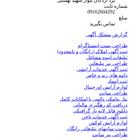
یزد اردکان بلوار شهید بهشتی
شماره ثابت
09162604292
مبلغ
تماس بگیرید
گزارش مشکل آگهی
طراحی پست اینستاگرام
ثبت آگهی املاک (رایگان و نامحدود)
تبلیغات انبوه مشاغل
طراحی بنر تبلیغاتی
ثبت آگهی خدمات آرایشی
دامه های رند و خاص
ثبت اینماد
لوازم آرایش اورجینال
طراحی سایت
پنل پیامکی دائمی با امکانات کامل
دریافت کد رهگیری مالیاتی
دانلود فایل لایه باز گرافیکی
ثبت آگهی خدمات ناخن
لوازم آرایش لوکس
لیست سایتهای تبلیغاتی رایگان
طراحی بنر سایت