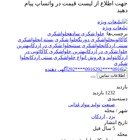
جهت اطلاع از لیست قیمت در واتساپ پیام
دهید
تبلیغات ویژه
برچسب‌ها:
حلوا شکری ساده
حلواشکری
کاکائویی
حلواشکری دورنگ
حلوا شکری پسته ای
حلواشکری
سنتی اردکان
حلواشکری سنتی
حلوا شکری در اردکان
بهترین
حلوا شکری در اردکان
بهترین حلواشکری کاکائویی در
اردکان
تولید و فروش انواع حلواشکری سنتی اردکان
حلوا
شکری
0916****292
آگهی دهنده
اطلاعات تماس
بازدید
1232 بازدید
دسته‌بندی
صنعت
تولید مواد غذایی
شهر / محله
یزد
,
اردکان
تاریخ انتشار
5 سال قبل
محله