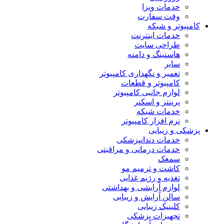
خدمات ویزا
وقت سفارت
کامپیوتر و شبکه
خدمات اینترنت
طراحی سایت
هاستینگ و دامنه
سایر
تعمیر و نگهداری کامپیوتر
کامپیوتر و قطعات
لوازم جانبی کامپیوتر
پرینتر و اسکنر
خدمات شبکه
نرم افزار کامپیوتر
پزشکی و زیبایی
خدمات دندانپزشکی
خدمات درمانی و مراقبتی
سمعک
کاشت و ترمیم مو
تغذیه و رژیم غذایی
لوازم آرایشی و بهداشتی
سالن آرایش و زیبایی
کلینیک زیبایی
تجهیزات پزشکی