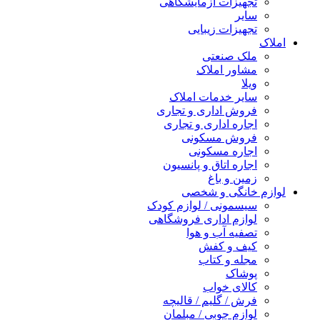
تجهیزات آزمایشگاهی
سایر
تجهیزات زیبایی
املاک
ملک صنعتی
مشاور املاک
ویلا
سایر خدمات املاک
فروش اداری و تجاری
اجاره اداری و تجاری
فروش مسکونی
اجاره مسکونی
اجاره اتاق و پانسیون
زمین و باغ
لوازم خانگی و شخصی
سیسمونی / لوازم کودک
لوازم اداری فروشگاهی
تصفیه آب و هوا
کیف و کفش
مجله و کتاب
پوشاک
کالای خواب
فرش / گلیم / قالیچه
لوازم چوبی / مبلمان