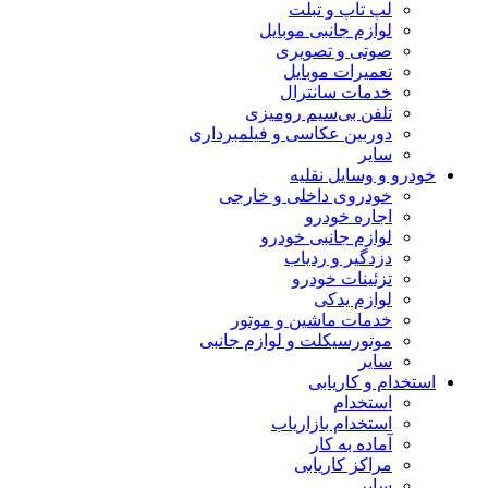
لپ تاپ و تبلت
لوازم جانبی موبایل
صوتی و تصویری
تعمیرات موبایل
خدمات سانترال
تلفن بی‌سیم رومیزی
دوربین عکاسی و فیلمبرداری
سایر
خودرو و وسایل نقلیه
خودروی داخلی و خارجی
اجاره خودرو
لوازم جانبی خودرو
دزدگیر و ردیاب
تزئینات خودرو
لوازم یدکی
خدمات ماشین و موتور
موتورسیکلت و لوازم جانبی
سایر
استخدام و کاریابی
استخدام
استخدام بازاریاب
آماده به کار
مراکز کاریابی
سایر