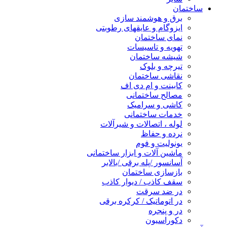
ساختمان
برق و هوشمند سازی
ایزوگام و عایقهای رطوبتی
نمای ساختمان
تهویه و تاسیسات
شیشه ساختمان
تیرچه و بلوک
نقاشی ساختمان
کابینت و ام دی اف
مصالح ساختمانی
کاشی و سرامیک
خدمات ساختمانی
لوله ، اتصالات و شیرآلات
نرده و حفاظ
یونولیت و فوم
ماشین آلات و ابزار ساختمانی
آسانسور /پله برقی /بالابر
بازسازی ساختمان
سقف کاذب / دیوار کاذب
در ضد سرقت
در اتوماتیک / کرکره برقی
در و پنجره
دکوراسیون