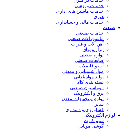
خدمات در منزل
خدمات ورزشی
خدمات ماشین های اداری
هنری
خدمات مالی و حسابداری
صنعت
خدمات صنعتی
ماشین آلات صنعتی
آهن آلات و فلزات
ابزار و یراق
لوازم صنعتی
ضایعات صنعتی
آب و فاضلاب
مواد شیمیایی و معدنی
تولید مواد غذایی
بسته بندی کالا
اتوماسیون صنعتی
برق و الکترونیک
لوازم و تجهیزات معدن
سایر
کشاورزی و دامداری
لوازم الکترونیکی
سیم کارت
گوشی موبایل