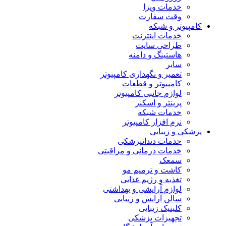
خدمات ویزا
وقت سفارت
کامپیوتر و شبکه
خدمات اینترنت
طراحی سایت
هاستینگ و دامنه
سایر
تعمیر و نگهداری کامپیوتر
کامپیوتر و قطعات
لوازم جانبی کامپیوتر
پرینتر و اسکنر
خدمات شبکه
نرم افزار کامپیوتر
پزشکی و زیبایی
خدمات دندانپزشکی
خدمات درمانی و مراقبتی
سمعک
کاشت و ترمیم مو
تغذیه و رژیم غذایی
لوازم آرایشی و بهداشتی
سالن آرایش و زیبایی
کلینیک زیبایی
تجهیزات پزشکی