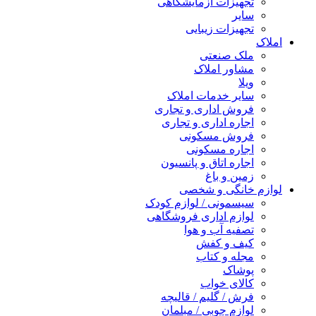
تجهیزات آزمایشگاهی
سایر
تجهیزات زیبایی
املاک
ملک صنعتی
مشاور املاک
ویلا
سایر خدمات املاک
فروش اداری و تجاری
اجاره اداری و تجاری
فروش مسکونی
اجاره مسکونی
اجاره اتاق و پانسیون
زمین و باغ
لوازم خانگی و شخصی
سیسمونی / لوازم کودک
لوازم اداری فروشگاهی
تصفیه آب و هوا
کیف و کفش
مجله و کتاب
پوشاک
کالای خواب
فرش / گلیم / قالیچه
لوازم چوبی / مبلمان