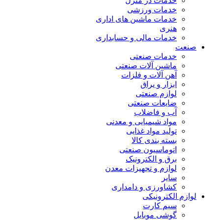
خدمات در منزل
خدمات ورزشی
خدمات ماشین های اداری
هنری
خدمات مالی و حسابداری
صنعت
خدمات صنعتی
ماشین آلات صنعتی
آهن آلات و فلزات
ابزار و یراق
لوازم صنعتی
ضایعات صنعتی
آب و فاضلاب
مواد شیمیایی و معدنی
تولید مواد غذایی
بسته بندی کالا
اتوماسیون صنعتی
برق و الکترونیک
لوازم و تجهیزات معدن
سایر
کشاورزی و دامداری
لوازم الکترونیکی
سیم کارت
گوشی موبایل