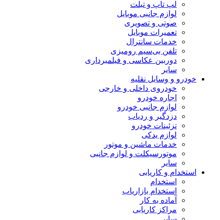
لپ تاپ و تبلت
لوازم جانبی موبایل
صوتی و تصویری
تعمیرات موبایل
خدمات سانترال
تلفن بی‌سیم رومیزی
دوربین عکاسی و فیلمبرداری
سایر
خودرو و وسایل نقلیه
خودروی داخلی و خارجی
اجاره خودرو
لوازم جانبی خودرو
دزدگیر و ردیاب
تزئینات خودرو
لوازم یدکی
خدمات ماشین و موتور
موتورسیکلت و لوازم جانبی
سایر
استخدام و کاریابی
استخدام
استخدام بازاریاب
آماده به کار
مراکز کاریابی
سایر