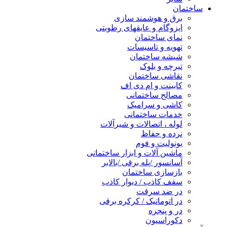
ساختمان
برق و هوشمند سازی
ایزوگام و عایقهای رطوبتی
نمای ساختمان
تهویه و تاسیسات
شیشه ساختمان
تیرچه و بلوک
نقاشی ساختمان
کابینت و ام دی اف
مصالح ساختمانی
کاشی و سرامیک
خدمات ساختمانی
لوله ، اتصالات و شیرآلات
نرده و حفاظ
یونولیت و فوم
ماشین آلات و ابزار ساختمانی
آسانسور /پله برقی /بالابر
بازسازی ساختمان
سقف کاذب / دیوار کاذب
در ضد سرقت
در اتوماتیک / کرکره برقی
در و پنجره
دکوراسیون