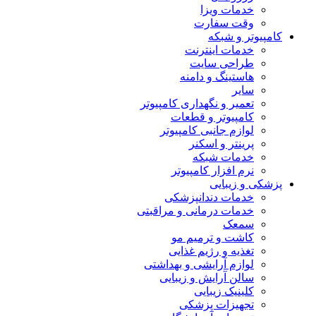
خدمات ویزا
وقت سفارت
کامپیوتر و شبکه
خدمات اینترنت
طراحی سایت
هاستینگ و دامنه
سایر
تعمیر و نگهداری کامپیوتر
کامپیوتر و قطعات
لوازم جانبی کامپیوتر
پرینتر و اسکنر
خدمات شبکه
نرم افزار کامپیوتر
پزشکی و زیبایی
خدمات دندانپزشکی
خدمات درمانی و مراقبتی
سمعک
کاشت و ترمیم مو
تغذیه و رژیم غذایی
لوازم آرایشی و بهداشتی
سالن آرایش و زیبایی
کلینیک زیبایی
تجهیزات پزشکی