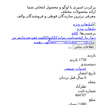
پرکردن اسپری با لوگو و محصول انتخابی شما
ارائه محصولات مختلف
معرفی برترین سازندگان قوطی و فروشندگان والف
تبلیغات ویژه
برچسب‌ها:
کاغذ
دیواری
پارکت
چسب
اسپری
تولید
کک
کنه
الکل
ضدعفونی
خدماتی
فرش
0935****400
آگهی دهنده
اطلاعات تماس
بازدید
1758 بازدید
دسته‌بندی
خدمات صنعتی
تاریخ انتشار
6 سال قبل
نردبان
محله
نظرآباد
شماره ثابت
404707
مبلغ
2,000 تومان