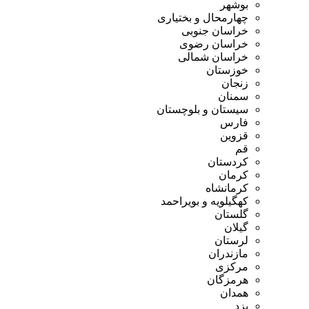
بوشهر
چهارمحال و بختیاری
خراسان جنوبی
خراسان رضوی
خراسان شمالی
خوزستان
زنجان
سمنان
سیستان و بلوچستان
فارس
قزوین
قم
کردستان
کرمان
کرمانشاه
کهگیلویه و بویراحمد
گلستان
گیلان
لرستان
مازندران
مرکزی
هرمزگان
همدان
یزد