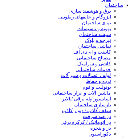
ساختمان
برق و هوشمند سازی
ایزوگام و عایقهای رطوبتی
نمای ساختمان
تهویه و تاسیسات
شیشه ساختمان
تیرچه و بلوک
نقاشی ساختمان
کابینت و ام دی اف
مصالح ساختمانی
کاشی و سرامیک
خدمات ساختمانی
لوله ، اتصالات و شیرآلات
نرده و حفاظ
یونولیت و فوم
ماشین آلات و ابزار ساختمانی
آسانسور /پله برقی /بالابر
بازسازی ساختمان
سقف کاذب / دیوار کاذب
در ضد سرقت
در اتوماتیک / کرکره برقی
در و پنجره
دکوراسیون