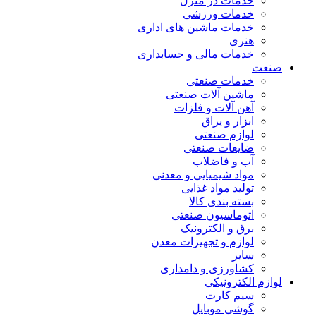
خدمات در منزل
خدمات ورزشی
خدمات ماشین های اداری
هنری
خدمات مالی و حسابداری
صنعت
خدمات صنعتی
ماشین آلات صنعتی
آهن آلات و فلزات
ابزار و یراق
لوازم صنعتی
ضایعات صنعتی
آب و فاضلاب
مواد شیمیایی و معدنی
تولید مواد غذایی
بسته بندی کالا
اتوماسیون صنعتی
برق و الکترونیک
لوازم و تجهیزات معدن
سایر
کشاورزی و دامداری
لوازم الکترونیکی
سیم کارت
گوشی موبایل