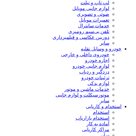
لپ تاپ و تبلت
لوازم جانبی موبایل
صوتی و تصویری
تعمیرات موبایل
خدمات سانترال
تلفن بی‌سیم رومیزی
دوربین عکاسی و فیلمبرداری
سایر
خودرو و وسایل نقلیه
خودروی داخلی و خارجی
اجاره خودرو
لوازم جانبی خودرو
دزدگیر و ردیاب
تزئینات خودرو
لوازم یدکی
خدمات ماشین و موتور
موتورسیکلت و لوازم جانبی
سایر
استخدام و کاریابی
استخدام
استخدام بازاریاب
آماده به کار
مراکز کاریابی
سایر