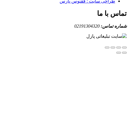
طراحی سایت : ققنوس پارس
س با ما
ه تماس:
02191304320