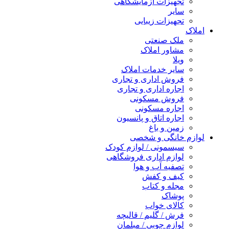
تجهیزات آزمایشگاهی
سایر
تجهیزات زیبایی
املاک
ملک صنعتی
مشاور املاک
ویلا
سایر خدمات املاک
فروش اداری و تجاری
اجاره اداری و تجاری
فروش مسکونی
اجاره مسکونی
اجاره اتاق و پانسیون
زمین و باغ
لوازم خانگی و شخصی
سیسمونی / لوازم کودک
لوازم اداری فروشگاهی
تصفیه آب و هوا
کیف و کفش
مجله و کتاب
پوشاک
کالای خواب
فرش / گلیم / قالیچه
لوازم چوبی / مبلمان