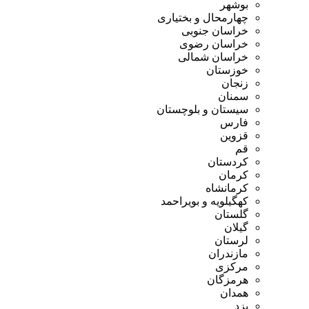
بوشهر
چهارمحال و بختیاری
خراسان جنوبی
خراسان رضوی
خراسان شمالی
خوزستان
زنجان
سمنان
سیستان و بلوچستان
فارس
قزوین
قم
کردستان
کرمان
کرمانشاه
کهگیلویه و بویراحمد
گلستان
گیلان
لرستان
مازندران
مرکزی
هرمزگان
همدان
یزد