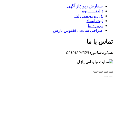
سفارش رپورتاژ آگهی
تبلیغات انبوه
قوانین و مقررات
ثبت اینماد
درباره ما
طراحی سایت : ققنوس پارس
س با ما
ه تماس:
02191304320