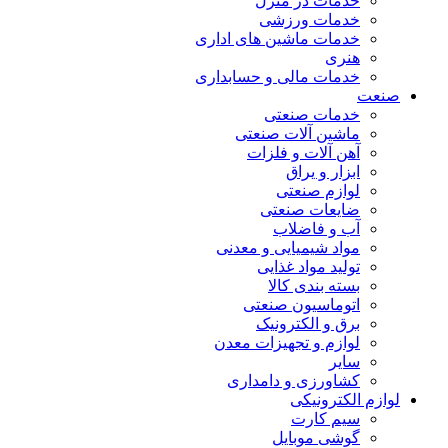
خدمات در منزل
خدمات ورزشی
خدمات ماشین های اداری
هنری
خدمات مالی و حسابداری
صنعت
خدمات صنعتی
ماشین آلات صنعتی
آهن آلات و فلزات
ابزار و یراق
لوازم صنعتی
ضایعات صنعتی
آب و فاضلاب
مواد شیمیایی و معدنی
تولید مواد غذایی
بسته بندی کالا
اتوماسیون صنعتی
برق و الکترونیک
لوازم و تجهیزات معدن
سایر
کشاورزی و دامداری
لوازم الکترونیکی
سیم کارت
گوشی موبایل