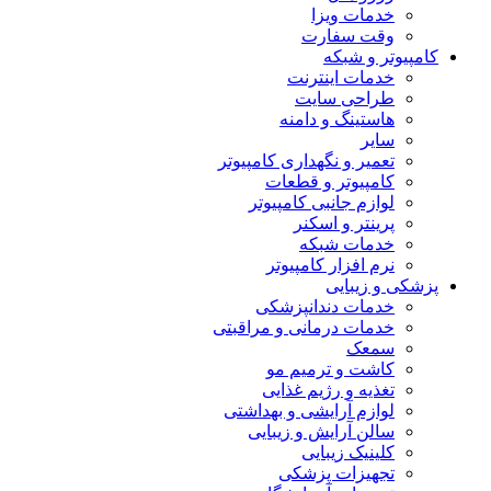
خدمات ویزا
وقت سفارت
کامپیوتر و شبکه
خدمات اینترنت
طراحی سایت
هاستینگ و دامنه
سایر
تعمیر و نگهداری کامپیوتر
کامپیوتر و قطعات
لوازم جانبی کامپیوتر
پرینتر و اسکنر
خدمات شبکه
نرم افزار کامپیوتر
پزشکی و زیبایی
خدمات دندانپزشکی
خدمات درمانی و مراقبتی
سمعک
کاشت و ترمیم مو
تغذیه و رژیم غذایی
لوازم آرایشی و بهداشتی
سالن آرایش و زیبایی
کلینیک زیبایی
تجهیزات پزشکی