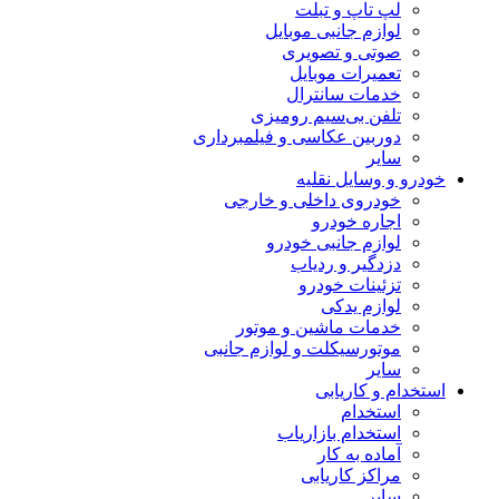
لپ تاپ و تبلت
لوازم جانبی موبایل
صوتی و تصویری
تعمیرات موبایل
خدمات سانترال
تلفن بی‌سیم رومیزی
دوربین عکاسی و فیلمبرداری
سایر
خودرو و وسایل نقلیه
خودروی داخلی و خارجی
اجاره خودرو
لوازم جانبی خودرو
دزدگیر و ردیاب
تزئینات خودرو
لوازم یدکی
خدمات ماشین و موتور
موتورسیکلت و لوازم جانبی
سایر
استخدام و کاریابی
استخدام
استخدام بازاریاب
آماده به کار
مراکز کاریابی
سایر