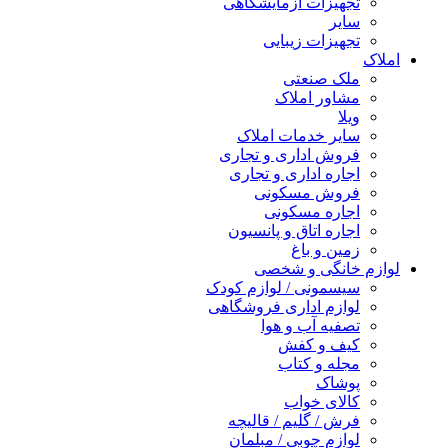
تجهیزات آزمایشگاهی
سایر
تجهیزات زیبایی
املاک
ملک صنعتی
مشاور املاک
ویلا
سایر خدمات املاک
فروش اداری و تجاری
اجاره اداری و تجاری
فروش مسکونی
اجاره مسکونی
اجاره اتاق و پانسیون
زمین و باغ
لوازم خانگی و شخصی
سیسمونی / لوازم کودک
لوازم اداری فروشگاهی
تصفیه آب و هوا
کیف و کفش
مجله و کتاب
پوشاک
کالای خواب
فرش / گلیم / قالیچه
لوازم چوبی / مبلمان