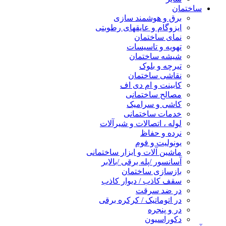
ساختمان
برق و هوشمند سازی
ایزوگام و عایقهای رطوبتی
نمای ساختمان
تهویه و تاسیسات
شیشه ساختمان
تیرچه و بلوک
نقاشی ساختمان
کابینت و ام دی اف
مصالح ساختمانی
کاشی و سرامیک
خدمات ساختمانی
لوله ، اتصالات و شیرآلات
نرده و حفاظ
یونولیت و فوم
ماشین آلات و ابزار ساختمانی
آسانسور /پله برقی /بالابر
بازسازی ساختمان
سقف کاذب / دیوار کاذب
در ضد سرقت
در اتوماتیک / کرکره برقی
در و پنجره
دکوراسیون