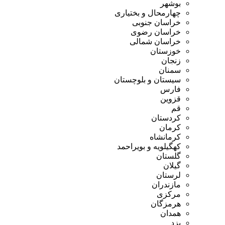
بوشهر
چهارمحال و بختیاری
خراسان جنوبی
خراسان رضوی
خراسان شمالی
خوزستان
زنجان
سمنان
سیستان و بلوچستان
فارس
قزوین
قم
کردستان
کرمان
کرمانشاه
کهگیلویه و بویراحمد
گلستان
گیلان
لرستان
مازندران
مرکزی
هرمزگان
همدان
یزد