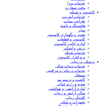
خدمات ویزا
وقت سفارت
کامپیوتر و شبکه
خدمات اینترنت
طراحی سایت
هاستینگ و دامنه
سایر
تعمیر و نگهداری کامپیوتر
کامپیوتر و قطعات
لوازم جانبی کامپیوتر
پرینتر و اسکنر
خدمات شبکه
نرم افزار کامپیوتر
پزشکی و زیبایی
خدمات دندانپزشکی
خدمات درمانی و مراقبتی
سمعک
کاشت و ترمیم مو
تغذیه و رژیم غذایی
لوازم آرایشی و بهداشتی
سالن آرایش و زیبایی
کلینیک زیبایی
تجهیزات پزشکی