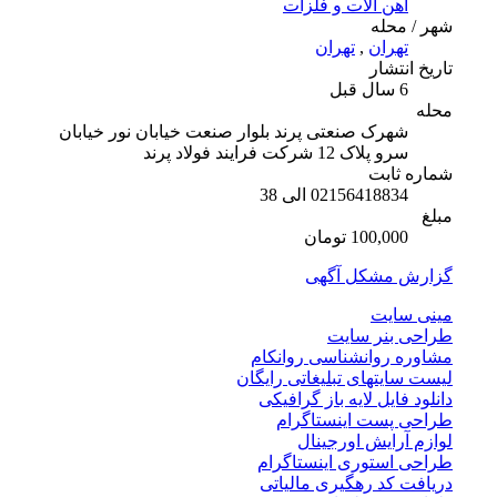
آهن آلات و فلزات
شهر / محله
تهران
,
تهران
تاریخ انتشار
6 سال قبل
محله
شهرک صنعتی پرند بلوار صنعت خیابان نور خیابان
سرو پلاک 12 شرکت فرایند فولاد پرند
شماره ثابت
02156418834 الی 38
مبلغ
100,000 تومان
گزارش مشکل آگهی
مینی سایت
طراحی بنر سایت
مشاوره روانشناسی روانکام
لیست سایتهای تبلیغاتی رایگان
دانلود فایل لایه باز گرافیکی
طراحی پست اینستاگرام
لوازم آرایش اورجینال
طراحی استوری اینستاگرام
دریافت کد رهگیری مالیاتی