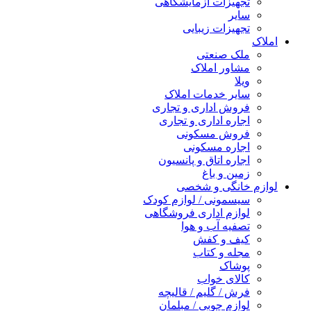
تجهیزات آزمایشگاهی
سایر
تجهیزات زیبایی
املاک
ملک صنعتی
مشاور املاک
ویلا
سایر خدمات املاک
فروش اداری و تجاری
اجاره اداری و تجاری
فروش مسکونی
اجاره مسکونی
اجاره اتاق و پانسیون
زمین و باغ
لوازم خانگی و شخصی
سیسمونی / لوازم کودک
لوازم اداری فروشگاهی
تصفیه آب و هوا
کیف و کفش
مجله و کتاب
پوشاک
کالای خواب
فرش / گلیم / قالیچه
لوازم چوبی / مبلمان