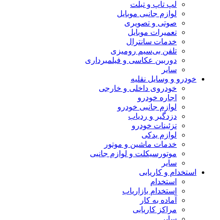
لپ تاپ و تبلت
لوازم جانبی موبایل
صوتی و تصویری
تعمیرات موبایل
خدمات سانترال
تلفن بی‌سیم رومیزی
دوربین عکاسی و فیلمبرداری
سایر
خودرو و وسایل نقلیه
خودروی داخلی و خارجی
اجاره خودرو
لوازم جانبی خودرو
دزدگیر و ردیاب
تزئینات خودرو
لوازم یدکی
خدمات ماشین و موتور
موتورسیکلت و لوازم جانبی
سایر
استخدام و کاریابی
استخدام
استخدام بازاریاب
آماده به کار
مراکز کاریابی
سایر