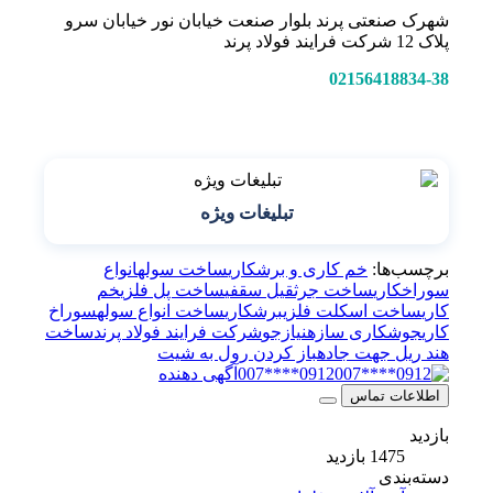
شهرک صنعتی پرند بلوار صنعت خیابان نور خیابان سرو
پلاک 12 شرکت فرایند فولاد پرند
02156418834-38
تبلیغات ویژه
برچسب‌ها:
خم کاری و برشکاری
ساخت سوله
انواع
سوراخکاری
ساخت جرثقیل سقفی
ساخت پل فلزی
خم
کاری
ساخت اسکلت فلزی
برشکاری
ساخت انواع سوله
سوراخ
کاری
جوشکاری سازه
نیازجو
شرکت فرایند فولاد پرند
ساخت
هند ریل جهت جاده
باز کردن رول به شیت
0912****007
آگهی دهنده
اطلاعات تماس
بازدید
1475 بازدید
دسته‌بندی