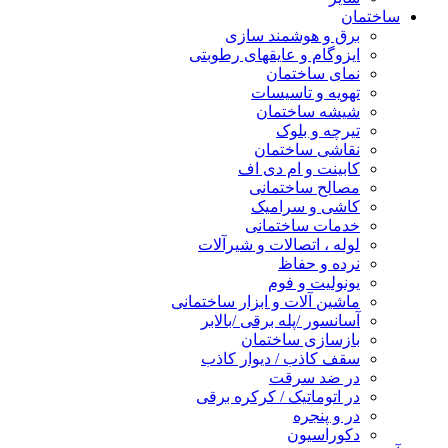
ساختمان
برق و هوشمند سازی
ایزوگام و عایقهای رطوبتی
نمای ساختمان
تهویه و تاسیسات
شیشه ساختمان
تیرچه و بلوک
نقاشی ساختمان
کابینت و ام دی اف
مصالح ساختمانی
کاشی و سرامیک
خدمات ساختمانی
لوله ، اتصالات و شیرآلات
نرده و حفاظ
یونولیت و فوم
ماشین آلات و ابزار ساختمانی
آسانسور /پله برقی /بالابر
بازسازی ساختمان
سقف کاذب / دیوار کاذب
در ضد سرقت
در اتوماتیک / کرکره برقی
در و پنجره
دکوراسیون