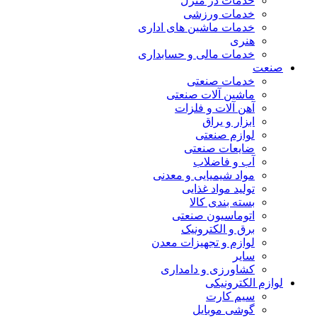
خدمات در منزل
خدمات ورزشی
خدمات ماشین های اداری
هنری
خدمات مالی و حسابداری
صنعت
خدمات صنعتی
ماشین آلات صنعتی
آهن آلات و فلزات
ابزار و یراق
لوازم صنعتی
ضایعات صنعتی
آب و فاضلاب
مواد شیمیایی و معدنی
تولید مواد غذایی
بسته بندی کالا
اتوماسیون صنعتی
برق و الکترونیک
لوازم و تجهیزات معدن
سایر
کشاورزی و دامداری
لوازم الکترونیکی
سیم کارت
گوشی موبایل