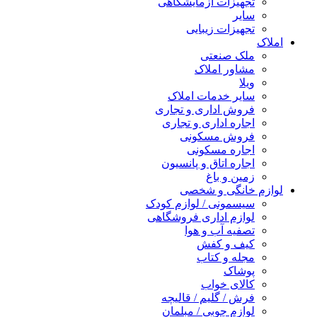
تجهیزات آزمایشگاهی
سایر
تجهیزات زیبایی
املاک
ملک صنعتی
مشاور املاک
ویلا
سایر خدمات املاک
فروش اداری و تجاری
اجاره اداری و تجاری
فروش مسکونی
اجاره مسکونی
اجاره اتاق و پانسیون
زمین و باغ
لوازم خانگی و شخصی
سیسمونی / لوازم کودک
لوازم اداری فروشگاهی
تصفیه آب و هوا
کیف و کفش
مجله و کتاب
پوشاک
کالای خواب
فرش / گلیم / قالیچه
لوازم چوبی / مبلمان