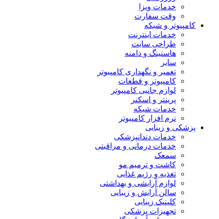
خدمات ویزا
وقت سفارت
کامپیوتر و شبکه
خدمات اینترنت
طراحی سایت
هاستینگ و دامنه
سایر
تعمیر و نگهداری کامپیوتر
کامپیوتر و قطعات
لوازم جانبی کامپیوتر
پرینتر و اسکنر
خدمات شبکه
نرم افزار کامپیوتر
پزشکی و زیبایی
خدمات دندانپزشکی
خدمات درمانی و مراقبتی
سمعک
کاشت و ترمیم مو
تغذیه و رژیم غذایی
لوازم آرایشی و بهداشتی
سالن آرایش و زیبایی
کلینیک زیبایی
تجهیزات پزشکی