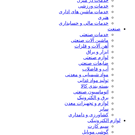
خدمات در منزل
خدمات ورزشی
خدمات ماشین های اداری
هنری
خدمات مالی و حسابداری
صنعت
خدمات صنعتی
ماشین آلات صنعتی
آهن آلات و فلزات
ابزار و یراق
لوازم صنعتی
ضایعات صنعتی
آب و فاضلاب
مواد شیمیایی و معدنی
تولید مواد غذایی
بسته بندی کالا
اتوماسیون صنعتی
برق و الکترونیک
لوازم و تجهیزات معدن
سایر
کشاورزی و دامداری
لوازم الکترونیکی
سیم کارت
گوشی موبایل