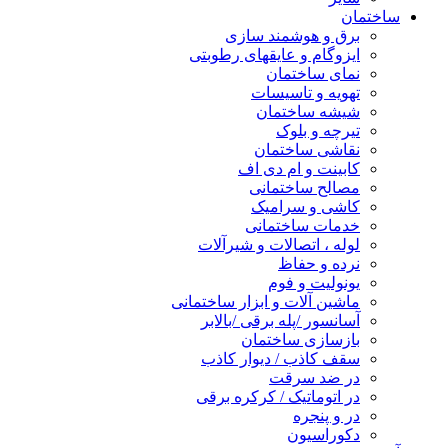
ساختمان
برق و هوشمند سازی
ایزوگام و عایقهای رطوبتی
نمای ساختمان
تهویه و تاسیسات
شیشه ساختمان
تیرچه و بلوک
نقاشی ساختمان
کابینت و ام دی اف
مصالح ساختمانی
کاشی و سرامیک
خدمات ساختمانی
لوله ، اتصالات و شیرآلات
نرده و حفاظ
یونولیت و فوم
ماشین آلات و ابزار ساختمانی
آسانسور /پله برقی /بالابر
بازسازی ساختمان
سقف کاذب / دیوار کاذب
در ضد سرقت
در اتوماتیک / کرکره برقی
در و پنجره
دکوراسیون