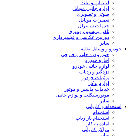
لپ تاپ و تبلت
لوازم جانبی موبایل
صوتی و تصویری
تعمیرات موبایل
خدمات سانترال
تلفن بی‌سیم رومیزی
دوربین عکاسی و فیلمبرداری
سایر
خودرو و وسایل نقلیه
خودروی داخلی و خارجی
اجاره خودرو
لوازم جانبی خودرو
دزدگیر و ردیاب
تزئینات خودرو
لوازم یدکی
خدمات ماشین و موتور
موتورسیکلت و لوازم جانبی
سایر
استخدام و کاریابی
استخدام
استخدام بازاریاب
آماده به کار
مراکز کاریابی
سایر