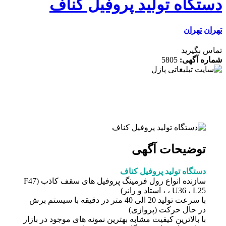
تگاه تولید پروفیل کناف
ن
تهران
 بگیرید
ه آگهی:
5805
توضیحات آگهی
دستگاه تولید پروفیل کناف
سازنده انواع رول فرمینگ پروفیل های سقف کاذب (F47
، U36 ، L25 ، استاد و رانر)
با سرعت تولید 20 الی 40 متر در دقیقه با سیستم برش
در حال حرکت (پروازی)
با بالاترین کیفیت مشابه بهترین نمونه های موجود در بازار