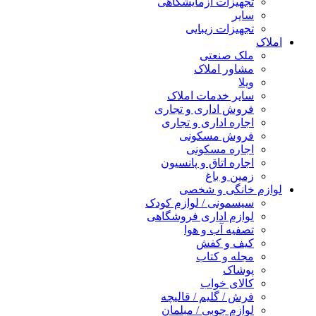
تجهیزات آزمایشگاهی
سایر
تجهیزات زیبایی
املاک
ملک صنعتی
مشاور املاک
ویلا
سایر خدمات املاک
فروش اداری و تجاری
اجاره اداری و تجاری
فروش مسکونی
اجاره مسکونی
اجاره اتاق و پانسیون
زمین و باغ
لوازم خانگی و شخصی
سیسمونی / لوازم کودک
لوازم اداری فروشگاهی
تصفیه آب و هوا
کیف و کفش
مجله و کتاب
پوشاک
کالای خواب
فرش / گلیم / قالیچه
لوازم چوبی / مبلمان