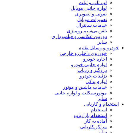
لپ تاپ و تبلت
لوازم جانبی موبایل
صوتی و تصویری
تعمیرات موبایل
خدمات سانترال
تلفن بی‌سیم رومیزی
دوربین عکاسی و فیلمبرداری
سایر
خودرو و وسایل نقلیه
خودروی داخلی و خارجی
اجاره خودرو
لوازم جانبی خودرو
دزدگیر و ردیاب
تزئینات خودرو
لوازم یدکی
خدمات ماشین و موتور
موتورسیکلت و لوازم جانبی
سایر
استخدام و کاریابی
استخدام
استخدام بازاریاب
آماده به کار
مراکز کاریابی
سایر