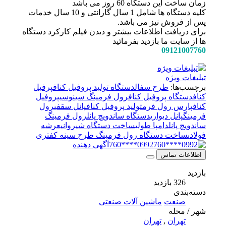
زمان ساخت این دستگاه 60 روز می باشد
کلیه دستگاه ها شامل 1 سال گارانتی و 10 سال خدمات
پس از فروش نیز می باشد.
برای دریافت اطلاعات بیشتر و دیدن فیلم کارکرد دستگاه
ها از سایت ما بازدید بفرمائید
09121007760
تبلیغات ویژه
برچسب‌ها:
طرح سفال
دستگاه تولید پروفیل کناف
پرفیل
کناف
دستگاه پروفیل کناف
رول فرمینگ سینوسی
پروفیل
کناف
پارس رول فرم
تولید پروفیل کناف
پانل سقفی
رول
فرمینگ
پانل دیواری
دستگاه ساندویچ پانل
رول فرمینگ
ساندویچ پانل
دامپا طولی
ساخت دستگاه شیروانی
عرشه
فولادی
ساخت دستگاه رول فرمینگ طرح سینه کفتری
0992****760
آگهی دهنده
اطلاعات تماس
بازدید
326 بازدید
دسته‌بندی
صنعت
ماشین آلات صنعتی
شهر / محله
تهران
,
تهران