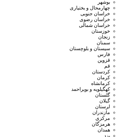
بوشهر
چهارمحال و بختیاری
خراسان جنوبی
خراسان رضوی
خراسان شمالی
خوزستان
زنجان
سمنان
سیستان و بلوچستان
فارس
قزوین
قم
کردستان
کرمان
کرمانشاه
کهگیلویه و بویراحمد
گلستان
گیلان
لرستان
مازندران
مرکزی
هرمزگان
همدان
یزد