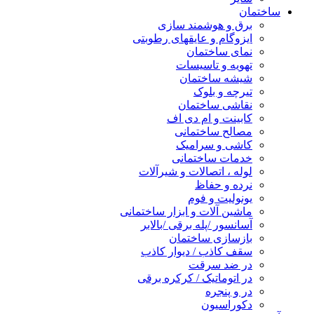
ساختمان
برق و هوشمند سازی
ایزوگام و عایقهای رطوبتی
نمای ساختمان
تهویه و تاسیسات
شیشه ساختمان
تیرچه و بلوک
نقاشی ساختمان
کابینت و ام دی اف
مصالح ساختمانی
کاشی و سرامیک
خدمات ساختمانی
لوله ، اتصالات و شیرآلات
نرده و حفاظ
یونولیت و فوم
ماشین آلات و ابزار ساختمانی
آسانسور /پله برقی /بالابر
بازسازی ساختمان
سقف کاذب / دیوار کاذب
در ضد سرقت
در اتوماتیک / کرکره برقی
در و پنجره
دکوراسیون