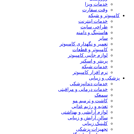
خدمات ویزا
وقت سفارت
کامپیوتر و شبکه
خدمات اینترنت
طراحی سایت
هاستینگ و دامنه
سایر
تعمیر و نگهداری کامپیوتر
کامپیوتر و قطعات
لوازم جانبی کامپیوتر
پرینتر و اسکنر
خدمات شبکه
نرم افزار کامپیوتر
پزشکی و زیبایی
خدمات دندانپزشکی
خدمات درمانی و مراقبتی
سمعک
کاشت و ترمیم مو
تغذیه و رژیم غذایی
لوازم آرایشی و بهداشتی
سالن آرایش و زیبایی
کلینیک زیبایی
تجهیزات پزشکی