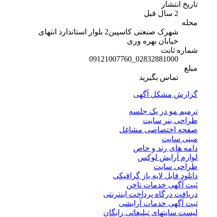
تاریخ انتشار
2 سال قبل
محله
شهرک صنعتی کاسپین2 بلوار استاندارد انتهای
خیابان بهره وری
شماره ثابت
02832881000_09121007760
مبلغ
تماس بگیرید
گزارش مشکل آگهی
ترمیم مو در یک جلسه
طراحی بنر سایت
صفحه اختصاصی مشاغل
مینی سایت
دامه های رند و خاص
لوازم آرایش لوکس
طراحی سایت
دانلود فایل لایه باز گرافیکی
ثبت آگهی خدمات ناخن
دریافت درگاه پرداخت اینترنتی
ثبت آگهی خدمات آرایشی
لیست سایتهای تبلیغاتی رایگان