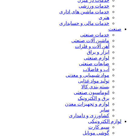
خدمات در منزل
خدمات ورزشی
خدمات ماشین های اداری
هنری
خدمات مالی و حسابداری
صنعت
خدمات صنعتی
ماشین آلات صنعتی
آهن آلات و فلزات
ابزار و یراق
لوازم صنعتی
ضایعات صنعتی
آب و فاضلاب
مواد شیمیایی و معدنی
تولید مواد غذایی
بسته بندی کالا
اتوماسیون صنعتی
برق و الکترونیک
لوازم و تجهیزات معدن
سایر
کشاورزی و دامداری
لوازم الکترونیکی
سیم کارت
گوشی موبایل