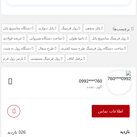
پانل سقفی
رول فرمینگ
پانل دیواری
دستگاه ساندویچ پانل
برچسب‌ها:
رول فرمینگ ساندویچ پانل
دامپا طولی
ساخت دستگاه شیروانی
عرشه فولادی
ساخت دستگاه رول فرمینگ طرح سینه کفتری
طرح سفال
دستگاه رول به شیت
پرفیل کناف
رول فرمینگ سینوسی
پارس رول فرم
0992****760
آگهی دهنده
اطلاعات تماس
بازدید
326 بازدید