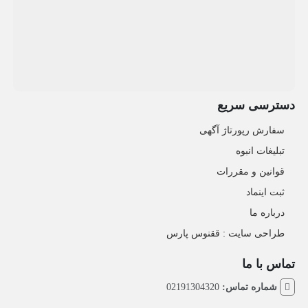
دسترسی سریع
سفارش رپورتاژ آگهی
تبلیغات انبوه
قوانین و مقررات
ثبت اینماد
درباره ما
طراحی سایت : ققنوس پارس
تماس با ما
شماره تماس:
02191304320