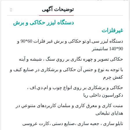
توضیحات آگهی
دستگاه لیزر حکاکی و برش
غیرفلزات
دستگاه ليزر سی.او.تو حكاكی و برش غير فلزات 60*90 و
90*140 سانتيمتر
حكاكی تصوير و چهره نگاری بر روي سنگ ، شيشه و آينه
با توجه به نوع و جنس آن حكاكی و برشكاری در صنايع كيف و
كفش چرم
حكاكی و برشكاری بر روی انواع چوب و ام.دي.اف ،
دكوراسيون داخلی ريا
منبت كاری و معرق كاری و مبلمان كاربردهای متنوعي در
هدايای تبليغاتی
تابلو سازی ، جعبه سازی ،صنايع دستی ،كارت عروسی