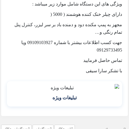
ويژگی های اين دستگاه شامل موارد زير ميباشد :
دارای چيلر خنک كننده هوشمند ( 5000 (
مجهز به پمپ مكنده دود و دمنده باد بر سر ليزر، کنترل پنل
تمام رنگی و…
جهت كسب اطلاعات بيشتر با شماره 09109103927 ویا
09129733495
تماس حاصل فرماييد
با تشكر سارا سيفی
تبلیغات ویژه
لیزر حکاکی
دستگاه لیزر
دستگاه لیزر حکاکی