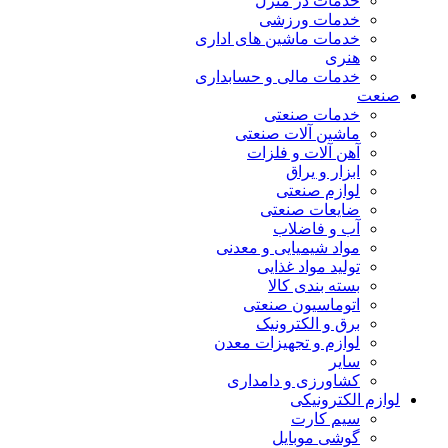
خدمات در منزل
خدمات ورزشی
خدمات ماشین های اداری
هنری
خدمات مالی و حسابداری
صنعت
خدمات صنعتی
ماشین آلات صنعتی
آهن آلات و فلزات
ابزار و یراق
لوازم صنعتی
ضایعات صنعتی
آب و فاضلاب
مواد شیمیایی و معدنی
تولید مواد غذایی
بسته بندی کالا
اتوماسیون صنعتی
برق و الکترونیک
لوازم و تجهیزات معدن
سایر
کشاورزی و دامداری
لوازم الکترونیکی
سیم کارت
گوشی موبایل