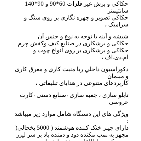
حكاكی و برش غير فلزات 60*90 و 90*140
سانتيمتر
حكاكی تصوير و چهره نگاری بر روی سنگ و
سراميک ،
شيشه و آينه با توجه به نوع و جنس آن
حكاكی و برشكاری در صنايع كيف وكفش چرم
حكاكی و برشكاری بر روی انواع چوب و
ام.دی.اف ،
دكوراسيون داخلي ريا منبت كاري و معرق كاری
و مبلمان
كاربردهای متنوعی در هدايای تبليغاتی ،
تابلو سازی ، جعبه سازی ،صنايع دستی ،كارت
عروسی
ويژگی های اين دستگاه شامل موارد زير ميباشد
:
دارای چيلر خنک كننده هوشمند ( 5000 يخچالي(
مجهز به پمپ مكنده دود و دمنده باد بر سر ليزر