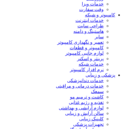
خدمات ویزا
وقت سفارت
کامپیوتر و شبکه
خدمات اینترنت
طراحی سایت
هاستینگ و دامنه
سایر
تعمیر و نگهداری کامپیوتر
کامپیوتر و قطعات
لوازم جانبی کامپیوتر
پرینتر و اسکنر
خدمات شبکه
نرم افزار کامپیوتر
پزشکی و زیبایی
خدمات دندانپزشکی
خدمات درمانی و مراقبتی
سمعک
کاشت و ترمیم مو
تغذیه و رژیم غذایی
لوازم آرایشی و بهداشتی
سالن آرایش و زیبایی
کلینیک زیبایی
تجهیزات پزشکی