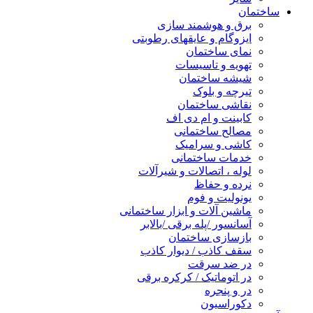
ساختمان
برق و هوشمند سازی
ایزوگام و عایقهای رطوبتی
نمای ساختمان
تهویه و تاسیسات
شیشه ساختمان
تیرچه و بلوک
نقاشی ساختمان
کابینت و ام دی اف
مصالح ساختمانی
کاشی و سرامیک
خدمات ساختمانی
لوله ، اتصالات و شیرآلات
نرده و حفاظ
یونولیت و فوم
ماشین آلات و ابزار ساختمانی
آسانسور /پله برقی /بالابر
بازسازی ساختمان
سقف کاذب / دیوار کاذب
در ضد سرقت
در اتوماتیک / کرکره برقی
در و پنجره
دکوراسیون