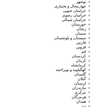
بوشهر
چهارمحال و بختیاری
خراسان جنوبی
خراسان رضوی
خراسان شمالی
خوزستان
زنجان
سمنان
سیستان و بلوچستان
فارس
قزوین
قم
کردستان
کرمان
کرمانشاه
کهگیلویه و بویراحمد
گلستان
گیلان
لرستان
مازندران
مرکزی
هرمزگان
همدان
یزد