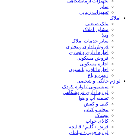
تجهیزات آزمایشگاهی
سایر
تجهیزات زیبایی
املاک
ملک صنعتی
مشاور املاک
ویلا
سایر خدمات املاک
فروش اداری و تجاری
اجاره اداری و تجاری
فروش مسکونی
اجاره مسکونی
اجاره اتاق و پانسیون
زمین و باغ
لوازم خانگی و شخصی
سیسمونی / لوازم کودک
لوازم اداری فروشگاهی
تصفیه آب و هوا
کیف و کفش
مجله و کتاب
پوشاک
کالای خواب
فرش / گلیم / قالیچه
لوازم چوبی / مبلمان