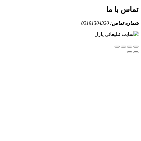
س با ما
ه تماس:
02191304320