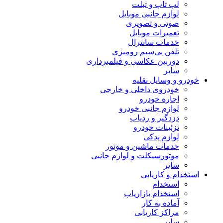
لپ تاپ و تبلت
لوازم جانبی موبایل
صوتی و تصویری
تعمیرات موبایل
خدمات سانترال
تلفن بی‌سیم رومیزی
دوربین عکاسی و فیلمبرداری
سایر
خودرو و وسایل نقلیه
خودروی داخلی و خارجی
اجاره خودرو
لوازم جانبی خودرو
دزدگیر و ردیاب
تزئینات خودرو
لوازم یدکی
خدمات ماشین و موتور
موتورسیکلت و لوازم جانبی
سایر
استخدام و کاریابی
استخدام
استخدام بازاریاب
آماده به کار
مراکز کاریابی
سایر