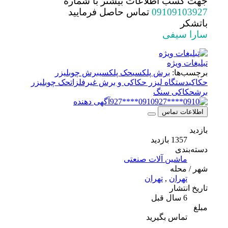
جهت كسب اطلاعات بيشتر با شماره
09109103927
تماس حاصل فرماييد
باتشكر
سارا سيفی
تبلیغات ویژه
برچسب‌ها:
برش پلکسی
حک پلکسی
برش چوب
لیزر
حکاکی
دستگاه لیزر حکاکی و برش غیرفلزات
حک چوب
لیزر
برش
حکاکی سنگ
0910****927
آگهی دهنده
اطلاعات تماس
بازدید
1357 بازدید
دسته‌بندی
ماشین آلات صنعتی
شهر / محله
تهران
,
تهران
تاریخ انتشار
6 سال قبل
مبلغ
تماس بگیرید