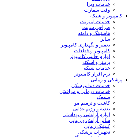
خدمات ویزا
وقت سفارت
کامپیوتر و شبکه
خدمات اینترنت
طراحی سایت
هاستینگ و دامنه
سایر
تعمیر و نگهداری کامپیوتر
کامپیوتر و قطعات
لوازم جانبی کامپیوتر
پرینتر و اسکنر
خدمات شبکه
نرم افزار کامپیوتر
پزشکی و زیبایی
خدمات دندانپزشکی
خدمات درمانی و مراقبتی
سمعک
کاشت و ترمیم مو
تغذیه و رژیم غذایی
لوازم آرایشی و بهداشتی
سالن آرایش و زیبایی
کلینیک زیبایی
تجهیزات پزشکی