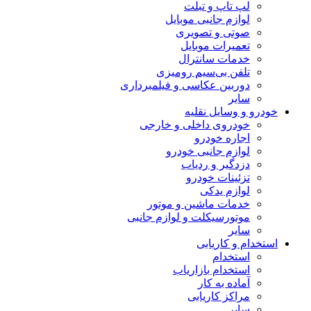
لپ تاپ و تبلت
لوازم جانبی موبایل
صوتی و تصویری
تعمیرات موبایل
خدمات سانترال
تلفن بی‌سیم رومیزی
دوربین عکاسی و فیلمبرداری
سایر
خودرو و وسایل نقلیه
خودروی داخلی و خارجی
اجاره خودرو
لوازم جانبی خودرو
دزدگیر و ردیاب
تزئینات خودرو
لوازم یدکی
خدمات ماشین و موتور
موتورسیکلت و لوازم جانبی
سایر
استخدام و کاریابی
استخدام
استخدام بازاریاب
آماده به کار
مراکز کاریابی
سایر