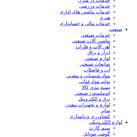
خدمات در منزل
خدمات ورزشی
خدمات ماشین های اداری
هنری
خدمات مالی و حسابداری
صنعت
خدمات صنعتی
ماشین آلات صنعتی
آهن آلات و فلزات
ابزار و یراق
لوازم صنعتی
ضایعات صنعتی
آب و فاضلاب
مواد شیمیایی و معدنی
تولید مواد غذایی
بسته بندی کالا
اتوماسیون صنعتی
برق و الکترونیک
لوازم و تجهیزات معدن
سایر
کشاورزی و دامداری
لوازم الکترونیکی
سیم کارت
گوشی موبایل