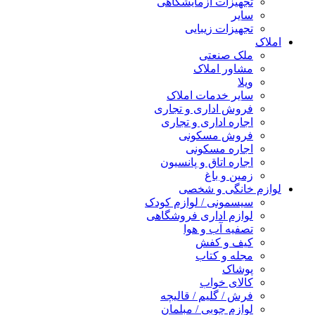
تجهیزات آزمایشگاهی
سایر
تجهیزات زیبایی
املاک
ملک صنعتی
مشاور املاک
ویلا
سایر خدمات املاک
فروش اداری و تجاری
اجاره اداری و تجاری
فروش مسکونی
اجاره مسکونی
اجاره اتاق و پانسیون
زمین و باغ
لوازم خانگی و شخصی
سیسمونی / لوازم کودک
لوازم اداری فروشگاهی
تصفیه آب و هوا
کیف و کفش
مجله و کتاب
پوشاک
کالای خواب
فرش / گلیم / قالیچه
لوازم چوبی / مبلمان