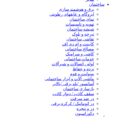
ساختمان
برق و هوشمند سازی
ایزوگام و عایقهای رطوبتی
نمای ساختمان
تهویه و تاسیسات
شیشه ساختمان
تیرچه و بلوک
نقاشی ساختمان
کابینت و ام دی اف
مصالح ساختمانی
کاشی و سرامیک
خدمات ساختمانی
لوله ، اتصالات و شیرآلات
نرده و حفاظ
یونولیت و فوم
ماشین آلات و ابزار ساختمانی
آسانسور /پله برقی /بالابر
بازسازی ساختمان
سقف کاذب / دیوار کاذب
در ضد سرقت
در اتوماتیک / کرکره برقی
در و پنجره
دکوراسیون