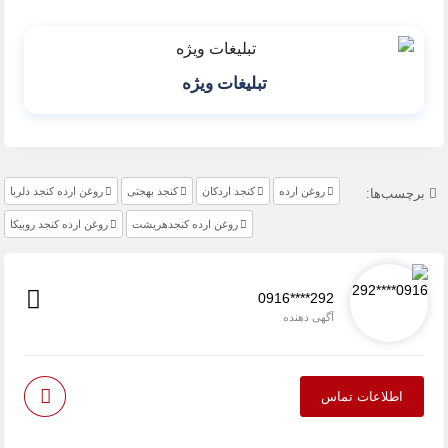
تبلیغات ویژه
روغن ارده
کنجد اردکان
کنجد بهجتی
روغن ارده کنجد دلربا
برچسب‌ها:
روغن ارده کنجدهریشت
روغن ارده کنجد روبیکا
0916****292
آگهی دهنده
اطلاعات تماس