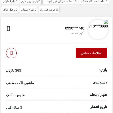
ساخت دستگاه خم کن
دستگاه خم کن فول اتومات
پارس رول فرم
دامپا طولی
عرشه فولادی
طرح سفال
پرفیل کناف
0990****740
آگهی دهنده
اطلاعات تماس
بازدید
369 بازدید
دسته‌بندی
ماشین آلات صنعتی
شهر / محله
قزوین
,
آبیک
تاریخ انتشار
3 سال قبل