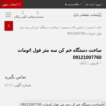
انتخاب شهر
ورود / ثبت نام
علاقه‌مندی ها
دسته‌بندی‌ها
ثبت اگهی رایگان
/
/
/ ساخت دستگاه خم کن سه متر
خانه
صنعت
ماشین آلات صنعتی
فول اتومات 09121007760
ساخت دستگاه خم کن سه متر فول اتومات
09121007760
قزوین
آبیک
تماس بگیرید
شماره آگهی:
4773