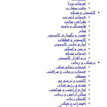
خدمات ویزا
وقت سفارت
کامپیوتر و شبکه
خدمات اینترنت
طراحی سایت
هاستینگ و دامنه
سایر
تعمیر و نگهداری کامپیوتر
کامپیوتر و قطعات
لوازم جانبی کامپیوتر
پرینتر و اسکنر
خدمات شبکه
نرم افزار کامپیوتر
پزشکی و زیبایی
خدمات دندانپزشکی
خدمات درمانی و مراقبتی
سمعک
کاشت و ترمیم مو
تغذیه و رژیم غذایی
لوازم آرایشی و بهداشتی
سالن آرایش و زیبایی
کلینیک زیبایی
تجهیزات پزشکی