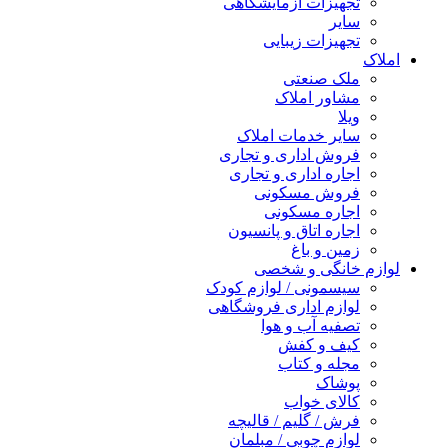
تجهیزات آزمایشگاهی
سایر
تجهیزات زیبایی
املاک
ملک صنعتی
مشاور املاک
ویلا
سایر خدمات املاک
فروش اداری و تجاری
اجاره اداری و تجاری
فروش مسکونی
اجاره مسکونی
اجاره اتاق و پانسیون
زمین و باغ
لوازم خانگی و شخصی
سیسمونی / لوازم کودک
لوازم اداری فروشگاهی
تصفیه آب و هوا
کیف و کفش
مجله و کتاب
پوشاک
کالای خواب
فرش / گلیم / قالیچه
لوازم چوبی / مبلمان