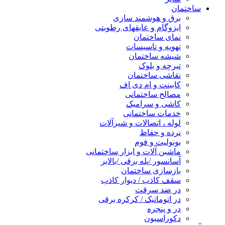
ساختمان
برق و هوشمند سازی
ایزوگام و عایقهای رطوبتی
نمای ساختمان
تهویه و تاسیسات
شیشه ساختمان
تیرچه و بلوک
نقاشی ساختمان
کابینت و ام دی اف
مصالح ساختمانی
کاشی و سرامیک
خدمات ساختمانی
لوله ، اتصالات و شیرآلات
نرده و حفاظ
یونولیت و فوم
ماشین آلات و ابزار ساختمانی
آسانسور /پله برقی /بالابر
بازسازی ساختمان
سقف کاذب / دیوار کاذب
در ضد سرقت
در اتوماتیک / کرکره برقی
در و پنجره
دکوراسیون