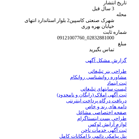
تاریخ انتشار
3 سال قبل
محله
شهرک صنعتی کاسپین2 بلوار استاندارد انتهای
خیابان بهره وری
شماره ثابت
02832881000_09121007760
مبلغ
تماس بگیرید
گزارش مشکل آگهی
طراحی بنر تبلیغاتی
مشاوره روانشناسی روانکام
ثبت اینماد
لیست سایتهای تبلیغاتی
ثبت آگهی املاک (رایگان و نامحدود)
دریافت درگاه پرداخت اینترنتی
دامه های رند و خاص
صفحه اختصاصی مشاغل
طراحی پست اینستاگرام
لوازم آرایش لوکس
ثبت آگهی خدمات ناخن
پنل پیامکی دائمی با امکانات کامل