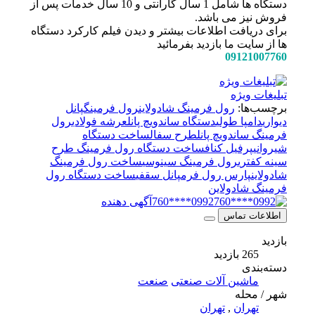
دستگاه ها شامل 1 سال گارانتی و 10 سال خدمات پس از
فروش نیز می باشد.
برای دریافت اطلاعات بیشتر و دیدن فیلم کارکرد دستگاه
ها از سایت ما بازدید بفرمائید
09121007760
تبلیغات ویژه
برچسب‌ها:
رول فرمینگ شادولاین
رول فرمینگ
پانل
دیواری
دامپا طولی
دستگاه ساندویچ پانل
عرشه فولادی
رول
فرمینگ ساندویچ پانل
طرح سفال
ساخت دستگاه
شیروانی
پرفیل کناف
ساخت دستگاه رول فرمینگ طرح
سینه کفتری
رول فرمینگ سینوسی
ساخت رول فرمینگ
شادولاین
پارس رول فرم
پانل سقفی
ساخت دستگاه رول
فرمینگ شادولاین
0992****760
آگهی دهنده
اطلاعات تماس
بازدید
265 بازدید
دسته‌بندی
ماشین آلات صنعتی
صنعت
شهر / محله
تهران
,
تهران