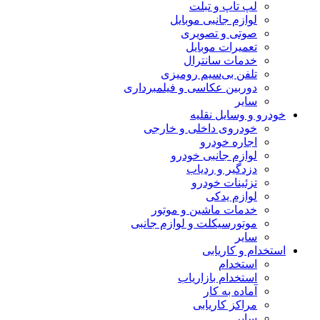
لپ تاپ و تبلت
لوازم جانبی موبایل
صوتی و تصویری
تعمیرات موبایل
خدمات سانترال
تلفن بی‌سیم رومیزی
دوربین عکاسی و فیلمبرداری
سایر
خودرو و وسایل نقلیه
خودروی داخلی و خارجی
اجاره خودرو
لوازم جانبی خودرو
دزدگیر و ردیاب
تزئینات خودرو
لوازم یدکی
خدمات ماشین و موتور
موتورسیکلت و لوازم جانبی
سایر
استخدام و کاریابی
استخدام
استخدام بازاریاب
آماده به کار
مراکز کاریابی
سایر