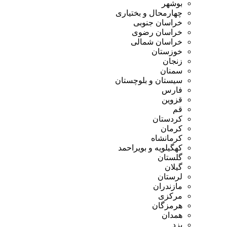
بوشهر
چهارمحال و بختیاری
خراسان جنوبی
خراسان رضوی
خراسان شمالی
خوزستان
زنجان
سمنان
سیستان و بلوچستان
فارس
قزوین
قم
کردستان
کرمان
کرمانشاه
کهگیلویه و بویراحمد
گلستان
گیلان
لرستان
مازندران
مرکزی
هرمزگان
همدان
یزد