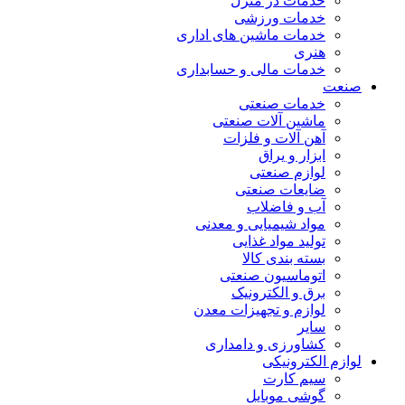
خدمات در منزل
خدمات ورزشی
خدمات ماشین های اداری
هنری
خدمات مالی و حسابداری
صنعت
خدمات صنعتی
ماشین آلات صنعتی
آهن آلات و فلزات
ابزار و یراق
لوازم صنعتی
ضایعات صنعتی
آب و فاضلاب
مواد شیمیایی و معدنی
تولید مواد غذایی
بسته بندی کالا
اتوماسیون صنعتی
برق و الکترونیک
لوازم و تجهیزات معدن
سایر
کشاورزی و دامداری
لوازم الکترونیکی
سیم کارت
گوشی موبایل