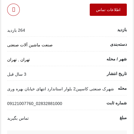
اطلاعات تماس
بازدید
264 بازدید
دسته‌بندی
صنعت
ماشین آلات صنعتی
شهر / محله
تهران
,
تهران
تاریخ انتشار
3 سال قبل
محله
شهرک صنعتی کاسپین2 بلوار استاندارد انتهای خیابان بهره وری
شماره ثابت
02832881000_09121007760
مبلغ
تماس بگیرید