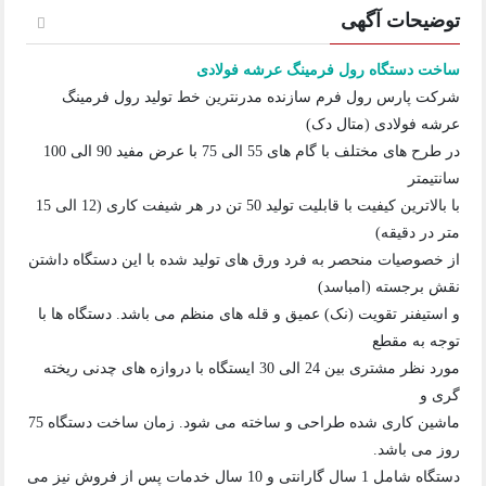
توضیحات آگهی
ساخت دستگاه رول فرمینگ عرشه فولادی
شرکت پارس رول فرم سازنده مدرنترین خط تولید رول فرمینگ
عرشه فولادی (متال دک)
در طرح های مختلف با گام های 55 الی 75 با عرض مفید 90 الی 100
سانتیمتر
با بالاترین کیفیت با قابلیت تولید 50 تن در هر شیفت کاری (12 الی 15
متر در دقیقه)
از خصوصیات منحصر به فرد ورق های تولید شده با این دستگاه داشتن
نقش برجسته (امباسد)
و استیفنر تقویت (نک) عمیق و قله های منظم می باشد. دستگاه ها با
توجه به مقطع
مورد نظر مشتری بین 24 الی 30 ایستگاه با دروازه های چدنی ریخته
گری و
ماشین کاری شده طراحی و ساخته می شود. زمان ساخت دستگاه 75
روز می باشد.
دستگاه شامل 1 سال گارانتی و 10 سال خدمات پس از فروش نیز می