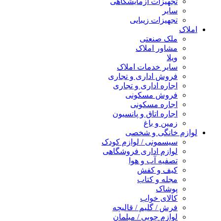
تجهیزات آزمایشگاهی
سایر
تجهیزات زیبایی
املاک
ملک صنعتی
مشاور املاک
ویلا
سایر خدمات املاک
فروش اداری و تجاری
اجاره اداری و تجاری
فروش مسکونی
اجاره مسکونی
اجاره اتاق و پانسیون
زمین و باغ
لوازم خانگی و شخصی
سیسمونی / لوازم کودک
لوازم اداری فروشگاهی
تصفیه آب و هوا
کیف و کفش
مجله و کتاب
پوشاک
کالای خواب
فرش / گلیم / قالیچه
لوازم چوبی / مبلمان