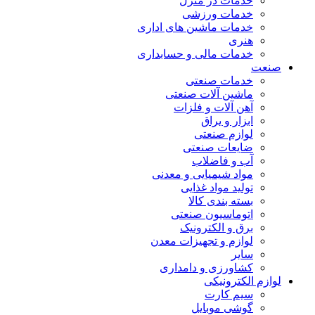
خدمات در منزل
خدمات ورزشی
خدمات ماشین های اداری
هنری
خدمات مالی و حسابداری
صنعت
خدمات صنعتی
ماشین آلات صنعتی
آهن آلات و فلزات
ابزار و یراق
لوازم صنعتی
ضایعات صنعتی
آب و فاضلاب
مواد شیمیایی و معدنی
تولید مواد غذایی
بسته بندی کالا
اتوماسیون صنعتی
برق و الکترونیک
لوازم و تجهیزات معدن
سایر
کشاورزی و دامداری
لوازم الکترونیکی
سیم کارت
گوشی موبایل