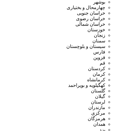
بوشهر
چهارمحال و بختیاری
خراسان جنوبی
خراسان رضوی
خراسان شمالی
خوزستان
زنجان
سمنان
سیستان و بلوچستان
فارس
قزوین
قم
کردستان
کرمان
کرمانشاه
کهگیلویه و بویراحمد
گلستان
گیلان
لرستان
مازندران
مرکزی
هرمزگان
همدان
یزد