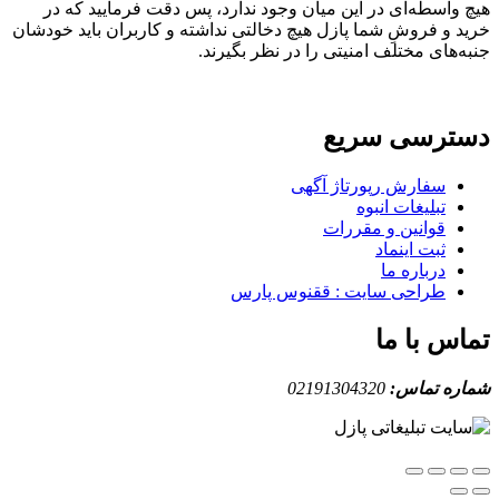
واسطه‌ای در این میان وجود ندارد، پس دقت فرمایید که در
 و فروشِ شما پازل هیچ دخالتی نداشته و کاربران باید خودشان
های مختلف امنیتی را در نظر بگیرند.
ترسی سریع
سفارش رپورتاژ آگهی
تبلیغات انبوه
قوانین و مقررات
ثبت اینماد
درباره ما
طراحی سایت : ققنوس پارس
س با ما
ه تماس:
02191304320