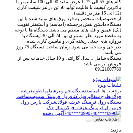
گام های 55 الی 75 با عرض مفید 90 الی 100 سانتیمتر با
بالاترین کیفیت با قابلیت تولید 50 تن در هر شیفت کاری
(12 الی 15 متر در دقیقه) .
از خصوصیات منحصر به فرد ورق های تولید شده با این
دستگاه داشتن نقش برجسته (امباسد) و استیفنر تقویت
(نک) عمیق و قله های منظم می باشد. دستگاه ها با توجه
به مقطع مورد نظر مشتری بین 24 الی 30 ایستگاه با
دروازه های چدنی ریخته گری و ماشین کاری شده
طراحی و ساخته می شود. زمان ساخت دستگاه 75 روز
می باشد.
دستگاه شامل 1 سال گارانتی و 10 سال خدمات پس از
فروش نیز می باشد.
09121007760
تبلیغات ویژه
برچسب‌ها:
امباسد
دستگاه خم و برش
دامپا طولی
عرشه
فولادی
طرح سفال
پرفیل کناف
رول فرمینگ سینوسی
ساخت
دستگاه رول فرمینگ عرشه فولادی
شرکت پارس رول
فرم
رول فرمینگ عرشه فولادی
متال دک
0990****740
آگهی دهنده
اطلاعات تماس
بازدید