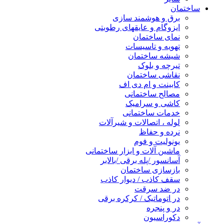
ساختمان
برق و هوشمند سازی
ایزوگام و عایقهای رطوبتی
نمای ساختمان
تهویه و تاسیسات
شیشه ساختمان
تیرچه و بلوک
نقاشی ساختمان
کابینت و ام دی اف
مصالح ساختمانی
کاشی و سرامیک
خدمات ساختمانی
لوله ، اتصالات و شیرآلات
نرده و حفاظ
یونولیت و فوم
ماشین آلات و ابزار ساختمانی
آسانسور /پله برقی /بالابر
بازسازی ساختمان
سقف کاذب / دیوار کاذب
در ضد سرقت
در اتوماتیک / کرکره برقی
در و پنجره
دکوراسیون