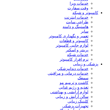
خدمات ویزا
وقت سفارت
کامپیوتر و شبکه
خدمات اینترنت
طراحی سایت
هاستینگ و دامنه
سایر
تعمیر و نگهداری کامپیوتر
کامپیوتر و قطعات
لوازم جانبی کامپیوتر
پرینتر و اسکنر
خدمات شبکه
نرم افزار کامپیوتر
پزشکی و زیبایی
خدمات دندانپزشکی
خدمات درمانی و مراقبتی
سمعک
کاشت و ترمیم مو
تغذیه و رژیم غذایی
لوازم آرایشی و بهداشتی
سالن آرایش و زیبایی
کلینیک زیبایی
تجهیزات پزشکی