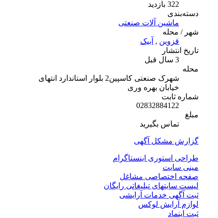
322 بازدید
دسته‌بندی
ماشین آلات صنعتی
شهر / محله
قزوین
,
آبیک
تاریخ انتشار
3 سال قبل
محله
شهرک صنعتی کاسپین2 بلوار استاندارد انتهای
خیابان بهره وری
شماره ثابت
02832884122
مبلغ
تماس بگیرید
گزارش مشکل آگهی
طراحی استوری اینستاگرام
مینی سایت
صفحه اختصاصی مشاغل
لیست سایتهای تبلیغاتی رایگان
ثبت آگهی خدمات آرایشی
لوازم آرایش لوکس
ثبت اینماد