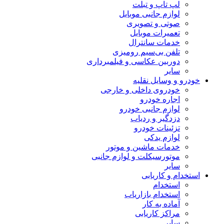
لپ تاپ و تبلت
لوازم جانبی موبایل
صوتی و تصویری
تعمیرات موبایل
خدمات سانترال
تلفن بی‌سیم رومیزی
دوربین عکاسی و فیلمبرداری
سایر
خودرو و وسایل نقلیه
خودروی داخلی و خارجی
اجاره خودرو
لوازم جانبی خودرو
دزدگیر و ردیاب
تزئینات خودرو
لوازم یدکی
خدمات ماشین و موتور
موتورسیکلت و لوازم جانبی
سایر
استخدام و کاریابی
استخدام
استخدام بازاریاب
آماده به کار
مراکز کاریابی
سایر