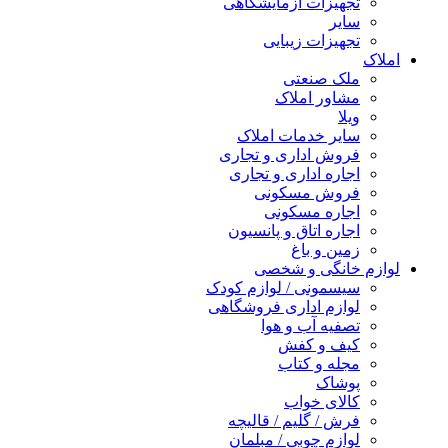
تجهیزات آزمایشگاهی
سایر
تجهیزات زیبایی
املاک
ملک صنعتی
مشاور املاک
ویلا
سایر خدمات املاک
فروش اداری و تجاری
اجاره اداری و تجاری
فروش مسکونی
اجاره مسکونی
اجاره اتاق و پانسیون
زمین و باغ
لوازم خانگی و شخصی
سیسمونی / لوازم کودک
لوازم اداری فروشگاهی
تصفیه آب و هوا
کیف و کفش
مجله و کتاب
پوشاک
کالای خواب
فرش / گلیم / قالیچه
لوازم چوبی / مبلمان