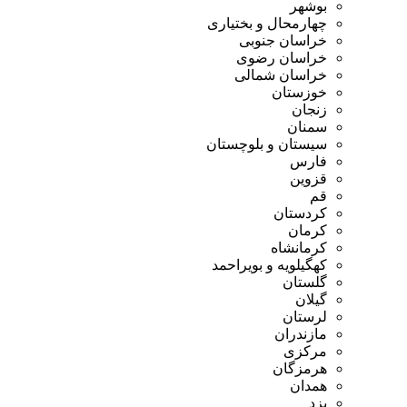
بوشهر
چهارمحال و بختیاری
خراسان جنوبی
خراسان رضوی
خراسان شمالی
خوزستان
زنجان
سمنان
سیستان و بلوچستان
فارس
قزوین
قم
کردستان
کرمان
کرمانشاه
کهگیلویه و بویراحمد
گلستان
گیلان
لرستان
مازندران
مرکزی
هرمزگان
همدان
یزد