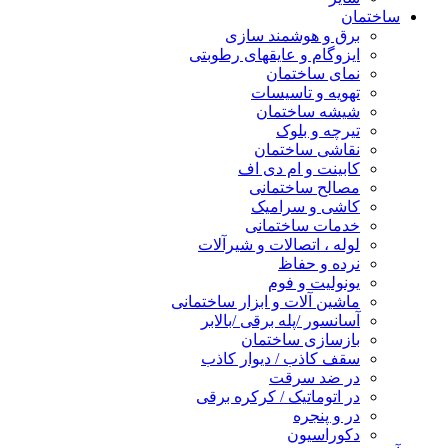
ساختمان
برق و هوشمند سازی
ایزوگام و عایقهای رطوبتی
نمای ساختمان
تهویه و تاسیسات
شیشه ساختمان
تیرچه و بلوک
نقاشی ساختمان
کابینت و ام دی اف
مصالح ساختمانی
کاشی و سرامیک
خدمات ساختمانی
لوله ، اتصالات و شیرآلات
نرده و حفاظ
یونولیت و فوم
ماشین آلات و ابزار ساختمانی
آسانسور /پله برقی /بالابر
بازسازی ساختمان
سقف کاذب / دیوار کاذب
در ضد سرقت
در اتوماتیک / کرکره برقی
در و پنجره
دکوراسیون