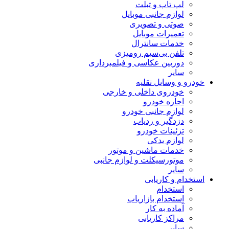
لپ تاپ و تبلت
لوازم جانبی موبایل
صوتی و تصویری
تعمیرات موبایل
خدمات سانترال
تلفن بی‌سیم رومیزی
دوربین عکاسی و فیلمبرداری
سایر
خودرو و وسایل نقلیه
خودروی داخلی و خارجی
اجاره خودرو
لوازم جانبی خودرو
دزدگیر و ردیاب
تزئینات خودرو
لوازم یدکی
خدمات ماشین و موتور
موتورسیکلت و لوازم جانبی
سایر
استخدام و کاریابی
استخدام
استخدام بازاریاب
آماده به کار
مراکز کاریابی
سایر