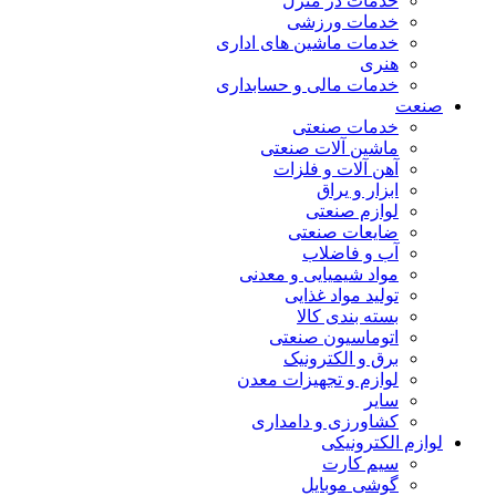
خدمات در منزل
خدمات ورزشی
خدمات ماشین های اداری
هنری
خدمات مالی و حسابداری
صنعت
خدمات صنعتی
ماشین آلات صنعتی
آهن آلات و فلزات
ابزار و یراق
لوازم صنعتی
ضایعات صنعتی
آب و فاضلاب
مواد شیمیایی و معدنی
تولید مواد غذایی
بسته بندی کالا
اتوماسیون صنعتی
برق و الکترونیک
لوازم و تجهیزات معدن
سایر
کشاورزی و دامداری
لوازم الکترونیکی
سیم کارت
گوشی موبایل