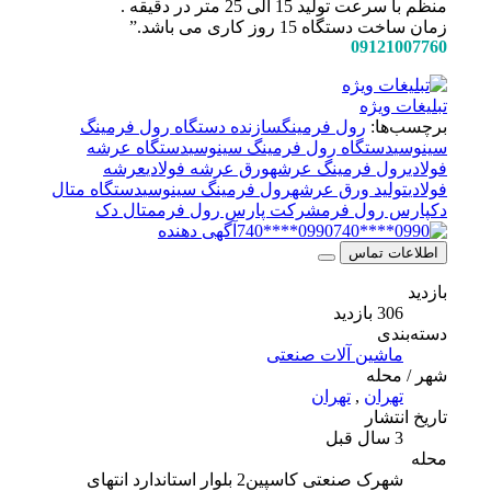
منظم با سرعت تولید 15 الی 25 متر در دقیقه .
زمان ساخت دستگاه 15 روز کاری می باشد.”
09121007760
تبلیغات ویژه
برچسب‌ها:
رول فرمینگ
سازنده دستگاه رول فرمینگ
سینوسی
دستگاه رول فرمینگ سینوسی
دستگاه عرشه
فولادی
رول فرمینگ عرشه
ورق عرشه فولادی
عرشه
فولادی
تولید ورق عرشه
رول فرمینگ سینوسی
دستگاه متال
دک
پارس رول فرم
شرکت پارس رول فرم
متال دک
0990****740
آگهی دهنده
اطلاعات تماس
بازدید
306 بازدید
دسته‌بندی
ماشین آلات صنعتی
شهر / محله
تهران
,
تهران
تاریخ انتشار
3 سال قبل
محله
شهرک صنعتی کاسپین2 بلوار استاندارد انتهای