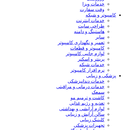
خدمات ویزا
وقت سفارت
کامپیوتر و شبکه
خدمات اینترنت
طراحی سایت
هاستینگ و دامنه
سایر
تعمیر و نگهداری کامپیوتر
کامپیوتر و قطعات
لوازم جانبی کامپیوتر
پرینتر و اسکنر
خدمات شبکه
نرم افزار کامپیوتر
پزشکی و زیبایی
خدمات دندانپزشکی
خدمات درمانی و مراقبتی
سمعک
کاشت و ترمیم مو
تغذیه و رژیم غذایی
لوازم آرایشی و بهداشتی
سالن آرایش و زیبایی
کلینیک زیبایی
تجهیزات پزشکی