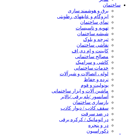
ساختمان
برق و هوشمند سازی
ایزوگام و عایقهای رطوبتی
نمای ساختمان
تهویه و تاسیسات
شیشه ساختمان
تیرچه و بلوک
نقاشی ساختمان
کابینت و ام دی اف
مصالح ساختمانی
کاشی و سرامیک
خدمات ساختمانی
لوله ، اتصالات و شیرآلات
نرده و حفاظ
یونولیت و فوم
ماشین آلات و ابزار ساختمانی
آسانسور /پله برقی /بالابر
بازسازی ساختمان
سقف کاذب / دیوار کاذب
در ضد سرقت
در اتوماتیک / کرکره برقی
در و پنجره
دکوراسیون