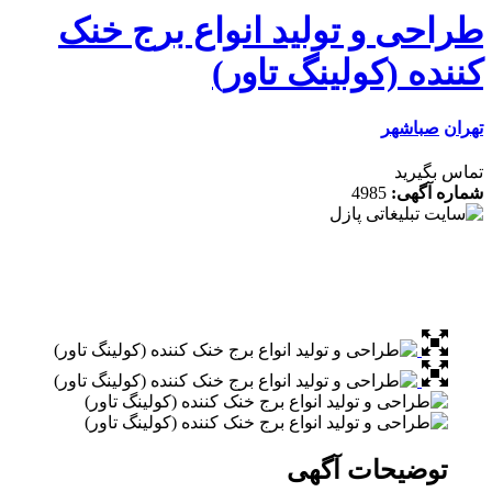
احی و تولید انواع برج خنک
ده (کولینگ تاور)
ن
صباشهر
 بگیرید
ه آگهی:
4985
توضیحات آگهی