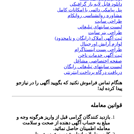
دانلود فایل لایه باز گرافیکی
پنل پیامکی دائمی با امکانات کامل
مشاوره روانشناسی روانکام
طراحی سایت
لیست سایتهای تبلیغاتی
طراحی بنر سایت
ثبت آگهی املاک (رایگان و نامحدود)
لوازم آرایش اورجینال
طراحی پست اینستاگرام
ثبت آگهی خدمات ناخن
صفحه اختصاصی مشاغل
لیست سایتهای تبلیغاتی رایگان
دریافت درگاه پرداخت اینترنتی
هنگام تماس فراموش نکنید که بگویید آگهی را در
نیازجو
پیدا کرده اید!
قوانین معامله
بازدید کنندگان گرامی قبل از واریز هرگونه وجه و
مبلغ به حساب آگهی دهنده از صحت و سلامت
معامله اطمینان حاصل نمائید.