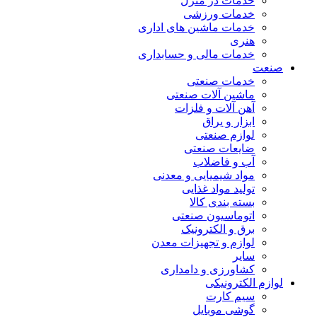
خدمات در منزل
خدمات ورزشی
خدمات ماشین های اداری
هنری
خدمات مالی و حسابداری
صنعت
خدمات صنعتی
ماشین آلات صنعتی
آهن آلات و فلزات
ابزار و یراق
لوازم صنعتی
ضایعات صنعتی
آب و فاضلاب
مواد شیمیایی و معدنی
تولید مواد غذایی
بسته بندی کالا
اتوماسیون صنعتی
برق و الکترونیک
لوازم و تجهیزات معدن
سایر
کشاورزی و دامداری
لوازم الکترونیکی
سیم کارت
گوشی موبایل