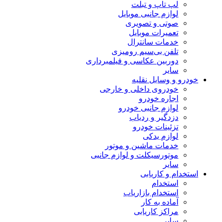
لپ تاپ و تبلت
لوازم جانبی موبایل
صوتی و تصویری
تعمیرات موبایل
خدمات سانترال
تلفن بی‌سیم رومیزی
دوربین عکاسی و فیلمبرداری
سایر
خودرو و وسایل نقلیه
خودروی داخلی و خارجی
اجاره خودرو
لوازم جانبی خودرو
دزدگیر و ردیاب
تزئینات خودرو
لوازم یدکی
خدمات ماشین و موتور
موتورسیکلت و لوازم جانبی
سایر
استخدام و کاریابی
استخدام
استخدام بازاریاب
آماده به کار
مراکز کاریابی
سایر