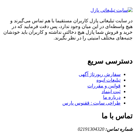
ایت تبلیغاتی پازل کاربران مستقیما با هم تماس می‌گیرند و
واسطه‌ای در این میان وجود ندارد، پس دقت فرمایید که در
 و فروشِ شما پازل هیچ دخالتی نداشته و کاربران باید خودشان
های مختلف امنیتی را در نظر بگیرند.
ترسی سریع
سفارش رپورتاژ آگهی
تبلیغات انبوه
قوانین و مقررات
ثبت اینماد
درباره ما
طراحی سایت : ققنوس پارس
س با ما
ه تماس:
02191304320