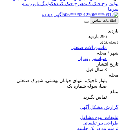
تولید برج خنک کننده
برج خنک کننده
کولینگ تاور
رسام
سرما
0912****506
آگهی دهنده
اطلاعات تماس
بازدید
296 بازدید
دسته‌بندی
ماشین آلات صنعتی
شهر / محله
صباشهر
,
تهران
تاریخ انتشار
3 سال قبل
محله
بلوار تاجیک، انتهای خیابان بهشتی، شهرک صنعتی
صبا، سوله شماره یک
مبلغ
تماس بگیرید
گزارش مشکل آگهی
تبلیغات انبوه مشاغل
طراحی بنر تبلیغاتی
ترمیم مو در یک جلسه