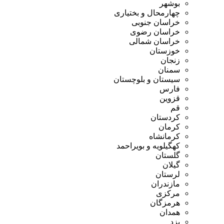
بوشهر
چهارمحال و بختیاری
خراسان جنوبی
خراسان رضوی
خراسان شمالی
خوزستان
زنجان
سمنان
سیستان و بلوچستان
فارس
قزوین
قم
کردستان
کرمان
کرمانشاه
کهگیلویه و بویراحمد
گلستان
گیلان
لرستان
مازندران
مرکزی
هرمزگان
همدان
یزد