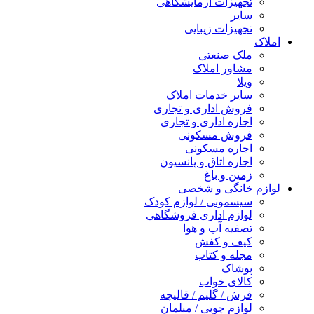
تجهیزات آزمایشگاهی
سایر
تجهیزات زیبایی
املاک
ملک صنعتی
مشاور املاک
ویلا
سایر خدمات املاک
فروش اداری و تجاری
اجاره اداری و تجاری
فروش مسکونی
اجاره مسکونی
اجاره اتاق و پانسیون
زمین و باغ
لوازم خانگی و شخصی
سیسمونی / لوازم کودک
لوازم اداری فروشگاهی
تصفیه آب و هوا
کیف و کفش
مجله و کتاب
پوشاک
کالای خواب
فرش / گلیم / قالیچه
لوازم چوبی / مبلمان