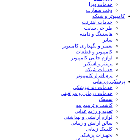
خدمات ویزا
وقت سفارت
کامپیوتر و شبکه
خدمات اینترنت
طراحی سایت
هاستینگ و دامنه
سایر
تعمیر و نگهداری کامپیوتر
کامپیوتر و قطعات
لوازم جانبی کامپیوتر
پرینتر و اسکنر
خدمات شبکه
نرم افزار کامپیوتر
پزشکی و زیبایی
خدمات دندانپزشکی
خدمات درمانی و مراقبتی
سمعک
کاشت و ترمیم مو
تغذیه و رژیم غذایی
لوازم آرایشی و بهداشتی
سالن آرایش و زیبایی
کلینیک زیبایی
تجهیزات پزشکی