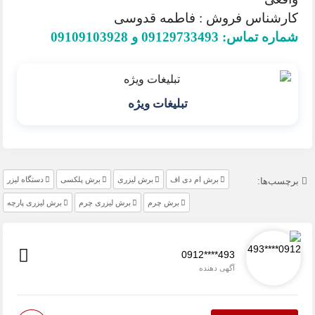
کارشناس فروش : فاطمه قدوسی
شماره تماس: 09129733493 و 09109103928
تبلیغات ویژه
برش ام دی اف
برش لیزری
برش پلکسی
دستگاه لیزر
برچسب‌ها:
برش چرم
برش لیزری چرم
برش لیزری پارچه
0912****493
آگهی دهنده