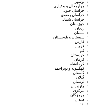
وشهر
هارمحال و بختیاری
راسان جنوبی
راسان رضوی
راسان شمالی
وزستان
نجان
منان
یستان و بلوچستان
ارس
زوین
م
ردستان
رمان
رمانشاه
هگیلویه و بویراحمد
لستان
یلان
رستان
ازندران
رکزی
رمزگان
مدان
زد