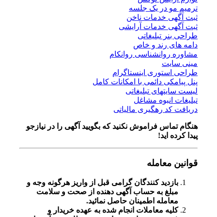
و در یک جلسه
ی خدمات ناخن
ی خدمات آرایشی
ر تبلیغاتی
 رند و خاص
روانشناسی روانکام
یت
ستوری اینستاگرام
کی دائمی با امکانات کامل
تهای تبلیغاتی
انبوه مشاغل
د رهگیری مالیاتی
اس فراموش نکنید که بگویید آگهی را در
نیازجو
 اید!
معامله
زدید کنندگان گرامی قبل از واریز هرگونه وجه و
لغ به حساب آگهی دهنده از صحت و سلامت
امله اطمینان حاصل نمائید.
یه معاملات انجام شده به عهده خریدار و