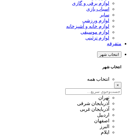
وازم برقی و گازی
سباب بازی
ایر
وازم ورزشی
وازم خانه و آشپزخانه
وازم موسیقی
وازم تزئینی
 شهر
شهر
نتخاب همه
هران
ذربایجان شرقی
ذربایجان غربی
ردبیل
صفهان
لبرز
یلام