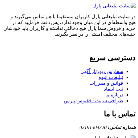
اتی پازل کاربران مستقیما با هم تماس می‌گیرند و
 در این میان وجود ندارد، پس دقت فرمایید که در
 شما پازل هیچ دخالتی نداشته و کاربران باید خودشان
ف امنیتی را در نظر بگیرند.
سریع
رپورتاژ آگهی
انبوه
 و مقررات
ماد
ما
سایت : ققنوس پارس
ا
:
02191304320