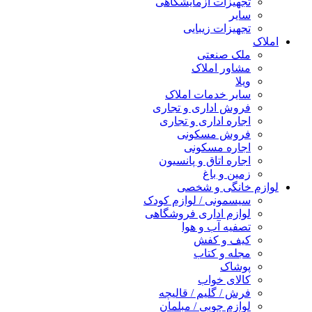
جهیزات آزمایشگاهی
ایر
جهیزات زیبایی
لک صنعتی
شاور املاک
یلا
ایر خدمات املاک
روش اداری و تجاری
جاره اداری و تجاری
روش مسکونی
جاره مسکونی
جاره اتاق و پانسیون
مین و باغ
خانگی و شخصی
یسمونی / لوازم کودک
وازم اداری فروشگاهی
صفیه آب و هوا
یف و کفش
جله و کتاب
وشاک
الای خواب
رش / گلیم / قالیچه
وازم چوبی / مبلمان