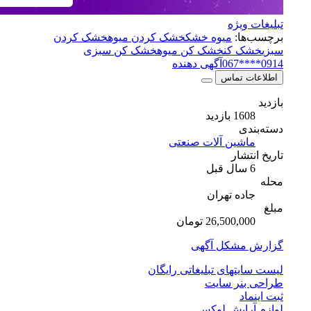
ویژه
ا:
میوه خشک
خشک کردن میوه
خشک کردن
 کن
خشک کن میوه
خشک کن سبزی
آگهی دهنده
 تماس
بازدید
ی
شین آلات صنعتی
شار
ده تهران
26,500, تومان
مشکل آگهی
تهای تبلیغاتی رایگان
نر سایت
د
رایش لوکس