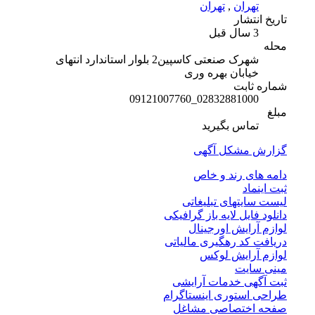
تهران
,
تهران
تاریخ انتشار
3 سال قبل
محله
شهرک صنعتی کاسپین2 بلوار استاندارد انتهای
خیابان بهره وری
شماره ثابت
02832881000_09121007760
مبلغ
تماس بگیرید
گزارش مشکل آگهی
دامه های رند و خاص
ثبت اینماد
لیست سایتهای تبلیغاتی
دانلود فایل لایه باز گرافیکی
لوازم آرایش اورجینال
دریافت کد رهگیری مالیاتی
لوازم آرایش لوکس
مینی سایت
ثبت آگهی خدمات آرایشی
طراحی استوری اینستاگرام
صفحه اختصاصی مشاغل