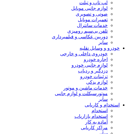
لپ تاپ و تبلت
لوازم جانبی موبایل
صوتی و تصویری
تعمیرات موبایل
خدمات سانترال
تلفن بی‌سیم رومیزی
دوربین عکاسی و فیلمبرداری
سایر
خودرو و وسایل نقلیه
خودروی داخلی و خارجی
اجاره خودرو
لوازم جانبی خودرو
دزدگیر و ردیاب
تزئینات خودرو
لوازم یدکی
خدمات ماشین و موتور
موتورسیکلت و لوازم جانبی
سایر
استخدام و کاریابی
استخدام
استخدام بازاریاب
آماده به کار
مراکز کاریابی
سایر