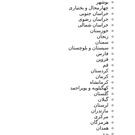
بوشهر
چهارمحال و بختیاری
خراسان جنوبی
خراسان رضوی
خراسان شمالی
خوزستان
زنجان
سمنان
سیستان و بلوچستان
فارس
قزوین
قم
کردستان
کرمان
کرمانشاه
کهگیلویه و بویراحمد
گلستان
گیلان
لرستان
مازندران
مرکزی
هرمزگان
همدان
یزد