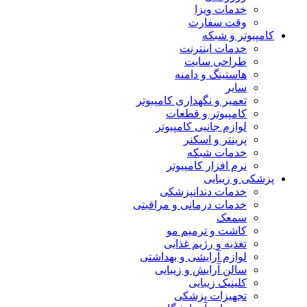
خدمات ویزا
وقت سفارت
کامپیوتر و شبکه
خدمات اینترنت
طراحی سایت
هاستینگ و دامنه
سایر
تعمیر و نگهداری کامپیوتر
کامپیوتر و قطعات
لوازم جانبی کامپیوتر
پرینتر و اسکنر
خدمات شبکه
نرم افزار کامپیوتر
پزشکی و زیبایی
خدمات دندانپزشکی
خدمات درمانی و مراقبتی
سمعک
کاشت و ترمیم مو
تغذیه و رژیم غذایی
لوازم آرایشی و بهداشتی
سالن آرایش و زیبایی
کلینیک زیبایی
تجهیزات پزشکی