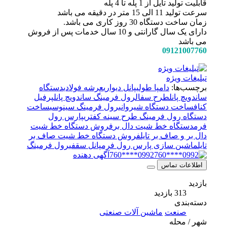
قابلیت تولید تایل از 1 پله تا 4 پله
سرعت تولید 11 الی 15 متر در دقیقه می باشد
زمان ساخت دستگاه 30 روز کاری می باشد.
دارای یک سال گارانتی و 10 سال خدمات پس از فروش
می باشد
09121007760
تبلیغات ویژه
برچسب‌ها:
دامپا طولی
پانل دیواری
عرشه فولادی
دستگاه
ساندویچ پانل
طرح سفال
رول فرمینگ ساندویچ پانل
پرفیل
کناف
ساخت دستگاه شیروانی
رول فرمینگ سینوسی
ساخت
دستگاه رول فرمینگ طرح سینه کفتری
پارس رول
فرم
دستگاه خط شیت دال بر
فروش دستگاه خط شیت
دال بر و صاف بر تایل
فروش دستگاه خط شیت صاف بر
تایل
ماشین سازی پارس رول فرم
پانل سقفی
رول فرمینگ
0992****760
آگهی دهنده
اطلاعات تماس
بازدید
313 بازدید
دسته‌بندی
صنعت
ماشین آلات صنعتی
شهر / محله