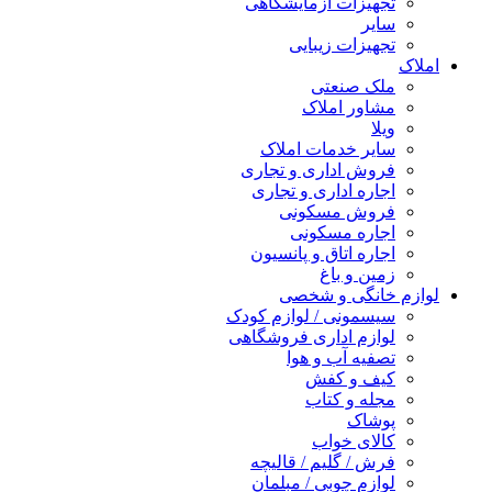
تجهیزات آزمایشگاهی
سایر
تجهیزات زیبایی
املاک
ملک صنعتی
مشاور املاک
ویلا
سایر خدمات املاک
فروش اداری و تجاری
اجاره اداری و تجاری
فروش مسکونی
اجاره مسکونی
اجاره اتاق و پانسیون
زمین و باغ
لوازم خانگی و شخصی
سیسمونی / لوازم کودک
لوازم اداری فروشگاهی
تصفیه آب و هوا
کیف و کفش
مجله و کتاب
پوشاک
کالای خواب
فرش / گلیم / قالیچه
لوازم چوبی / مبلمان