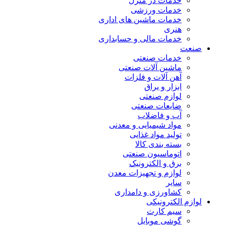
خدمات در منزل
خدمات ورزشی
خدمات ماشین های اداری
هنری
خدمات مالی و حسابداری
صنعت
خدمات صنعتی
ماشین آلات صنعتی
آهن آلات و فلزات
ابزار و یراق
لوازم صنعتی
ضایعات صنعتی
آب و فاضلاب
مواد شیمیایی و معدنی
تولید مواد غذایی
بسته بندی کالا
اتوماسیون صنعتی
برق و الکترونیک
لوازم و تجهیزات معدن
سایر
کشاورزی و دامداری
لوازم الکترونیکی
سیم کارت
گوشی موبایل