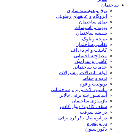
ساختمان
برق و هوشمند سازی
ایزوگام و عایقهای رطوبتی
نمای ساختمان
تهویه و تاسیسات
شیشه ساختمان
تیرچه و بلوک
نقاشی ساختمان
کابینت و ام دی اف
مصالح ساختمانی
کاشی و سرامیک
خدمات ساختمانی
لوله ، اتصالات و شیرآلات
نرده و حفاظ
یونولیت و فوم
ماشین آلات و ابزار ساختمانی
آسانسور /پله برقی /بالابر
بازسازی ساختمان
سقف کاذب / دیوار کاذب
در ضد سرقت
در اتوماتیک / کرکره برقی
در و پنجره
دکوراسیون