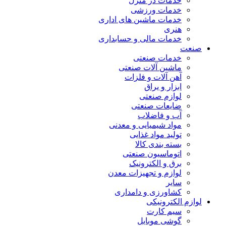
خدمات در منزل
خدمات ورزشی
خدمات ماشین های اداری
هنری
خدمات مالی و حسابداری
صنعت
خدمات صنعتی
ماشین آلات صنعتی
آهن آلات و فلزات
ابزار و یراق
لوازم صنعتی
ضایعات صنعتی
آب و فاضلاب
مواد شیمیایی و معدنی
تولید مواد غذایی
بسته بندی کالا
اتوماسیون صنعتی
برق و الکترونیک
لوازم و تجهیزات معدن
سایر
کشاورزی و دامداری
لوازم الکترونیکی
سیم کارت
گوشی موبایل