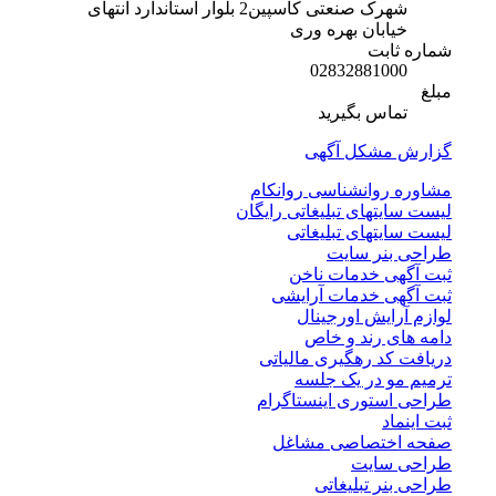
شهرک صنعتی کاسپین2 بلوار استاندارد انتهای
خیابان بهره وری
شماره ثابت
02832881000
مبلغ
تماس بگیرید
گزارش مشکل آگهی
مشاوره روانشناسی روانکام
لیست سایتهای تبلیغاتی رایگان
لیست سایتهای تبلیغاتی
طراحی بنر سایت
ثبت آگهی خدمات ناخن
ثبت آگهی خدمات آرایشی
لوازم آرایش اورجینال
دامه های رند و خاص
دریافت کد رهگیری مالیاتی
ترمیم مو در یک جلسه
طراحی استوری اینستاگرام
ثبت اینماد
صفحه اختصاصی مشاغل
طراحی سایت
طراحی بنر تبلیغاتی