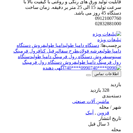
قابلیت تولید ورق های رنگی و روغنی با کیفیت بالا با
سرعت تولید 15 الی 25 متر بر دقیقه. زمان ساخت
دستگاه 45 روز می باشد.
09121007760
02832881000
تبلیغات ویژه
برچسب‌ها:
دستگاه دامپا طولی
دامپا طولی
فروش دستگاه
دامپا طولی
عرشه فولادی
طرح سفال
پرفیل کناف
رول فرمینگ
سینوسی
فروش دستگاه رول فرمینگ دامپا طولی
دستگاه
رول فرمینگ دامپا طولی
فروش دستگاه رول فرمینگ
0990****740
آگهی دهنده
اطلاعات تماس
بازدید
328 بازدید
دسته‌بندی
ماشین آلات صنعتی
شهر / محله
قزوین
,
آبیک
تاریخ انتشار
3 سال قبل
محله