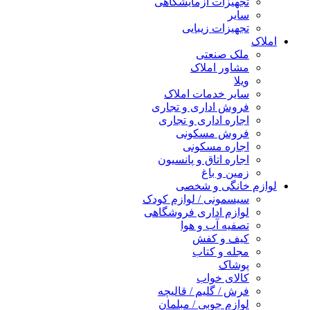
تجهیزات آزمایشگاهی
سایر
تجهیزات زیبایی
املاک
ملک صنعتی
مشاور املاک
ویلا
سایر خدمات املاک
فروش اداری و تجاری
اجاره اداری و تجاری
فروش مسکونی
اجاره مسکونی
اجاره اتاق و پانسیون
زمین و باغ
لوازم خانگی و شخصی
سیسمونی / لوازم کودک
لوازم اداری فروشگاهی
تصفیه آب و هوا
کیف و کفش
مجله و کتاب
پوشاک
کالای خواب
فرش / گلیم / قالیچه
لوازم چوبی / مبلمان