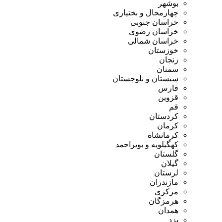
بوشهر
چهارمحال و بختیاری
خراسان جنوبی
خراسان رضوی
خراسان شمالی
خوزستان
زنجان
سمنان
سیستان و بلوچستان
فارس
قزوین
قم
کردستان
کرمان
کرمانشاه
کهگیلویه و بویراحمد
گلستان
گیلان
لرستان
مازندران
مرکزی
هرمزگان
همدان
یزد