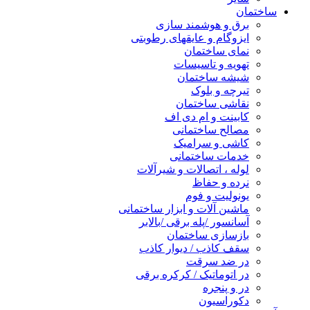
ساختمان
برق و هوشمند سازی
ایزوگام و عایقهای رطوبتی
نمای ساختمان
تهویه و تاسیسات
شیشه ساختمان
تیرچه و بلوک
نقاشی ساختمان
کابینت و ام دی اف
مصالح ساختمانی
کاشی و سرامیک
خدمات ساختمانی
لوله ، اتصالات و شیرآلات
نرده و حفاظ
یونولیت و فوم
ماشین آلات و ابزار ساختمانی
آسانسور /پله برقی /بالابر
بازسازی ساختمان
سقف کاذب / دیوار کاذب
در ضد سرقت
در اتوماتیک / کرکره برقی
در و پنجره
دکوراسیون