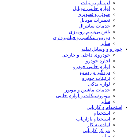
لپ تاپ و تبلت
لوازم جانبی موبایل
صوتی و تصویری
تعمیرات موبایل
خدمات سانترال
تلفن بی‌سیم رومیزی
دوربین عکاسی و فیلمبرداری
سایر
خودرو و وسایل نقلیه
خودروی داخلی و خارجی
اجاره خودرو
لوازم جانبی خودرو
دزدگیر و ردیاب
تزئینات خودرو
لوازم یدکی
خدمات ماشین و موتور
موتورسیکلت و لوازم جانبی
سایر
استخدام و کاریابی
استخدام
استخدام بازاریاب
آماده به کار
مراکز کاریابی
سایر