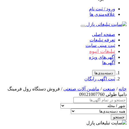
ورود / ثبت نام
علاقه‌مندی ها
صفحه اصلی
تعرفه تبلیغات
ثبت مینی سایت
تبلیغات انبوه
آگهی‌های ویژه
آگهی‌ها
دسته‌بندی‌ها
ثبت اگهی رایگان
/
صنعت
/
ماشین آلات صنعتی
/ فروش دستگاه رول فرمینگ
لی 09121007760
جو