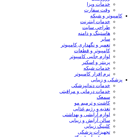
خدمات ویزا
وقت سفارت
کامپیوتر و شبکه
خدمات اینترنت
طراحی سایت
هاستینگ و دامنه
سایر
تعمیر و نگهداری کامپیوتر
کامپیوتر و قطعات
لوازم جانبی کامپیوتر
پرینتر و اسکنر
خدمات شبکه
نرم افزار کامپیوتر
پزشکی و زیبایی
خدمات دندانپزشکی
خدمات درمانی و مراقبتی
سمعک
کاشت و ترمیم مو
تغذیه و رژیم غذایی
لوازم آرایشی و بهداشتی
سالن آرایش و زیبایی
کلینیک زیبایی
تجهیزات پزشکی