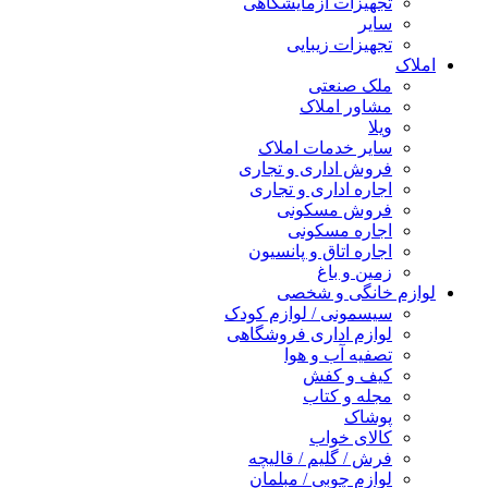
تجهیزات آزمایشگاهی
سایر
تجهیزات زیبایی
املاک
ملک صنعتی
مشاور املاک
ویلا
سایر خدمات املاک
فروش اداری و تجاری
اجاره اداری و تجاری
فروش مسکونی
اجاره مسکونی
اجاره اتاق و پانسیون
زمین و باغ
لوازم خانگی و شخصی
سیسمونی / لوازم کودک
لوازم اداری فروشگاهی
تصفیه آب و هوا
کیف و کفش
مجله و کتاب
پوشاک
کالای خواب
فرش / گلیم / قالیچه
لوازم چوبی / مبلمان