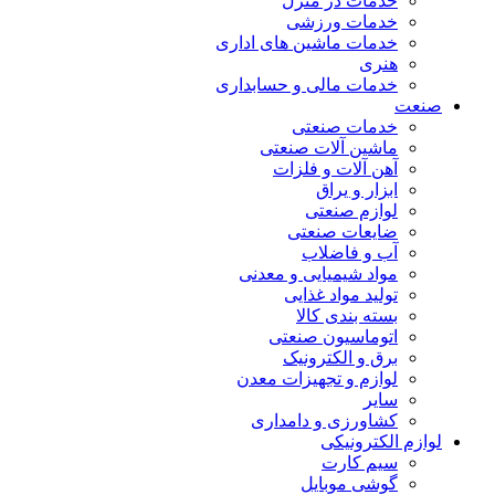
خدمات در منزل
خدمات ورزشی
خدمات ماشین های اداری
هنری
خدمات مالی و حسابداری
صنعت
خدمات صنعتی
ماشین آلات صنعتی
آهن آلات و فلزات
ابزار و یراق
لوازم صنعتی
ضایعات صنعتی
آب و فاضلاب
مواد شیمیایی و معدنی
تولید مواد غذایی
بسته بندی کالا
اتوماسیون صنعتی
برق و الکترونیک
لوازم و تجهیزات معدن
سایر
کشاورزی و دامداری
لوازم الکترونیکی
سیم کارت
گوشی موبایل