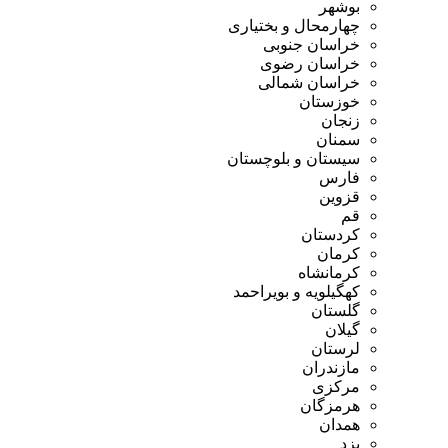
بوشهر
چهارمحال و بختیاری
خراسان جنوبی
خراسان رضوی
خراسان شمالی
خوزستان
زنجان
سمنان
سیستان و بلوچستان
فارس
قزوین
قم
کردستان
کرمان
کرمانشاه
کهگیلویه و بویراحمد
گلستان
گیلان
لرستان
مازندران
مرکزی
هرمزگان
همدان
یزد