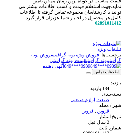
قیمت مناسب در کوتاه ترین زمان ممکن تامین
نماید.جهت استعلام قیمت و کسب اطلاعات بیشتر می
توانید با کارشناسان مجموعه تماس گرفته تا اطلاعات
کامل هر محصول در اختیار شما عزیزان قرار گیرد.
02891011412
تبلیغات ویژه
برچسب‌ها:
فروش ویژه بوته گرافیتی
فروش بوته
گرافیتی
بوته گرافیتی
قیمت بوته گرافیتی
0939****849
آگهی دهنده
اطلاعات تماس
بازدید
184 بازدید
دسته‌بندی
صنعت
لوازم صنعتی
شهر / محله
قزوین
,
قزوین
تاریخ انتشار
2 سال قبل
شماره ثابت