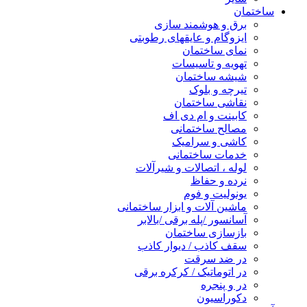
ساختمان
برق و هوشمند سازی
ایزوگام و عایقهای رطوبتی
نمای ساختمان
تهویه و تاسیسات
شیشه ساختمان
تیرچه و بلوک
نقاشی ساختمان
کابینت و ام دی اف
مصالح ساختمانی
کاشی و سرامیک
خدمات ساختمانی
لوله ، اتصالات و شیرآلات
نرده و حفاظ
یونولیت و فوم
ماشین آلات و ابزار ساختمانی
آسانسور /پله برقی /بالابر
بازسازی ساختمان
سقف کاذب / دیوار کاذب
در ضد سرقت
در اتوماتیک / کرکره برقی
در و پنجره
دکوراسیون