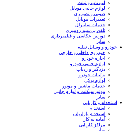
لپ تاپ و تبلت
لوازم جانبی موبایل
صوتی و تصویری
تعمیرات موبایل
خدمات سانترال
تلفن بی‌سیم رومیزی
دوربین عکاسی و فیلمبرداری
سایر
خودرو و وسایل نقلیه
خودروی داخلی و خارجی
اجاره خودرو
لوازم جانبی خودرو
دزدگیر و ردیاب
تزئینات خودرو
لوازم یدکی
خدمات ماشین و موتور
موتورسیکلت و لوازم جانبی
سایر
استخدام و کاریابی
استخدام
استخدام بازاریاب
آماده به کار
مراکز کاریابی
سایر