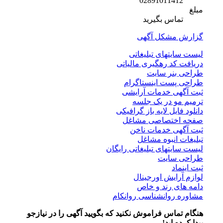
02891011412
مبلغ
تماس بگیرید
گزارش مشکل آگهی
لیست سایتهای تبلیغاتی
دریافت کد رهگیری مالیاتی
طراحی بنر سایت
طراحی پست اینستاگرام
ثبت آگهی خدمات آرایشی
ترمیم مو در یک جلسه
دانلود فایل لایه باز گرافیکی
صفحه اختصاصی مشاغل
ثبت آگهی خدمات ناخن
تبلیغات انبوه مشاغل
لیست سایتهای تبلیغاتی رایگان
طراحی سایت
ثبت اینماد
لوازم آرایش اورجینال
دامه های رند و خاص
مشاوره روانشناسی روانکام
هنگام تماس فراموش نکنید که بگویید آگهی را در
نیازجو
پیدا کرده اید!