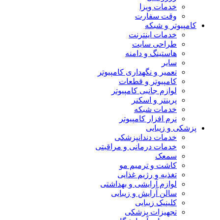
خدمات ویزا
وقت سفارت
کامپیوتر و شبکه
خدمات اینترنت
طراحی سایت
هاستینگ و دامنه
سایر
تعمیر و نگهداری کامپیوتر
کامپیوتر و قطعات
لوازم جانبی کامپیوتر
پرینتر و اسکنر
خدمات شبکه
نرم افزار کامپیوتر
پزشکی و زیبایی
خدمات دندانپزشکی
خدمات درمانی و مراقبتی
سمعک
کاشت و ترمیم مو
تغذیه و رژیم غذایی
لوازم آرایشی و بهداشتی
سالن آرایش و زیبایی
کلینیک زیبایی
تجهیزات پزشکی