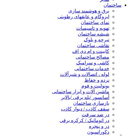
ساختمان
برق و هوشمند سازی
ایزوگام و عایقهای رطوبتی
نمای ساختمان
تهویه و تاسیسات
شیشه ساختمان
تیرچه و بلوک
نقاشی ساختمان
کابینت و ام دی اف
مصالح ساختمانی
کاشی و سرامیک
خدمات ساختمانی
لوله ، اتصالات و شیرآلات
نرده و حفاظ
یونولیت و فوم
ماشین آلات و ابزار ساختمانی
آسانسور /پله برقی /بالابر
بازسازی ساختمان
سقف کاذب / دیوار کاذب
در ضد سرقت
در اتوماتیک / کرکره برقی
در و پنجره
دکوراسیون