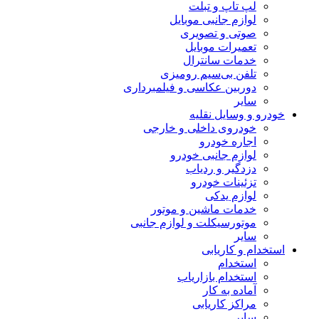
لپ تاپ و تبلت
لوازم جانبی موبایل
صوتی و تصویری
تعمیرات موبایل
خدمات سانترال
تلفن بی‌سیم رومیزی
دوربین عکاسی و فیلمبرداری
سایر
خودرو و وسایل نقلیه
خودروی داخلی و خارجی
اجاره خودرو
لوازم جانبی خودرو
دزدگیر و ردیاب
تزئینات خودرو
لوازم یدکی
خدمات ماشین و موتور
موتورسیکلت و لوازم جانبی
سایر
استخدام و کاریابی
استخدام
استخدام بازاریاب
آماده به کار
مراکز کاریابی
سایر