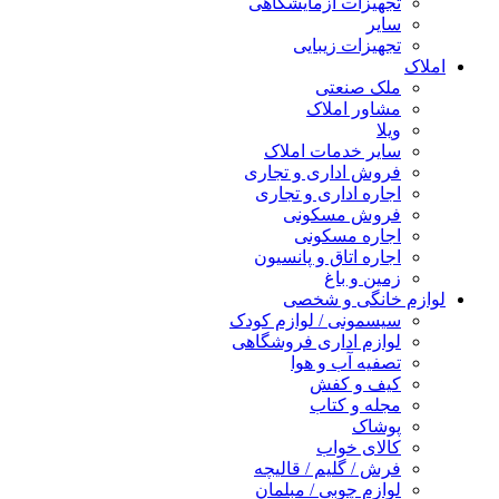
تجهیزات آزمایشگاهی
سایر
تجهیزات زیبایی
املاک
ملک صنعتی
مشاور املاک
ویلا
سایر خدمات املاک
فروش اداری و تجاری
اجاره اداری و تجاری
فروش مسکونی
اجاره مسکونی
اجاره اتاق و پانسیون
زمین و باغ
لوازم خانگی و شخصی
سیسمونی / لوازم کودک
لوازم اداری فروشگاهی
تصفیه آب و هوا
کیف و کفش
مجله و کتاب
پوشاک
کالای خواب
فرش / گلیم / قالیچه
لوازم چوبی / مبلمان