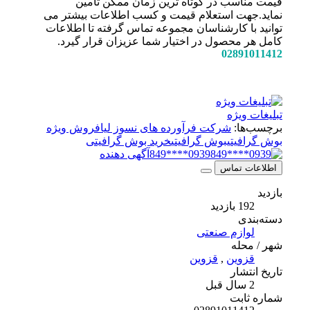
قیمت مناسب در کوتاه ترین زمان ممکن تامین
نماید.جهت استعلام قیمت و کسب اطلاعات بیشتر می
توانید با کارشناسان مجموعه تماس گرفته تا اطلاعات
کامل هر محصول در اختیار شما عزیزان قرار گیرد.
02891011412
تبلیغات ویژه
برچسب‌ها:
شرکت فرآورده های نسوز لیا
فروش ویژه
بوش گرافیتی
بوش گرافیتی
خرید بوش گرافیتی
0939****849
آگهی دهنده
اطلاعات تماس
بازدید
192 بازدید
دسته‌بندی
لوازم صنعتی
شهر / محله
قزوین
,
قزوین
تاریخ انتشار
2 سال قبل
شماره ثابت