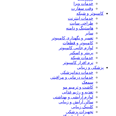
خدمات ویزا
وقت سفارت
کامپیوتر و شبکه
خدمات اینترنت
طراحی سایت
هاستینگ و دامنه
سایر
تعمیر و نگهداری کامپیوتر
کامپیوتر و قطعات
لوازم جانبی کامپیوتر
پرینتر و اسکنر
خدمات شبکه
نرم افزار کامپیوتر
پزشکی و زیبایی
خدمات دندانپزشکی
خدمات درمانی و مراقبتی
سمعک
کاشت و ترمیم مو
تغذیه و رژیم غذایی
لوازم آرایشی و بهداشتی
سالن آرایش و زیبایی
کلینیک زیبایی
تجهیزات پزشکی