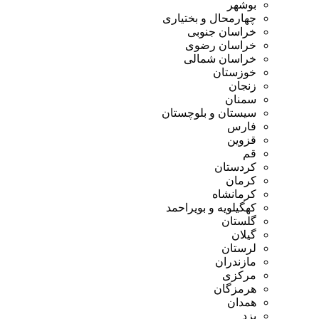
بوشهر
چهارمحال و بختیاری
خراسان جنوبی
خراسان رضوی
خراسان شمالی
خوزستان
زنجان
سمنان
سیستان و بلوچستان
فارس
قزوین
قم
کردستان
کرمان
کرمانشاه
کهگیلویه و بویراحمد
گلستان
گیلان
لرستان
مازندران
مرکزی
هرمزگان
همدان
یزد