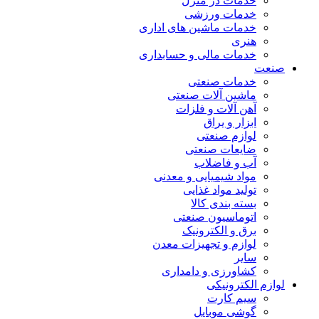
خدمات در منزل
خدمات ورزشی
خدمات ماشین های اداری
هنری
خدمات مالی و حسابداری
صنعت
خدمات صنعتی
ماشین آلات صنعتی
آهن آلات و فلزات
ابزار و یراق
لوازم صنعتی
ضایعات صنعتی
آب و فاضلاب
مواد شیمیایی و معدنی
تولید مواد غذایی
بسته بندی کالا
اتوماسیون صنعتی
برق و الکترونیک
لوازم و تجهیزات معدن
سایر
کشاورزی و دامداری
لوازم الکترونیکی
سیم کارت
گوشی موبایل