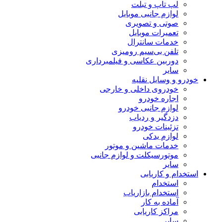
لپ تاپ و تبلت
لوازم جانبی موبایل
صوتی و تصویری
تعمیرات موبایل
خدمات سانترال
تلفن بی‌سیم رومیزی
دوربین عکاسی و فیلمبرداری
سایر
خودرو و وسایل نقلیه
خودروی داخلی و خارجی
اجاره خودرو
لوازم جانبی خودرو
دزدگیر و ردیاب
تزئینات خودرو
لوازم یدکی
خدمات ماشین و موتور
موتورسیکلت و لوازم جانبی
سایر
استخدام و کاریابی
استخدام
استخدام بازاریاب
آماده به کار
مراکز کاریابی
سایر