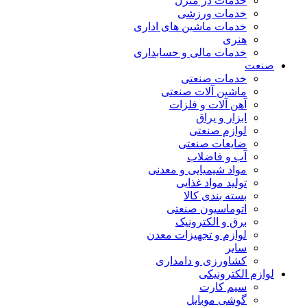
خدمات در منزل
خدمات ورزشی
خدمات ماشین های اداری
هنری
خدمات مالی و حسابداری
صنعت
خدمات صنعتی
ماشین آلات صنعتی
آهن آلات و فلزات
ابزار و یراق
لوازم صنعتی
ضایعات صنعتی
آب و فاضلاب
مواد شیمیایی و معدنی
تولید مواد غذایی
بسته بندی کالا
اتوماسیون صنعتی
برق و الکترونیک
لوازم و تجهیزات معدن
سایر
کشاورزی و دامداری
لوازم الکترونیکی
سیم کارت
گوشی موبایل