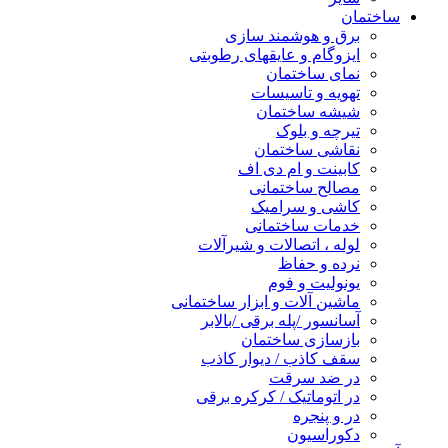
ساختمان
برق و هوشمند سازی
ایزوگام و عایقهای رطوبتی
نمای ساختمان
تهویه و تاسیسات
شیشه ساختمان
تیرچه و بلوک
نقاشی ساختمان
کابینت و ام دی اف
مصالح ساختمانی
کاشی و سرامیک
خدمات ساختمانی
لوله ، اتصالات و شیرآلات
نرده و حفاظ
یونولیت و فوم
ماشین آلات و ابزار ساختمانی
آسانسور /پله برقی /بالابر
بازسازی ساختمان
سقف کاذب / دیوار کاذب
در ضد سرقت
در اتوماتیک / کرکره برقی
در و پنجره
دکوراسیون