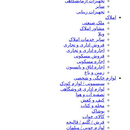
تجهیزات آزمایشگاهی
سایر
تجهیزات زیبایی
املاک
ملک صنعتی
مشاور املاک
ویلا
سایر خدمات املاک
فروش اداری و تجاری
اجاره اداری و تجاری
فروش مسکونی
اجاره مسکونی
اجاره اتاق و پانسیون
زمین و باغ
لوازم خانگی و شخصی
سیسمونی / لوازم کودک
لوازم اداری فروشگاهی
تصفیه آب و هوا
کیف و کفش
مجله و کتاب
پوشاک
کالای خواب
فرش / گلیم / قالیچه
لوازم چوبی / مبلمان