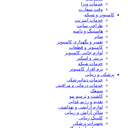
خدمات ویزا
وقت سفارت
کامپیوتر و شبکه
خدمات اینترنت
طراحی سایت
هاستینگ و دامنه
سایر
تعمیر و نگهداری کامپیوتر
کامپیوتر و قطعات
لوازم جانبی کامپیوتر
پرینتر و اسکنر
خدمات شبکه
نرم افزار کامپیوتر
پزشکی و زیبایی
خدمات دندانپزشکی
خدمات درمانی و مراقبتی
سمعک
کاشت و ترمیم مو
تغذیه و رژیم غذایی
لوازم آرایشی و بهداشتی
سالن آرایش و زیبایی
کلینیک زیبایی
تجهیزات پزشکی