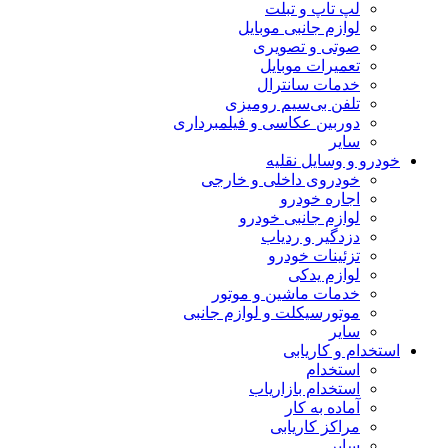
لپ تاپ و تبلت
لوازم جانبی موبایل
صوتی و تصویری
تعمیرات موبایل
خدمات سانترال
تلفن بی‌سیم رومیزی
دوربین عکاسی و فیلمبرداری
سایر
خودرو و وسایل نقلیه
خودروی داخلی و خارجی
اجاره خودرو
لوازم جانبی خودرو
دزدگیر و ردیاب
تزئینات خودرو
لوازم یدکی
خدمات ماشین و موتور
موتورسیکلت و لوازم جانبی
سایر
استخدام و کاریابی
استخدام
استخدام بازاریاب
آماده به کار
مراکز کاریابی
سایر