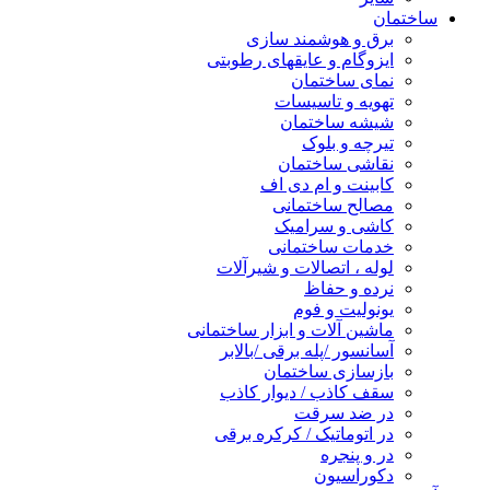
ساختمان
برق و هوشمند سازی
ایزوگام و عایقهای رطوبتی
نمای ساختمان
تهویه و تاسیسات
شیشه ساختمان
تیرچه و بلوک
نقاشی ساختمان
کابینت و ام دی اف
مصالح ساختمانی
کاشی و سرامیک
خدمات ساختمانی
لوله ، اتصالات و شیرآلات
نرده و حفاظ
یونولیت و فوم
ماشین آلات و ابزار ساختمانی
آسانسور /پله برقی /بالابر
بازسازی ساختمان
سقف کاذب / دیوار کاذب
در ضد سرقت
در اتوماتیک / کرکره برقی
در و پنجره
دکوراسیون