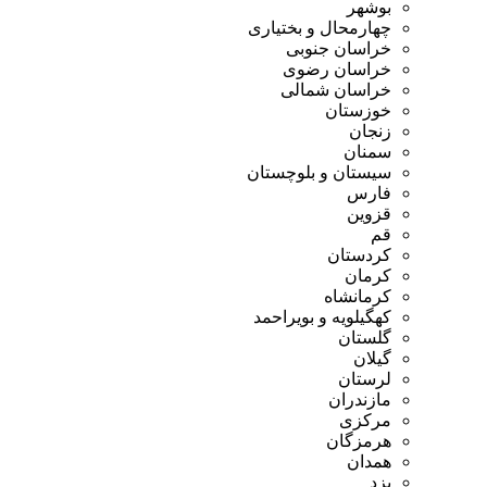
بوشهر
چهارمحال و بختیاری
خراسان جنوبی
خراسان رضوی
خراسان شمالی
خوزستان
زنجان
سمنان
سیستان و بلوچستان
فارس
قزوین
قم
کردستان
کرمان
کرمانشاه
کهگیلویه و بویراحمد
گلستان
گیلان
لرستان
مازندران
مرکزی
هرمزگان
همدان
یزد