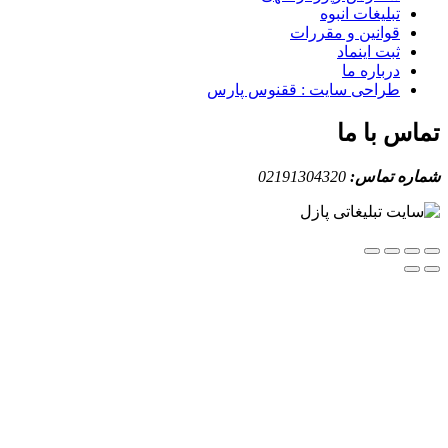
تبلیغات انبوه
قوانین و مقررات
ثبت اینماد
درباره ما
طراحی سایت : ققنوس پارس
س با ما
ه تماس:
02191304320