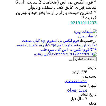
* فوم ایکس پی اس (ضخامت 2 سانت الی 6
سانت )برای عایق کف ، سقف و دیوار
* کمترین قیمت بازار رااز ما بخواهید بابهترین
کیفیت*
02191011233
تبلیغات ویژه
برچسب‌ها:
فوم ایکس پی اس
فوم xps کیان صنعت
توکان
کیان صنعت توکان
فوم xps کیان صنعت
عایق کف
فوم
XPS
فوم ایکس پی اس کف سردخانه
0919****358
آگهی دهنده
اطلاعات تماس
بازدید
336 بازدید
دسته‌بندی
خدمات صنعتی
شهر / محله
تهران
,
تهران
تاریخ انتشار
3 سال قبل
محله