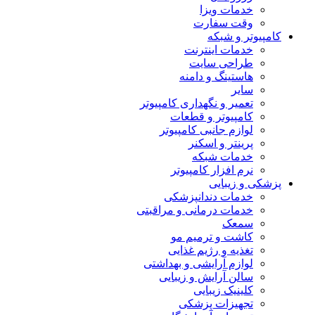
خدمات ویزا
وقت سفارت
کامپیوتر و شبکه
خدمات اینترنت
طراحی سایت
هاستینگ و دامنه
سایر
تعمیر و نگهداری کامپیوتر
کامپیوتر و قطعات
لوازم جانبی کامپیوتر
پرینتر و اسکنر
خدمات شبکه
نرم افزار کامپیوتر
پزشکی و زیبایی
خدمات دندانپزشکی
خدمات درمانی و مراقبتی
سمعک
کاشت و ترمیم مو
تغذیه و رژیم غذایی
لوازم آرایشی و بهداشتی
سالن آرایش و زیبایی
کلینیک زیبایی
تجهیزات پزشکی