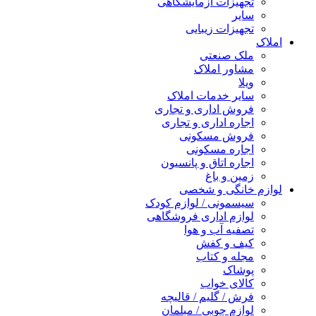
تجهیزات آزمایشگاهی
سایر
تجهیزات زیبایی
املاک
ملک صنعتی
مشاور املاک
ویلا
سایر خدمات املاک
فروش اداری و تجاری
اجاره اداری و تجاری
فروش مسکونی
اجاره مسکونی
اجاره اتاق و پانسیون
زمین و باغ
لوازم خانگی و شخصی
سیسمونی / لوازم کودک
لوازم اداری فروشگاهی
تصفیه آب و هوا
کیف و کفش
مجله و کتاب
پوشاک
کالای خواب
فرش / گلیم / قالیچه
لوازم چوبی / مبلمان