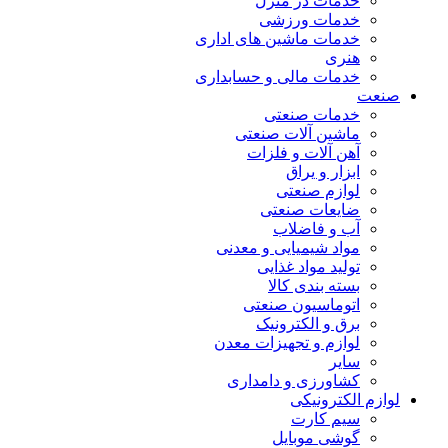
خدمات در منزل
خدمات ورزشی
خدمات ماشین های اداری
هنری
خدمات مالی و حسابداری
صنعت
خدمات صنعتی
ماشین آلات صنعتی
آهن آلات و فلزات
ابزار و یراق
لوازم صنعتی
ضایعات صنعتی
آب و فاضلاب
مواد شیمیایی و معدنی
تولید مواد غذایی
بسته بندی کالا
اتوماسیون صنعتی
برق و الکترونیک
لوازم و تجهیزات معدن
سایر
کشاورزی و دامداری
لوازم الکترونیکی
سیم کارت
گوشی موبایل