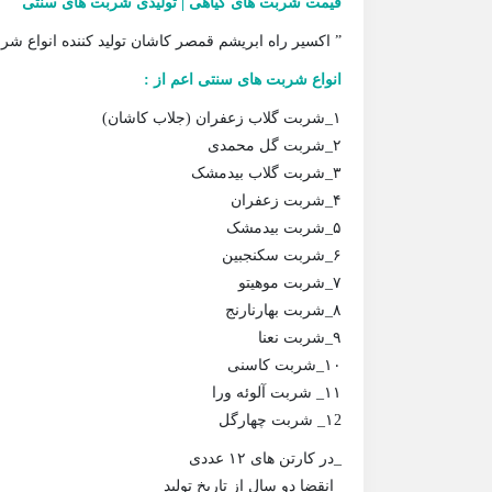
قیمت شربت های گیاهی | تولیدی شربت های سنتی
” اکسیر راه ابریشم قمصر کاشان تولید کننده انواع 
انواع شربت های سنتی اعم از :
۱_شربت گلاب زعفران (جلاب کاشان)
۲_شربت گل محمدی
۳_شربت گلاب بیدمشک
۴_شربت زعفران
۵_شربت بیدمشک
۶_شربت سکنجبین
۷_شربت موهیتو
۸_شربت بهارنارنج
۹_شربت نعنا
۱۰_شربت کاسنی
۱۱_ شربت آلوئه ورا
۱2_ شربت چهارگل
_در کارتن های ۱۲ عددی
_انقضا دو سال از تاریخ تولید