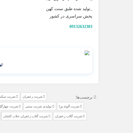
_تولید شده طبق سنت کهن
پخش سراسری در کشور
09132632303
تب
شربت زعفران
شربت سکنج
برچسب‌ها:
شربت آلوئه ورا
تولیدی شربت سنتی
شربت چهارگل
شربت گلاب زعفران
شربت گلاب زعفران جلاب کاشان