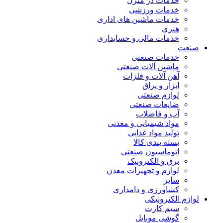
خدمات در منزل
خدمات ورزشی
خدمات ماشین های اداری
هنری
خدمات مالی و حسابداری
صنعت
خدمات صنعتی
ماشین آلات صنعتی
آهن آلات و فلزات
ابزار و یراق
لوازم صنعتی
ضایعات صنعتی
آب و فاضلاب
مواد شیمیایی و معدنی
تولید مواد غذایی
بسته بندی کالا
اتوماسیون صنعتی
برق و الکترونیک
لوازم و تجهیزات معدن
سایر
کشاورزی و دامداری
لوازم الکترونیکی
سیم کارت
گوشی موبایل