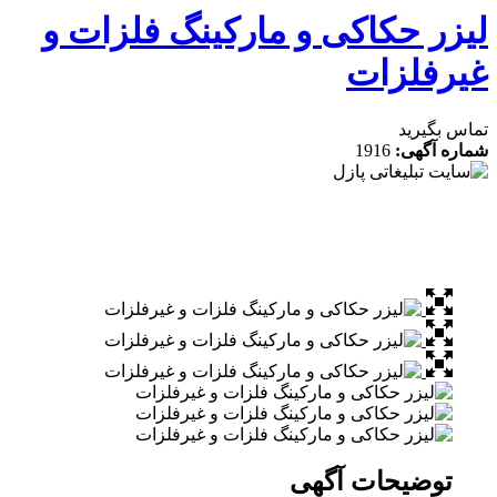
زر حکاکی و مارکینگ فلزات و
رفلزات
 بگیرید
ه آگهی:
1916
توضیحات آگهی