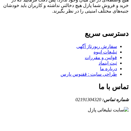
 و فروشِ شما پازل هیچ دخالتی نداشته و کاربران باید خودشان
های مختلف امنیتی را در نظر بگیرند.
ترسی سریع
سفارش رپورتاژ آگهی
تبلیغات انبوه
قوانین و مقررات
ثبت اینماد
درباره ما
طراحی سایت : ققنوس پارس
س با ما
ه تماس:
02191304320