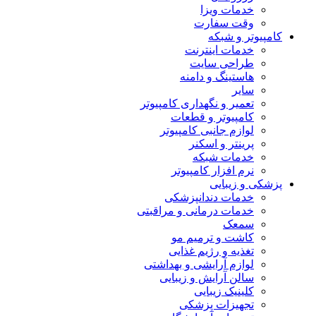
خدمات ویزا
وقت سفارت
کامپیوتر و شبکه
خدمات اینترنت
طراحی سایت
هاستینگ و دامنه
سایر
تعمیر و نگهداری کامپیوتر
کامپیوتر و قطعات
لوازم جانبی کامپیوتر
پرینتر و اسکنر
خدمات شبکه
نرم افزار کامپیوتر
پزشکی و زیبایی
خدمات دندانپزشکی
خدمات درمانی و مراقبتی
سمعک
کاشت و ترمیم مو
تغذیه و رژیم غذایی
لوازم آرایشی و بهداشتی
سالن آرایش و زیبایی
کلینیک زیبایی
تجهیزات پزشکی