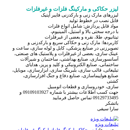
لیزر حکاکی و مارکینگ فلزات و غیرفلزات
ليزرهای مارک زنی و باركدزنی فايبر اُپتیک
قابل نصب در خطوط توليد
مواد قابل پردازش: شامل انواع فلزات
با درجه سختی بالا و استيل، آلمينيوم،
تيتانيوم، طلا، نقره و بعضی از غيرفلزات
كاربردها: مارک زنی و حكاكی سريع و باركدزنی و
تصويرزنی در صنايع پزشكی، كابل و لوله سازی، ساعت و
عينک سازی، بعضی از غيرفلزات و پلاستيک های صنعتی،
آسانسورسازی، صنايع بهداشتی، ساختمان و شيرآلات
ساختمانی، صنايع الكترونيكی و كليد و پريز، هدايای
تبليغاتی، قالب سازی، بلبرينگ سازی، ابزارسازی، موبايل،
صنايع هواپيماسازی، صنايع دفاع و جنگ افزارسازی،
كشتی
سازی، خودروسازی و قطعات اتومبيل
جهت كسب اطلاعات بيشتر با شماره 09109103927 و
09129733495 تماس حاصل فرماييد
باتشكر
سارا سيفی
تبلیغات ویژه
برچسب‌ها:
لیزر حکاکی
مارکینگ فلزات
مارکینگ غیرفلزات