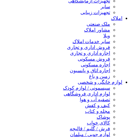
تجهیزات آزمایشگاهی
سایر
تجهیزات زیبایی
املاک
ملک صنعتی
مشاور املاک
ویلا
سایر خدمات املاک
فروش اداری و تجاری
اجاره اداری و تجاری
فروش مسکونی
اجاره مسکونی
اجاره اتاق و پانسیون
زمین و باغ
لوازم خانگی و شخصی
سیسمونی / لوازم کودک
لوازم اداری فروشگاهی
تصفیه آب و هوا
کیف و کفش
مجله و کتاب
پوشاک
کالای خواب
فرش / گلیم / قالیچه
لوازم چوبی / مبلمان