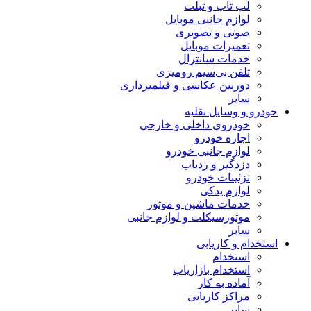
لپ تاپ و تبلت
لوازم جانبی موبایل
صوتی و تصویری
تعمیرات موبایل
خدمات سانترال
تلفن بی‌سیم رومیزی
دوربین عکاسی و فیلمبرداری
سایر
خودرو و وسایل نقلیه
خودروی داخلی و خارجی
اجاره خودرو
لوازم جانبی خودرو
دزدگیر و ردیاب
تزئینات خودرو
لوازم یدکی
خدمات ماشین و موتور
موتورسیکلت و لوازم جانبی
سایر
استخدام و کاریابی
استخدام
استخدام بازاریاب
آماده به کار
مراکز کاریابی
سایر