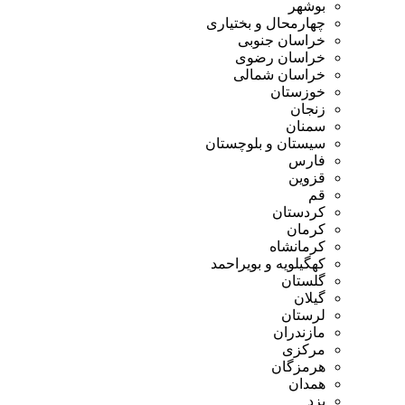
بوشهر
چهارمحال و بختیاری
خراسان جنوبی
خراسان رضوی
خراسان شمالی
خوزستان
زنجان
سمنان
سیستان و بلوچستان
فارس
قزوین
قم
کردستان
کرمان
کرمانشاه
کهگیلویه و بویراحمد
گلستان
گیلان
لرستان
مازندران
مرکزی
هرمزگان
همدان
یزد