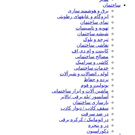
ساختمان
برق و هوشمند سازی
ایزوگام و عایقهای رطوبتی
نمای ساختمان
تهویه و تاسیسات
شیشه ساختمان
تیرچه و بلوک
نقاشی ساختمان
کابینت و ام دی اف
مصالح ساختمانی
کاشی و سرامیک
خدمات ساختمانی
لوله ، اتصالات و شیرآلات
نرده و حفاظ
یونولیت و فوم
ماشین آلات و ابزار ساختمانی
آسانسور /پله برقی /بالابر
بازسازی ساختمان
سقف کاذب / دیوار کاذب
در ضد سرقت
در اتوماتیک / کرکره برقی
در و پنجره
دکوراسیون